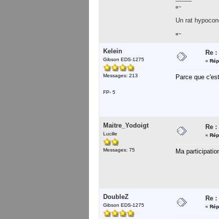
-----------
¤~
Un rat hypocond
¤~
Kelein
Re :
Gibson EDS-1275
«
Rép
Messages: 213
Parce que c'es
FP- 5
Maitre_Yodoigt
Re :
Lucille
«
Rép
Messages: 75
Ma participatio
DoubleZ
Re :
Gibson EDS-1275
«
Rép