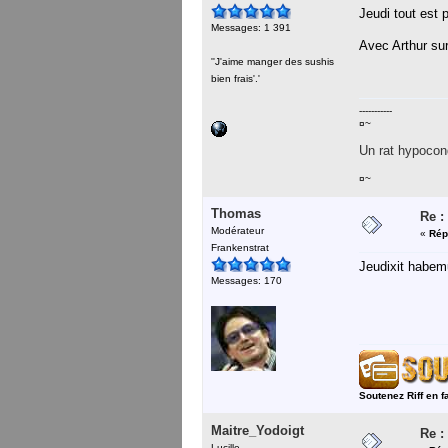
Jeudi tout est 
Messages: 1 391
Avec Arthur sur 
''J'aime manger des sushis
bien frais'.'
-----------
¤~
Un rat hypocond
¤~
Thomas
Re :
Modérateur
«
Rép
Frankenstrat
Jeudixit habe
Messages: 170
Soutenez Riff en f
Maitre_Yodoigt
Re :
Lucille