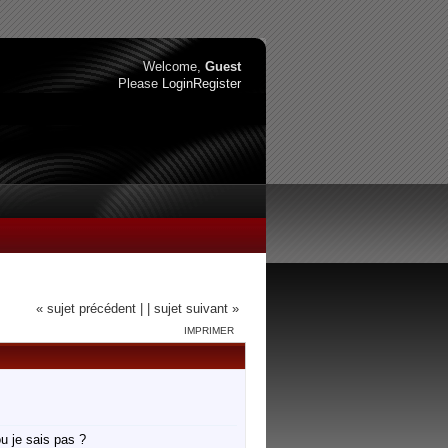
Welcome,
Guest
Please
Login
Register
« sujet précédent |
| sujet suivant »
IMPRIMER
ou je sais pas ?