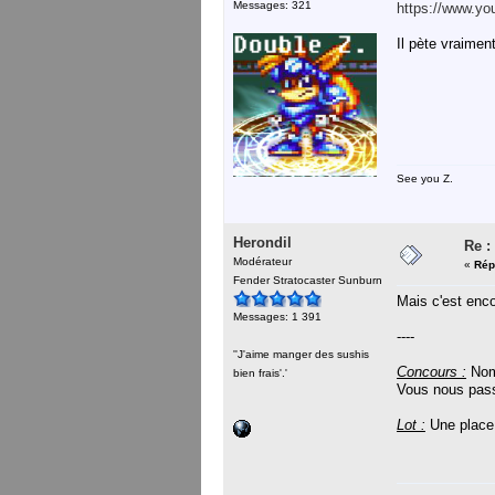
Messages: 321
https://www.y
Il pète vraime
See you Z.
Herondil
Re :
Modérateur
«
Rép
Fender Stratocaster Sunburn
Mais c'est enco
Messages: 1 391
----
''J'aime manger des sushis
Concours :
Nom 
bien frais'.'
Vous nous pass
Lot :
Une place