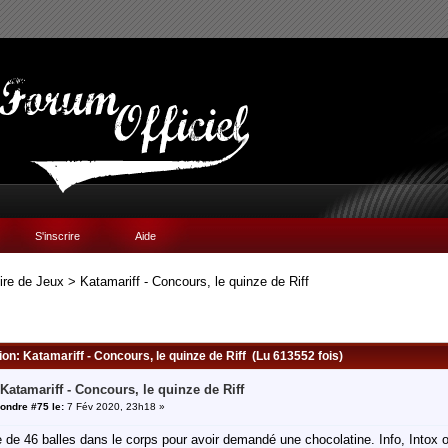
S'inscrire
Aide
ire de Jeux
>
Katamariff - Concours, le quinze de Riff
ion: Katamariff - Concours, le quinze de Riff (Lu 613552 fois)
 Katamariff - Concours, le quinze de Riff
ondre #75 le:
7 Fév 2020, 23h18 »
tre de 46 balles dans le corps pour avoir demandé une chocolatine. Info, Intox 