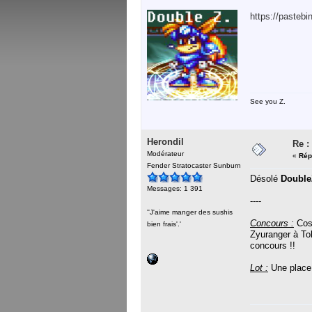
https://pasteb
See you Z.
Herondil
Re :
Modérateur
«
Rép
Fender Stratocaster Sunburn
Désolé
Double
Messages: 1 391
----
''J'aime manger des sushis
Concours :
Cosp
bien frais'.'
Zyuranger à Tok
concours !!
Lot :
Une place