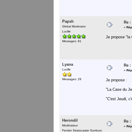
Papsh
Re :
Global Moderator
«
Rép
Lucille
Je propose "la
Messages: 81
Lyana
Re :
Lucille
«
Rép
Messages: 29
Je propose :
"La Case du Je
"C'est Jeudi, c'
Herondil
Re :
Modérateur
«
Rép
Fender Stratocaster Sunburn