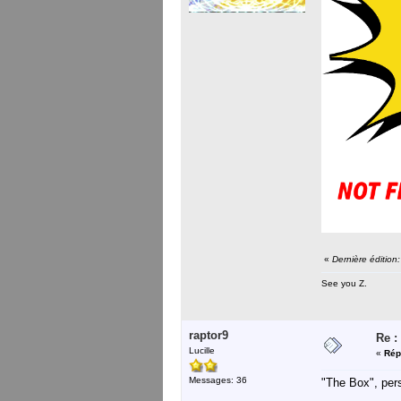
«
Dernière éditio
See you Z.
raptor9
Re :
Lucille
«
Rép
Messages: 36
"The Box", pers