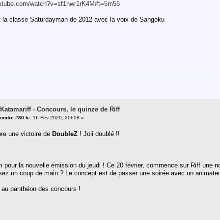
outube.com/watch?v=sf1hwr1rK4M#t=5m55
nt la classe Saturdayman de 2012 avec la voix de Sangoku
 Katamariff - Concours, le quinze de Riff
ondre #80 le:
16 Fév 2020, 20h08 »
re une victoire de
DoubleZ
! Joli doublé !!
pour la nouvelle émission du jeudi ! Ce 20 février, commence sur Riff une n
ez un coup de main ? Le concept est de passer une soirée avec un animateur
 au panthéon des concours !