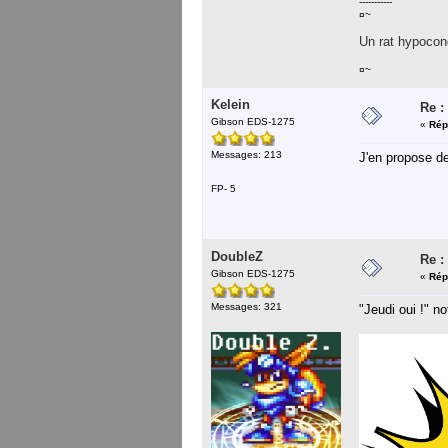
-----------
¤~
Un rat hypocond
¤~
Kelein
Re :
Gibson EDS-1275
«
Rép
Messages: 213
J'en propose de
FP- 5
DoubleZ
Re :
Gibson EDS-1275
«
Rép
Messages: 321
"Jeudi oui !" no