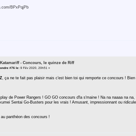
in.com/BPxPqjPb
 Katamariff - Concours, le quinze de Riff
ondre #76 le:
9 Fév 2020, 20h51 »
Z
, ça ne te fait pas plaisir mais c'est bien toi qui remporte ce concours ! Bien 
lay de Power Rangers ! GO GO concours d'la s'maine ! Na na naaaa na na, 
umei Sentai Go-Busters pour les vrais ! Amusant, impressionnant ou ridicule ?
 au panthéon des concours !