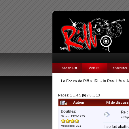
News:
Accueil
Site de Riff
S'identifier
Le Forum de Riff
>
IRL - In Real Life
>
A
Pages:
1
...
4
5
[
6
]
7
8
...
13
Auteur
Fil de discuss
DoubleZ
Re :
Gibson EDS-1275
«
Rép
Messages: 321
Il se fait abat