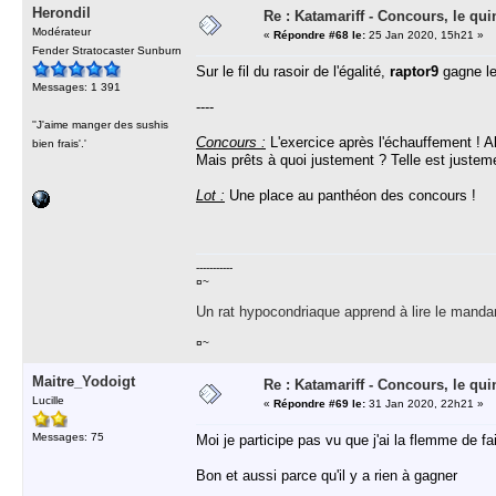
Herondil
Re : Katamariff - Concours, le qui
Modérateur
«
Répondre #68 le:
25 Jan 2020, 15h21 »
Fender Stratocaster Sunburn
Sur le fil du rasoir de l'égalité,
raptor9
gagne le
Messages: 1 391
----
''J'aime manger des sushis
Concours :
L'exercice après l'échauffement ! A
bien frais'.'
Mais prêts à quoi justement ? Telle est justem
Lot :
Une place au panthéon des concours !
-----------
¤~
Un rat hypocondriaque apprend à lire le manda
¤~
Maitre_Yodoigt
Re : Katamariff - Concours, le qui
Lucille
«
Répondre #69 le:
31 Jan 2020, 22h21 »
Messages: 75
Moi je participe pas vu que j'ai la flemme de fai
Bon et aussi parce qu'il y a rien à gagner