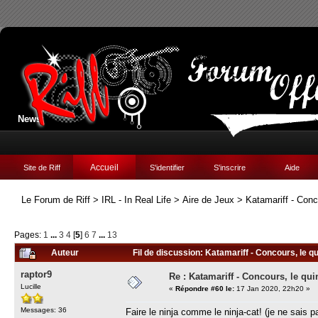
News:
Accueil
Site de Riff
S'identifier
S'inscrire
Aide
Le Forum de Riff
>
IRL - In Real Life
>
Aire de Jeux
>
Katamariff - Conc
Pages:
1
...
3
4
[
5
]
6
7
...
13
Auteur
Fil de discussion: Katamariff - Concours, le qu
raptor9
Re : Katamariff - Concours, le qui
Lucille
«
Répondre #60 le:
17 Jan 2020, 22h20 »
Messages: 36
Faire le ninja comme le ninja-cat! (je ne sais pa