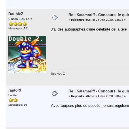
DoubleZ
Re : Katamariff - Concours, le qui
Gibson EDS-1275
«
Répondre #66 le:
24 Jan 2020, 23h24 »
Messages: 321
J'ai des autographes d'une célébrité de la télé
See you Z.
raptor9
Re : Katamariff - Concours, le qui
Lucille
«
Répondre #67 le:
24 Jan 2020, 23h27 »
Messages: 36
Avec toujours plus de succès, je suis réguliè