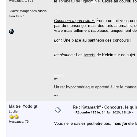
Messages: 1 391
le
Tombeau de l'ignominie
. Gloire au gourou so
----
''J'aime manger des sushis
bien frais'.'
Concours façon twitter:
Écrire un fait vous con
pas du mensonge, mais des faits alternatifs, d
vraie mais tellement racoleuse, uniquement dédi
Lot :
Une place au panthéon des concours !
Inspiration :
Les
tweets
de Kelein sur ce sujet
-----------
¤~
Un rat hypocondriaque apprend à lire le manda
¤~
Maitre_Yodoigt
Re : Katamariff - Concours, le qui
Lucille
«
Répondre #65 le:
24 Jan 2020, 23h19 »
Messages: 75
Vous ne le saviez peut-être pas, mais j'ai été