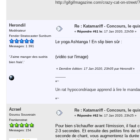
http://gifgifmagazine.com/crazy-cat-on-st
Herondil
Re : Katamariff - Concours, le qui
Modérateur
«
Répondre #61 le:
17 Jan 2020, 22h59 »
Fender Stratocaster Sunburn
Le yoga Ashtanga ! En slip bien sûr :
Messages: 1 391
(vidéo sur l'image)
''J'aime manger des sushis
bien frais'.'
«
Dernière édition: 17 Jan 2020, 23h05 par Herondil
»
-----------
¤~
Un rat hypocondriaque apprend à lire le manda
¤~
Azrael
Re : Katamariff - Concours, le qui
Gourou Souverain
«
Répondre #62 le:
17 Jan 2020, 23h25 »
Frankenstrat
Pour bien s'échauffer avant l'émission, il faut
Messages: 154
2-3 secondes. Et ensuite des petites fins de c
seconde de chant, vous augmenterez la durée ju