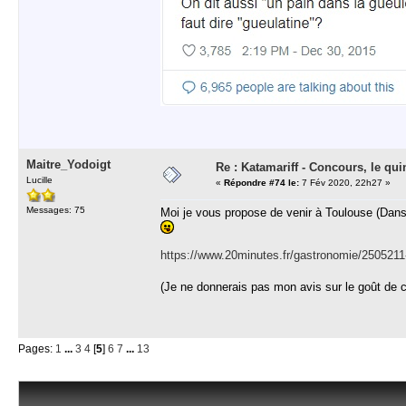
Maitre_Yodoigt
Re : Katamariff - Concours, le qui
Lucille
«
Répondre #74 le:
7 Fév 2020, 22h27 »
Messages: 75
Moi je vous propose de venir à Toulouse (Dans ce
https://www.20minutes.fr/gastronomie/2505211
(Je ne donnerais pas mon avis sur le goût de 
Pages:
1
...
3
4
[
5
]
6
7
...
13