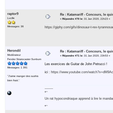
raptor9
Re : Katamariff - Concours, le qui
Lucille
«
Répondre #70 le:
31 Jan 2020, 22h23 »
Messages: 36
https://giphy.com/gifs/dinosaur-t-rex-tyran
Herondil
Re : Katamariff - Concours, le qui
Modérateur
«
Répondre #71 le:
31 Jan 2020, 23h53 »
Fender Stratocaster Sunburn
Les exercices de Guitar de John Petrucci !
Messages: 1 391
ici :
https://www.youtube.com/watch?v=dM9
''J'aime manger des sushis
bien frais'.'
-----------
¤~
Un rat hypocondriaque apprend à lire le manda
¤~