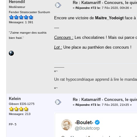
Herondil
Re : Katamariff - Concours, le qui
Modérateur
«
Répondre #72 le:
7 Fév 2020, 00h36 »
Fender Stratocaster Sunburn
Encore une victoire de
Maitre_Yodoigt
face à l
Messages: 1 391
----
''J'aime manger des sushis
Concours :
Les chocolatines ! Mais oui parce qu
bien frais'.'
Lot :
Une place au panthéon des concours !
-----------
¤~
Un rat hypocondriaque apprend à lire le manda
¤~
Kelein
Re : Katamariff - Concours, le qui
Gibson EDS-1275
«
Répondre #73 le:
7 Fév 2020, 21h35 »
Messages: 213
FP- 5