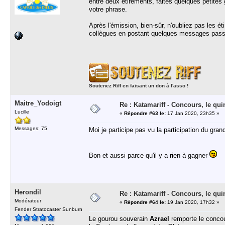
entre deux étirements, faites quelques petites
votre phrase.
Après l'émission, bien-sûr, n'oubliez pas les 
collègues en postant quelques messages passi
Soutenez Riff en faisant un don à l'asso !
Maitre_Yodoigt
Re : Katamariff - Concours, le qui
Lucille
«
Répondre #63 le:
17 Jan 2020, 23h35 »
Messages: 75
Moi je participe pas vu la participation du gran
Bon et aussi parce qu'il y a rien à gagner
Herondil
Re : Katamariff - Concours, le qui
Modérateur
«
Répondre #64 le:
19 Jan 2020, 17h32 »
Fender Stratocaster Sunburn
Le gourou souverain
Azrael
remporte le concour