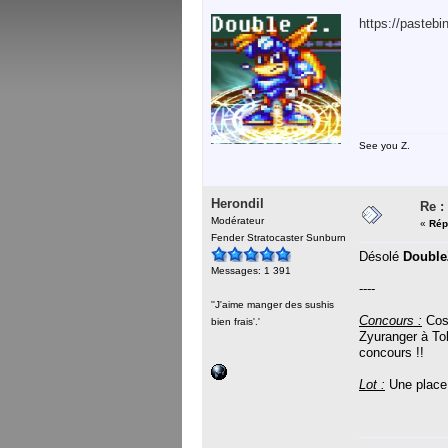
https://pasteb
See you Z.
Herondil
Re :
Modérateur
«
Rép
Fender Stratocaster Sunburn
Désolé
Double
Messages: 1 391
----
''J'aime manger des sushis
Concours :
Cosp
bien frais'.'
Zyuranger à Tok
concours !!
Lot :
Une place