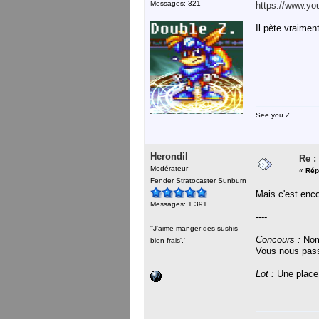
Messages: 321
https://www.y
Il pète vraime
See you Z.
Herondil
Re :
Modérateur
«
Rép
Fender Stratocaster Sunburn
Mais c'est enco
Messages: 1 391
----
''J'aime manger des sushis
Concours :
Nom 
bien frais'.'
Vous nous pass
Lot :
Une place