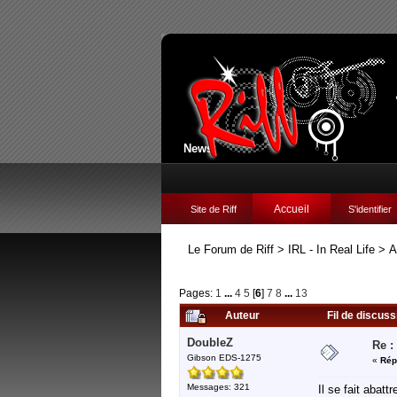
News:
Accueil
Site de Riff
S'identifier
Le Forum de Riff
>
IRL - In Real Life
>
A
Pages:
1
...
4
5
[
6
]
7
8
...
13
Auteur
Fil de discuss
DoubleZ
Re :
Gibson EDS-1275
«
Rép
Messages: 321
Il se fait abat