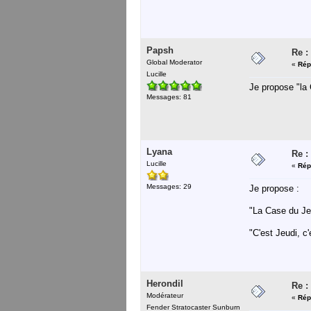
Papsh
Re :
Global Moderator
«
Rép
Lucille
Je propose "la
Messages: 81
Lyana
Re :
Lucille
«
Rép
Messages: 29
Je propose :
"La Case du Je
"C'est Jeudi, c'
Herondil
Re :
Modérateur
«
Rép
Fender Stratocaster Sunburn