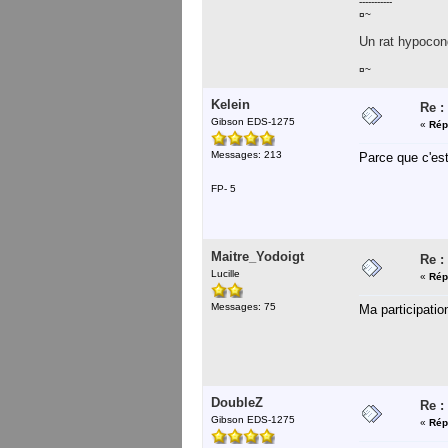
-----------
¤~
Un rat hypocond
¤~
Kelein
Re :
Gibson EDS-1275
«
Rép
Messages: 213
Parce que c'es
FP- 5
Maitre_Yodoigt
Re :
Lucille
«
Rép
Messages: 75
Ma participatio
DoubleZ
Re :
Gibson EDS-1275
«
Rép