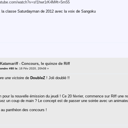
outube.com/watch?v=sf1hwr1rK4M#t=5m55
nt la classe Saturdayman de 2012 avec la voix de Sangoku
 Katamariff - Concours, le quinze de Riff
ondre #80 le:
16 Fév 2020, 20h08 »
re une victoire de
DoubleZ
! Joli doublé !!
pour la nouvelle émission du jeudi ! Ce 20 février, commence sur Riff une n
ez un coup de main ? Le concept est de passer une soirée avec un animateur
 au panthéon des concours !