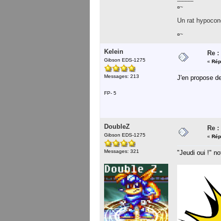
-----------
¤~
Un rat hypocond
¤~
Kelein
Re :
Gibson EDS-1275
«
Rép
Messages: 213
J'en propose de
FP- 5
DoubleZ
Re :
Gibson EDS-1275
«
Rép
Messages: 321
"Jeudi oui !" no