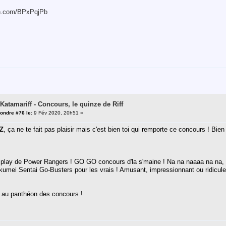
in.com/BPxPqjPb
 Katamariff - Concours, le quinze de Riff
ondre #76 le:
9 Fév 2020, 20h51 »
Z
, ça ne te fait pas plaisir mais c'est bien toi qui remporte ce concours ! Bien 
lay de Power Rangers ! GO GO concours d'la s'maine ! Na na naaaa na na, 
umei Sentai Go-Busters pour les vrais ! Amusant, impressionnant ou ridicule ?
 au panthéon des concours !