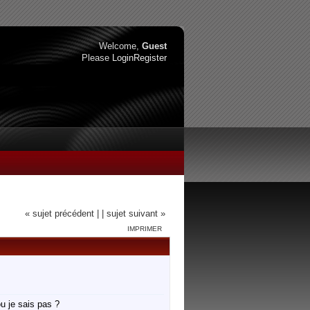
Welcome,
Guest
Please
Login
Register
« sujet précédent |
| sujet suivant »
IMPRIMER
ou je sais pas ?