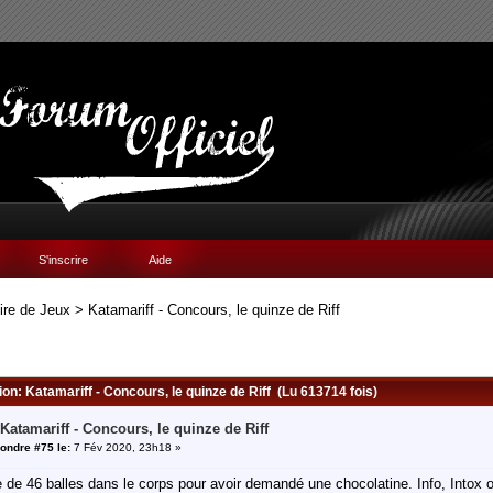
S'inscrire
Aide
ire de Jeux
>
Katamariff - Concours, le quinze de Riff
ion: Katamariff - Concours, le quinze de Riff (Lu 613714 fois)
 Katamariff - Concours, le quinze de Riff
ondre #75 le:
7 Fév 2020, 23h18 »
tre de 46 balles dans le corps pour avoir demandé une chocolatine. Info, Intox 