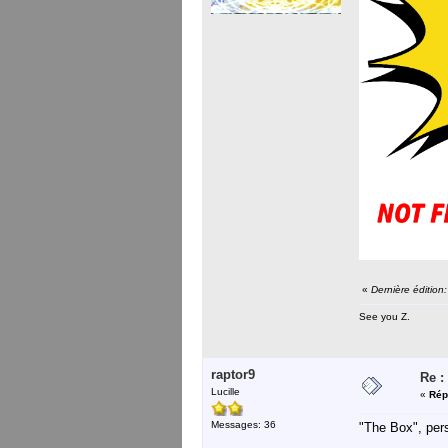
«
Dernière éditio
See you Z.
raptor9
Re :
Lucille
«
Rép
Messages: 36
"The Box", pers