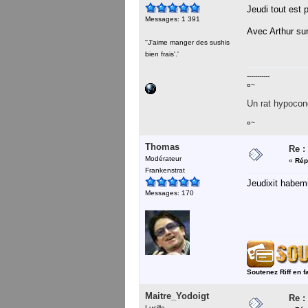
Jeudi tout est 
Messages: 1 391
Avec Arthur sur 
''J'aime manger des sushis
bien frais'.'
-----------
¤~
Un rat hypocond
¤~
Thomas
Re :
Modérateur
«
Rép
Frankenstrat
Jeudixit habe
Messages: 170
Soutenez Riff en f
Maitre_Yodoigt
Re :
Lucille