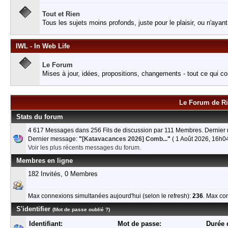
Tout et Rien
Tous les sujets moins profonds, juste pour le plaisir, ou n'ayant
IWL - In Web Life
Le Forum
Mises à jour, idées, propositions, changements - tout ce qui co
Le Forum de Rif
Stats du forum
4 617 Messages dans 256 Fils de discussion par 111 Membres. Dernie
Dernier message:
"
[Katavacances 2026] Comb...
"
( 1 Août 2026, 16h04
Voir les plus récents messages du forum.
Membres en ligne
182 Invités, 0 Membres
Max connexions simultanées aujourd'hui (selon le refresh):
236
. Max co
S'identifier
(Mot de passe oublié ?)
Identifiant:
Mot de passe:
Durée 