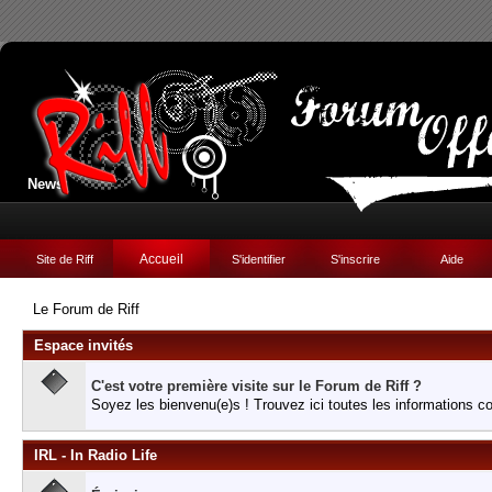
News:
Accueil
Site de Riff
S'identifier
S'inscrire
Aide
Le Forum de Riff
Espace invités
C'est votre première visite sur le Forum de Riff ?
Soyez les bienvenu(e)s ! Trouvez ici toutes les informations c
IRL - In Radio Life