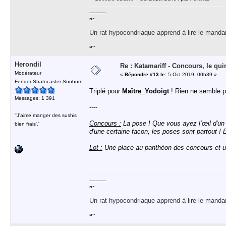
-----------
¤~
Un rat hypocondriaque apprend à lire le manda
¤~
Herondil
Re : Katamariff - Concours, le qui
Modérateur
«
Répondre #13 le:
5 Oct 2019, 00h39 »
Fender Stratocaster Sunburn
Triplé pour
Maître_Yodoigt
! Rien ne semble pou
Messages: 1 391
----
''J'aime manger des sushis
Concours :
La pose ! Que vous ayez l’œil d'un 
bien frais'.'
d'une certaine façon, les poses sont partout ! 
Lot :
Une place au panthéon des concours et u
-----------
¤~
Un rat hypocondriaque apprend à lire le manda
¤~