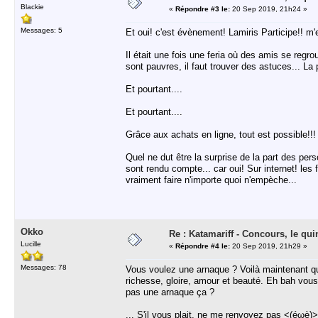
Blackie
«
Répondre #3 le:
20 Sep 2019, 21h24 »
Messages: 5
Et oui! c'est évènement! Lamiris Participe!! m'en
Il était une fois une feria où des amis se reg
sont pauvres, il faut trouver des astuces... La 
Et pourtant....
Et pourtant....
Grâce aux achats en ligne, tout est possible!!!
Quel ne dut être la surprise de la part des pers
sont rendu compte... car oui! Sur internet! les f
vraiment faire n'importe quoi n'empèche...
Okko
Re : Katamariff - Concours, le qui
Lucille
«
Répondre #4 le:
20 Sep 2019, 21h29 »
Messages: 78
Vous voulez une arnaque ? Voilà maintenant que 
richesse, gloire, amour et beauté. Eh bah vo
pas une arnaque ça ?
... S'il vous plait, ne me renvoyez pas <(éωè)>