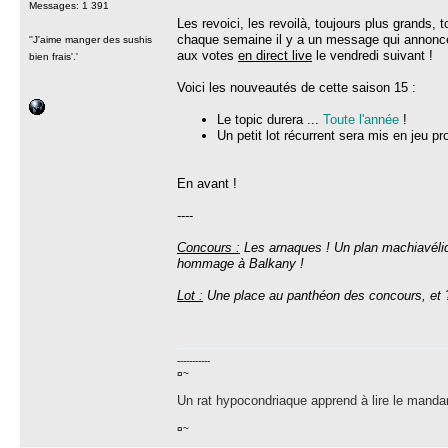
Messages: 1 391
Les revoici, les revoilà, toujours plus grands, 
chaque semaine il y a un message qui annonce
''J'aime manger des sushis
aux votes
en direct live
le vendredi suivant !
bien frais'.'
Voici les nouveautés de cette saison 15 :
Le topic durera ...
Toute l'année
!
Un petit lot récurrent sera mis en jeu p
En avant !
----
Concours :
Les arnaques ! Un plan machiavéliqu
hommage à Balkany !
Lot :
Une place au panthéon des concours, et 
-----------
¤~
Un rat hypocondriaque apprend à lire le manda
¤~