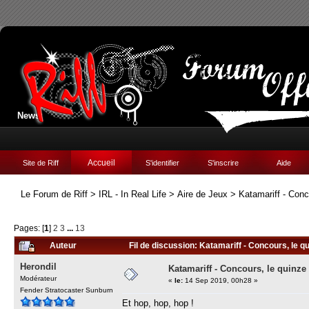
News:
Accueil
Site de Riff
S'identifier
S'inscrire
Aide
Le Forum de Riff
>
IRL - In Real Life
>
Aire de Jeux
>
Katamariff - Conc
Pages: [
1
]
2
3
...
13
Auteur
Fil de discussion: Katamariff - Concours, le qu
Herondil
Katamariff - Concours, le quinze 
Modérateur
«
le:
14 Sep 2019, 00h28 »
Fender Stratocaster Sunburn
Et hop, hop, hop !