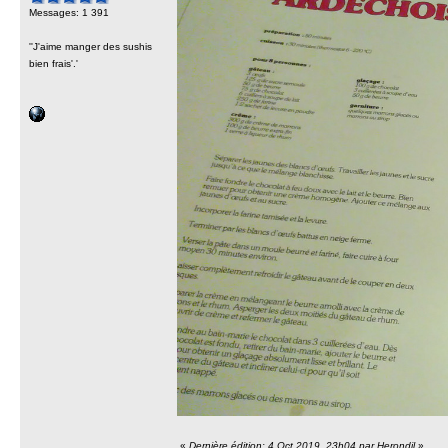
Messages: 1 391
''J'aime manger des sushis
bien frais'.'
«
Dernière édition: 4 Oct 2019, 23h04 par Herondil
»