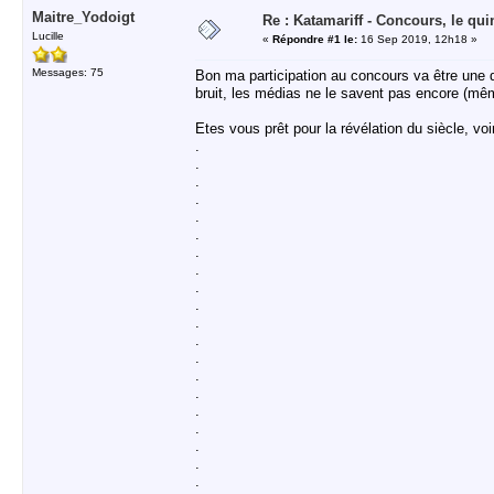
Maitre_Yodoigt
Re : Katamariff - Concours, le qui
Lucille
«
Répondre #1 le:
16 Sep 2019, 12h18 »
Messages: 75
Bon ma participation au concours va être un
bruit, les médias ne le savent pas encore (mê
Etes vous prêt pour la révélation du siècle, vo
.
.
.
.
.
.
.
.
.
.
.
.
.
.
.
.
.
.
.
.