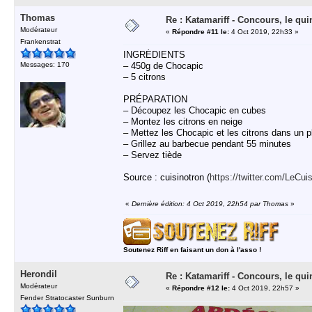
Thomas
Re : Katamariff - Concours, le qui
Modérateur
«
Répondre #11 le:
4 Oct 2019, 22h33 »
Frankenstrat
INGRÉDIENTS
Messages: 170
– 450g de Chocapic
– 5 citrons
PRÉPARATION
– Découpez les Chocapic en cubes
– Montez les citrons en neige
– Mettez les Chocapic et les citrons dans un p
– Grillez au barbecue pendant 55 minutes
– Servez tiède
Source : cuisinotron (
https://twitter.com/LeCui
«
Dernière édition: 4 Oct 2019, 22h54 par Thomas
»
Soutenez Riff en faisant un don à l'asso !
Herondil
Re : Katamariff - Concours, le qui
Modérateur
«
Répondre #12 le:
4 Oct 2019, 22h57 »
Fender Stratocaster Sunburn