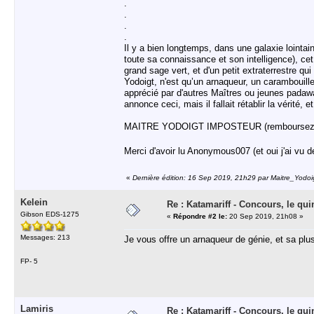
.
.
.
.
Il y a bien longtemps, dans une galaxie lointai
toute sa connaissance et son intelligence), c
grand sage vert, et d'un petit extraterrestre q
Yodoigt, n'est qu’un arnaqueur, un carambouilleu
apprécié par d'autres Maîtres ou jeunes padawa
annonce ceci, mais il fallait rétablir la vérité, 
MAITRE YODOIGT IMPOSTEUR (remboursez
Merci d'avoir lu Anonymous007 (et oui j'ai vu
«
Dernière édition: 16 Sep 2019, 21h29 par Maitre_Yodoi
Kelein
Re : Katamariff - Concours, le qui
Gibson EDS-1275
«
Répondre #2 le:
20 Sep 2019, 21h08 »
Messages: 213
Je vous offre un arnaqueur de génie, et sa pl
FP- 5
Lamiris
Re : Katamariff - Concours, le qui