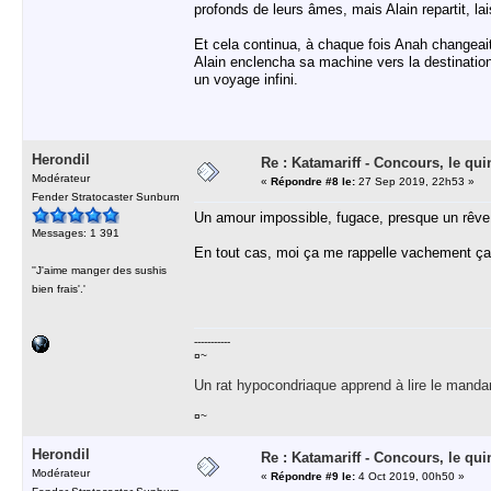
profonds de leurs âmes, mais Alain repartit, la
Et cela continua, à chaque fois Anah changeait 
Alain enclencha sa machine vers la destination 
un voyage infini.
Herondil
Re : Katamariff - Concours, le qui
Modérateur
«
Répondre #8 le:
27 Sep 2019, 22h53 »
Fender Stratocaster Sunburn
Un amour impossible, fugace, presque un rêve 
Messages: 1 391
En tout cas, moi ça me rappelle vachement ça
''J'aime manger des sushis
bien frais'.'
-----------
¤~
Un rat hypocondriaque apprend à lire le manda
¤~
Herondil
Re : Katamariff - Concours, le qui
Modérateur
«
Répondre #9 le:
4 Oct 2019, 00h50 »