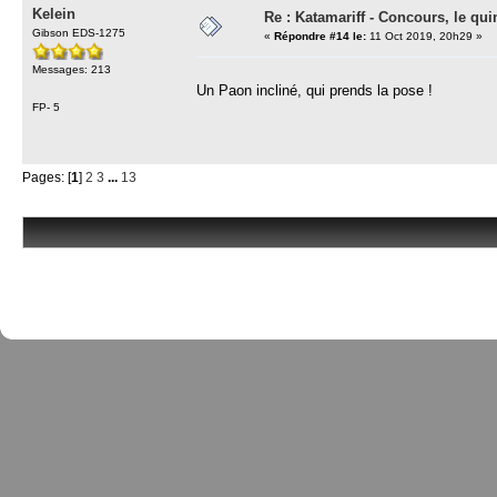
Kelein
Re : Katamariff - Concours, le qui
Gibson EDS-1275
«
Répondre #14 le:
11 Oct 2019, 20h29 »
Messages: 213
Un Paon incliné, qui prends la pose !
FP- 5
Pages: [
1
]
2
3
...
13