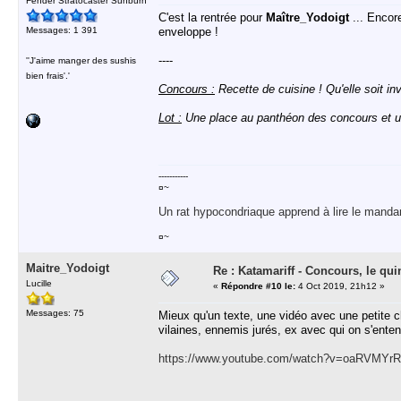
Fender Stratocaster Sunburn
C'est la rentrée pour
Maître_Yodoigt
... Encor
Messages: 1 391
enveloppe !
----
''J'aime manger des sushis
bien frais'.'
Concours :
Recette de cuisine ! Qu'elle soit inv
Lot :
Une place au panthéon des concours et u
-----------
¤~
Un rat hypocondriaque apprend à lire le manda
¤~
Maitre_Yodoigt
Re : Katamariff - Concours, le qui
Lucille
«
Répondre #10 le:
4 Oct 2019, 21h12 »
Messages: 75
Mieux qu'un texte, une vidéo avec une petite c
vilaines, ennemis jurés, ex avec qui on s'ente
https://www.youtube.com/watch?v=oaRVMYr