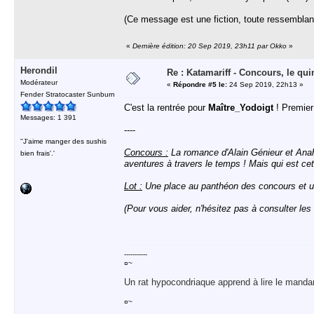
(Ce message est une fiction, toute ressemblanc
«
Dernière édition: 20 Sep 2019, 23h11 par Okko
»
Herondil
Re : Katamariff - Concours, le qui
Modérateur
«
Répondre #5 le:
24 Sep 2019, 22h13 »
Fender Stratocaster Sunburn
C'est la rentrée pour
Maître_Yodoigt
! Premier 
Messages: 1 391
----
''J'aime manger des sushis
Concours :
La romance d'Alain Génieur et Anah 
bien frais'.'
aventures à travers le temps ! Mais qui est ce
Lot :
Une place au panthéon des concours et u
(Pour vous aider, n'hésitez pas à consulter le
-----------
¤~
Un rat hypocondriaque apprend à lire le manda
¤~