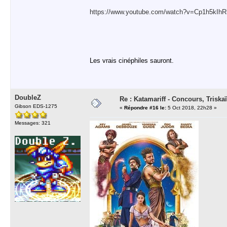
https://www.youtube.com/watch?v=Cp1h5kIhR
Les vrais cinéphiles sauront.
DoubleZ
Re : Katamariff - Concours, Trisk
Gibson EDS-1275
«
Répondre #16 le:
5 Oct 2018, 22h28 »
Messages: 321