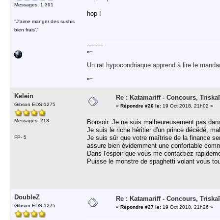
Messages: 1 391
hop !
''J'aime manger des sushis
bien frais'.'
-----------
¤~
Un rat hypocondriaque apprend à lire le manda
¤~
Kelein
Re : Katamariff - Concours, Trisk
Gibson EDS-1275
«
Répondre #26 le:
19 Oct 2018, 21h02 »
Messages: 213
Bonsoir. Je ne suis malheureusement pas dans l
Je suis le riche héritier d'un prince décédé, m
Je suis sûr que votre maîtrise de la finance s
FP- 5
assure bien évidemment une confortable comm
Dans l'espoir que vous me contactiez rapideme
Puisse le monstre de spaghetti volant vous to
DoubleZ
Re : Katamariff - Concours, Trisk
Gibson EDS-1275
«
Répondre #27 le:
19 Oct 2018, 21h26 »