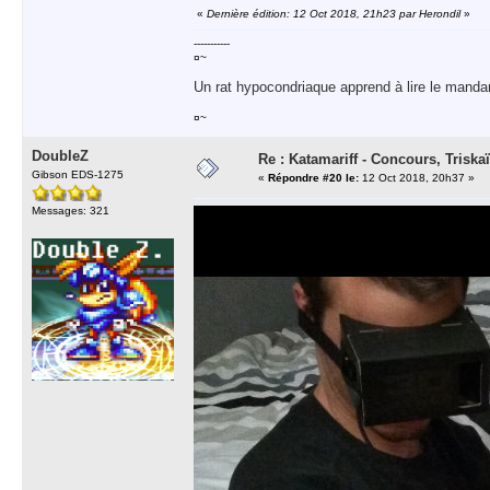
«
Dernière édition: 12 Oct 2018, 21h23 par Herondil
»
-----------
¤~
Un rat hypocondriaque apprend à lire le manda
¤~
DoubleZ
Re : Katamariff - Concours, Trisk
Gibson EDS-1275
«
Répondre #20 le:
12 Oct 2018, 20h37 »
Messages: 321