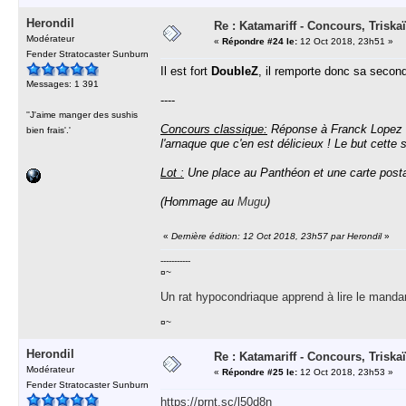
Herondil
Re : Katamariff - Concours, Trisk
Modérateur
«
Répondre #24 le:
12 Oct 2018, 23h51 »
Fender Stratocaster Sunburn
Il est fort
DoubleZ
, il remporte donc sa seconde
Messages: 1 391
----
''J'aime manger des sushis
Concours classique:
Réponse à Franck Lopez ! 
bien frais'.'
l'arnaque que c'en est délicieux ! Le but cett
Lot :
Une place au Panthéon et une carte postale
(Hommage au
Mugu
)
«
Dernière édition: 12 Oct 2018, 23h57 par Herondil
»
-----------
¤~
Un rat hypocondriaque apprend à lire le manda
¤~
Herondil
Re : Katamariff - Concours, Trisk
Modérateur
«
Répondre #25 le:
12 Oct 2018, 23h53 »
Fender Stratocaster Sunburn
https://prnt.sc/l50d8n