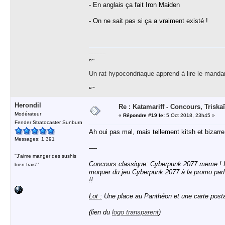
- En anglais ça fait Iron Maiden
- On ne sait pas si ça a vraiment existé !
-----------
¤~
Un rat hypocondriaque apprend à lire le manda
¤~
Herondil
Re : Katamariff - Concours, Trisk
Modérateur
«
Répondre #19 le:
5 Oct 2018, 23h45 »
Fender Stratocaster Sunburn
Ah oui pas mal, mais tellement kitsh et bizarre
Messages: 1 391
----
''J'aime manger des sushis
Concours classique:
Cyberpunk 2077 meme ! D
bien frais'.'
moquer du jeu Cyberpunk 2077 à la promo parfo
!!
Lot :
Une place au Panthéon et une carte posta
(lien du
logo transparent
)