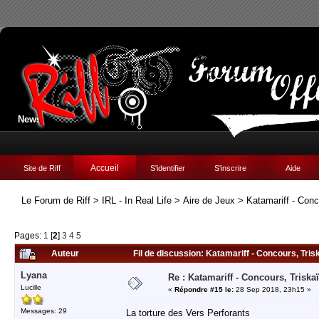
News:
Accueil
Site de Riff
S'identifier
S'inscrire
Aide
Le Forum de Riff
>
IRL - In Real Life
>
Aire de Jeux
>
Katamariff - Con
Pages:
1
[
2
]
3
4
5
Auteur
Fil de discussion: Katamariff - Concours, Tri
Lyana
Re : Katamariff - Concours, Trisk
Lucille
«
Répondre #15 le:
28 Sep 2018, 23h15 »
Messages: 29
La torture des Vers Perforants