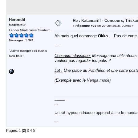
Herondil
Re : Katamariff - Concours, Trisk
Modérateur
«
Répondre #29 le:
20 Oct 2018, 00h54 »
Fender Stratocaster Sunburn
Ah mais quel dommage
Okko
... Pas de carte 
Messages: 1 391
----
''J'aime manger des sushis
Concours classique:
Message aux utilisateurs d
bien frais'.'
veulent pas regarder les pubs ?
Lot :
Une place au Panthéon et une carte postale
(Exemple avec le
Venga mode
)
-----------
¤~
Un rat hypocondriaque apprend à lire le manda
¤~
Pages:
1
[
2
]
3
4
5