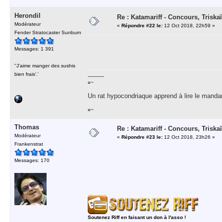
Herondil
Re : Katamariff - Concours, Trisk
Modérateur
«
Répondre #22 le:
12 Oct 2018, 22h59 »
Fender Stratocaster Sunburn
Messages: 1 391
''J'aime manger des sushis
bien frais'.'
-----------
¤~
Un rat hypocondriaque apprend à lire le manda
¤~
Thomas
Re : Katamariff - Concours, Trisk
Modérateur
«
Répondre #23 le:
12 Oct 2018, 23h26 »
Frankenstrat
Messages: 170
Soutenez Riff en faisant un don à l'asso !