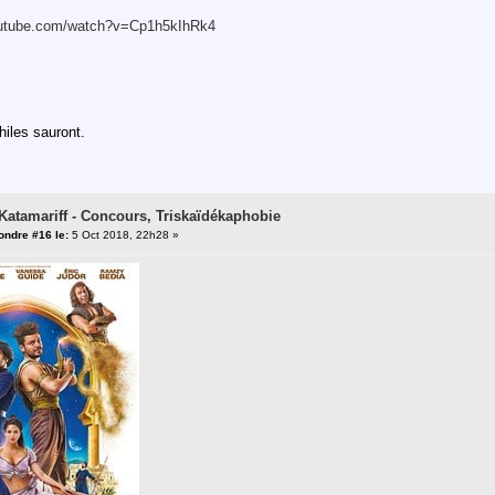
outube.com/watch?v=Cp1h5kIhRk4
hiles sauront.
 Katamariff - Concours, Triskaïdékaphobie
ndre #16 le:
5 Oct 2018, 22h28 »