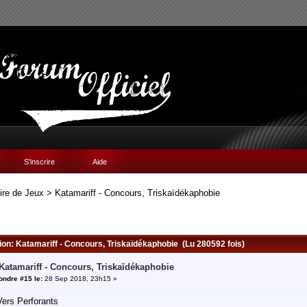
S'inscrire
Aide
ire de Jeux
>
Katamariff - Concours, Triskaïdékaphobie
sion: Katamariff - Concours, Triskaïdékaphobie (Lu 280592 fois)
 Katamariff - Concours, Triskaïdékaphobie
ndre #15 le:
28 Sep 2018, 23h15 »
Vers Perforants