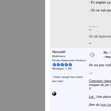
- En anglais ça
- On ne sait pa
-----------
¤~
Un rat hypocond
¤~
Herondil
Re :
Modérateur
«
Répo
Fender Stratocaster Sunburn
Ah oui pas mal,
Messages: 1 391
----
''J'aime manger des sushis
Concours class
bien frais'.'
moquer du jeu 
!!
Lot :
Une place 
(lien du
logo tr