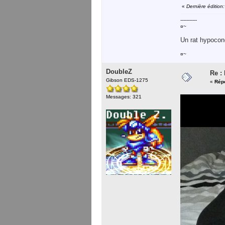
«
Dernière édition
-----------
¤~
Un rat hypocond
¤~
DoubleZ
Re :
Gibson EDS-1275
«
Répo
Messages: 321