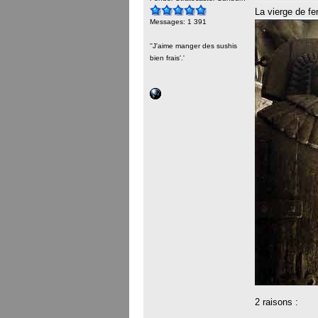
La vierge de fer
Messages: 1 391
''J'aime manger des sushis
bien frais'.'
2 raisons :