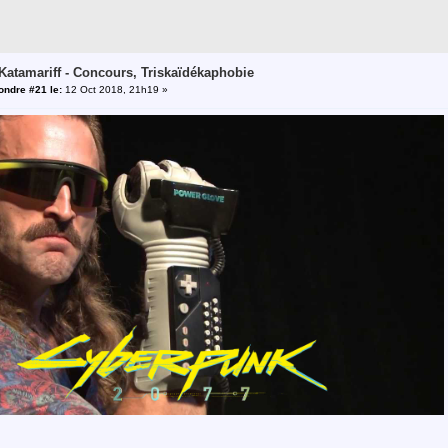
 Katamariff - Concours, Triskaïdékaphobie
ndre #21 le:
12 Oct 2018, 21h19 »