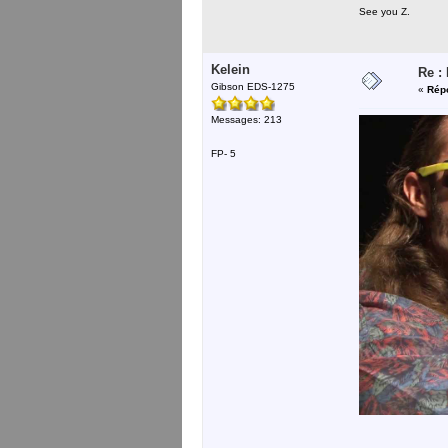
See you Z.
Kelein
Re :
Gibson EDS-1275
«
Répo
Messages: 213
FP- 5