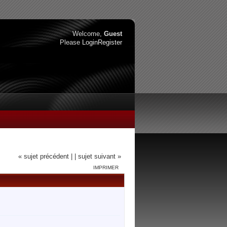
Welcome,
Guest
Please
Login
Register
« sujet précédent |
| sujet suivant »
IMPRIMER