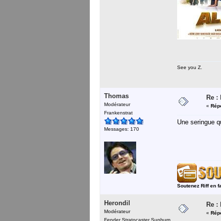
See you Z.
Thomas
Re :
Modérateur
«
Répo
Frankenstrat
Une seringue q
Messages: 170
Soutenez Riff en f
Herondil
Re :
Modérateur
«
Répo
Fender Stratocaster Sunburn