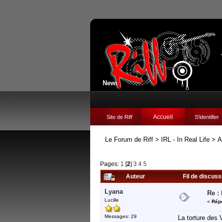
News:
Accueil
Site de Riff
S'identifier
Le Forum de Riff
>
IRL - In Real Life
>
A
Pages:
1
[
2
]
3
4
5
Auteur
Fil de discus
Lyana
Re :
Lucille
«
Répo
Messages: 29
La torture des 