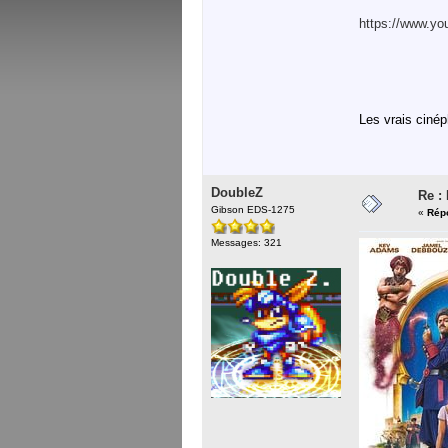
https://www.y
Les vrais cinép
DoubleZ
Re :
Gibson EDS-1275
«
Répo
Messages: 321