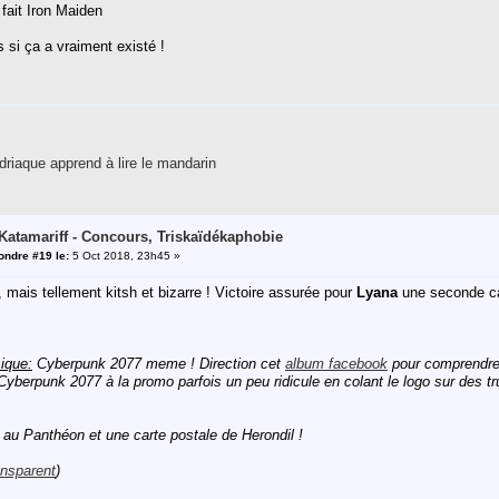
 fait Iron Maiden
s si ça a vraiment existé !
riaque apprend à lire le mandarin
 Katamariff - Concours, Triskaïdékaphobie
ndre #19 le:
5 Oct 2018, 23h45 »
 mais tellement kitsh et bizarre ! Victoire assurée pour
Lyana
une seconde ca
ique:
Cyberpunk 2077 meme ! Direction cet
album facebook
pour comprendre 
Cyberpunk 2077 à la promo parfois un peu ridicule en colant le logo sur des
au Panthéon et une carte postale de Herondil !
ansparent
)