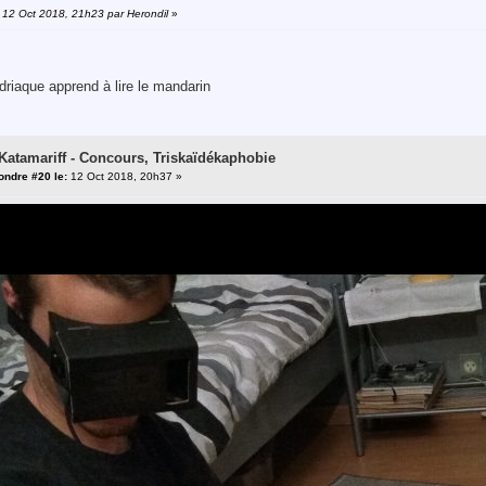
: 12 Oct 2018, 21h23 par Herondil
»
riaque apprend à lire le mandarin
 Katamariff - Concours, Triskaïdékaphobie
ndre #20 le:
12 Oct 2018, 20h37 »