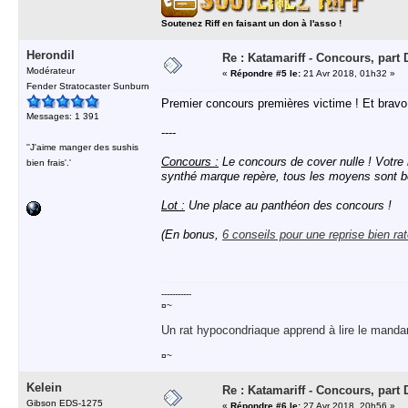
Soutenez Riff en faisant un don à l'asso !
Herondil
Re : Katamariff - Concours, par
Modérateur
«
Répondre #5 le:
21 Avr 2018, 01h32 »
Fender Stratocaster Sunburn
Premier concours premières victime ! Et brav
Messages: 1 391
----
''J'aime manger des sushis
Concours :
Le concours de cover nulle ! Votre 
bien frais'.'
synthé marque repère, tous les moyens sont bon
Lot :
Une place au panthéon des concours !
(En bonus,
6 conseils pour une reprise bien ra
-----------
¤~
Un rat hypocondriaque apprend à lire le manda
¤~
Kelein
Re : Katamariff - Concours, par
Gibson EDS-1275
«
Répondre #6 le:
27 Avr 2018, 20h56 »