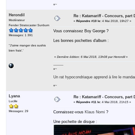
¤~
Herondil
Re : Katamariff - Concours, par
Modérateur
«
Répondre #10 le:
4 Mai 2018, 19h27 »
Fender Stratocaster Sunburn
Vous connaissez Boy George ?
Messages: 1 391
Les bonnes pochettes d'album :
''J'aime manger des sushis
bien frais'.'
«
Dernière édition: 6 Mai 2018, 13h08 par Herondil
»
-----------
¤~
Un rat hypocondriaque apprend à lire le manda
¤~
Lyana
Re : Katamariff - Concours, par
Lucille
«
Répondre #11 le:
4 Mai 2018, 21h15 »
Messages: 29
Connaissez-vous
Klaus Nomi
?
Une pochette de disque :