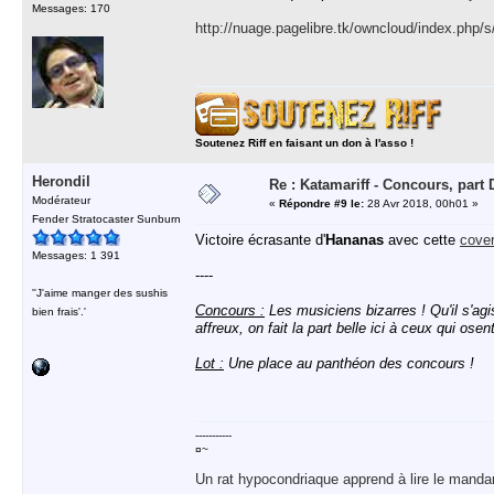
Messages: 170
http://nuage.pagelibre.tk/owncloud/index.ph
Soutenez Riff en faisant un don à l'asso !
Herondil
Re : Katamariff - Concours, par
Modérateur
«
Répondre #9 le:
28 Avr 2018, 00h01 »
Fender Stratocaster Sunburn
Victoire écrasante d'
Hananas
avec cette
cover
Messages: 1 391
----
''J'aime manger des sushis
Concours :
Les musiciens bizarres ! Qu'il s'ag
bien frais'.'
affreux, on fait la part belle ici à ceux qui ose
Lot :
Une place au panthéon des concours !
-----------
¤~
Un rat hypocondriaque apprend à lire le manda