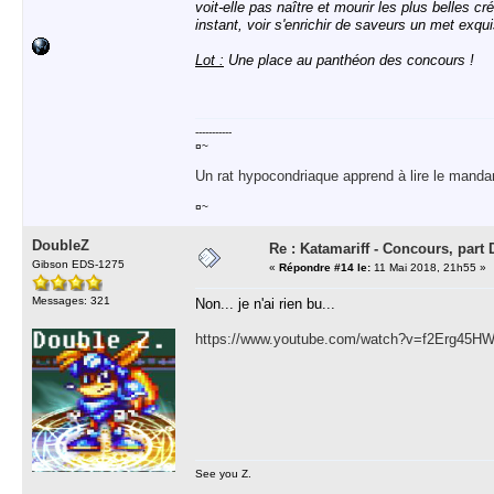
voit-elle pas naître et mourir les plus belles c
instant, voir s'enrichir de saveurs un met exqui
Lot :
Une place au panthéon des concours !
-----------
¤~
Un rat hypocondriaque apprend à lire le manda
¤~
DoubleZ
Re : Katamariff - Concours, par
Gibson EDS-1275
«
Répondre #14 le:
11 Mai 2018, 21h55 »
Messages: 321
Non... je n'ai rien bu...
https://www.youtube.com/watch?v=f2Erg45H
See you Z.