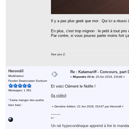
Il y a pas plus geek que moi : Qui ici a réussi
En plus, c'est trop mignon : le petit à tout pri
Par contre, si vous pouvez parler moins fort ça
See you Z.
Herondil
Re : Katamariff - Concours, par
Modérateur
«
Répondre #3 le:
20 Avr 2018, 22h48 »
Fender Stratocaster Sunburn
Et voici Clément le Nolife !
Messages: 1 391
(
la vidéo
)
''J'aime manger des sushis
bien frais'.'
«
Dernière édition: 21 Avr 2018, 01h37 par Herondil
»
-----------
¤~
Un rat hypocondriaque apprend à lire le manda