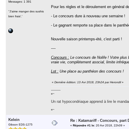
Messages: 1 391
Pour les règles et le déroulement en général d
''J'aime manger des sushis
- Le concours dure à nouveau une semaine !
bien frais'.'
- Le gagnant remporte sa place dans le panth
Nouvelle saison printemps-été, c'est parti !
----
Concours :
Le concours de Nolife ! Votre plus b
vraie vie, complètement asocial, limite infréqu
Lot :
Une place au panthéon des concours !
«
Dernière édition: 13 Avr 2018, 23h24 par Herondil
»
-----------
¤~
Un rat hypocondriaque apprend à lire le manda
¤~
Kelein
Re : Katamariff - Concours, par
Gibson EDS-1275
«
Répondre #1 le:
20 Avr 2018, 22h09 »