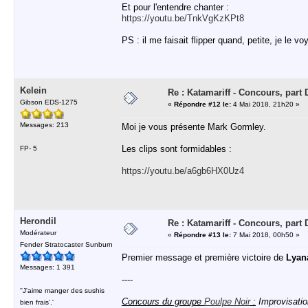
Et pour l'entendre chanter :
https://youtu.be/TnkVgKzKPt8
PS : il me faisait flipper quand, petite, je le voy
Kelein
Re : Katamariff - Concours, par
Gibson EDS-1275
«
Répondre #12 le:
4 Mai 2018, 21h20 »
Messages: 213
Moi je vous présente Mark Gormley.
Les clips sont formidables :
FP- 5
https://youtu.be/a6gb6HX0Uz4
Herondil
Re : Katamariff - Concours, par
Modérateur
«
Répondre #13 le:
7 Mai 2018, 00h50 »
Fender Stratocaster Sunburn
Premier message et première victoire de
Lyan
Messages: 1 391
----
''J'aime manger des sushis
Concours du groupe
Poulpe Noir
:
Improvisatio
bien frais'.'