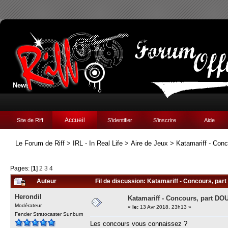
News:
Accueil
Site de Riff
S'identifier
S'inscrire
Aide
Le Forum de Riff
>
IRL - In Real Life
>
Aire de Jeux
>
Katamariff - Con
Pages: [
1
]
2
3
4
Auteur
Fil de discussion: Katamariff - Concours, par
Herondil
Katamariff - Concours, part DO
Modérateur
«
le:
13 Avr 2018, 23h13 »
Fender Stratocaster Sunburn
Les concours vous connaissez ?