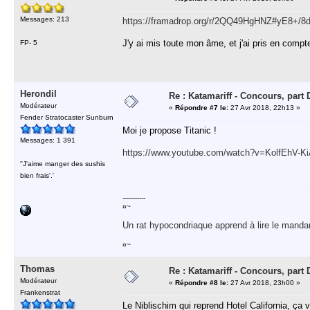
Messages: 213
https://framadrop.org/r/2QQ49HgHNZ#yE8+/
J'y ai mis toute mon âme, et j'ai pris en comp
FP- 5
Herondil
Re : Katamariff - Concours, par
Modérateur
«
Répondre #7 le:
27 Avr 2018, 22h13 »
Fender Stratocaster Sunburn
Moi je propose Titanic !
Messages: 1 391
https://www.youtube.com/watch?v=KolfEhV-K
''J'aime manger des sushis
bien frais'.'
-----------
¤~
Un rat hypocondriaque apprend à lire le manda
¤~
Thomas
Re : Katamariff - Concours, par
Modérateur
«
Répondre #8 le:
27 Avr 2018, 23h00 »
Frankenstrat
Le Niblischim qui reprend Hotel California, ça v