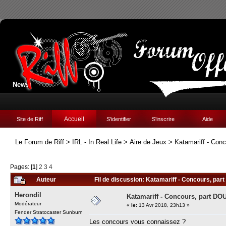
News:
Accueil
Site de Riff
S'identifier
S'inscrire
Aide
Le Forum de Riff
>
IRL - In Real Life
>
Aire de Jeux
>
Katamariff - Con
Pages: [
1
]
2
3
4
Auteur
Fil de discussion: Katamariff - Concours, par
Herondil
Katamariff - Concours, part DO
Modérateur
«
le:
13 Avr 2018, 23h13 »
Fender Stratocaster Sunburn
Les concours vous connaissez ?