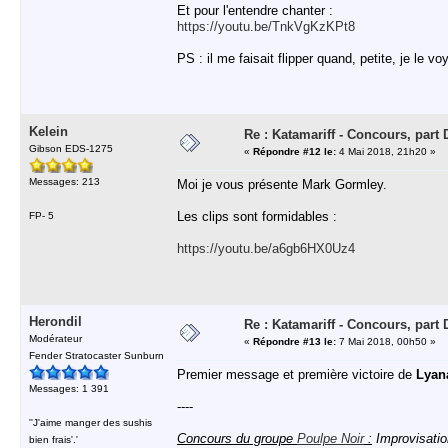
Et pour l'entendre chanter :
https://youtu.be/TnkVgKzKPt8
PS : il me faisait flipper quand, petite, je le voy
Kelein
Re : Katamariff - Concours, par
Gibson EDS-1275
«
Répondre #12 le:
4 Mai 2018, 21h20 »
Messages: 213
Moi je vous présente Mark Gormley.
Les clips sont formidables :
FP- 5
https://youtu.be/a6gb6HX0Uz4
Herondil
Re : Katamariff - Concours, par
Modérateur
«
Répondre #13 le:
7 Mai 2018, 00h50 »
Fender Stratocaster Sunburn
Premier message et première victoire de
Lyan
Messages: 1 391
----
''J'aime manger des sushis
Concours du groupe
Poulpe Noir
:
Improvisatio
bien frais'.'