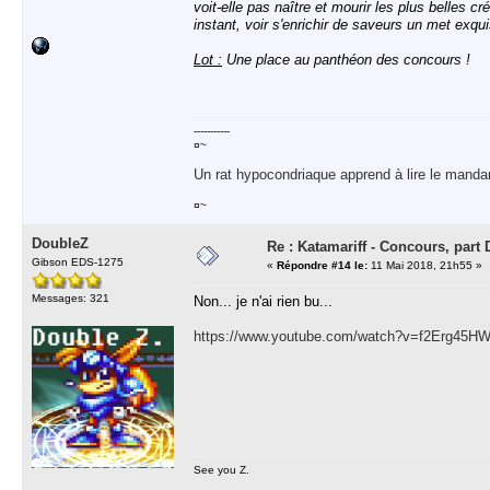
voit-elle pas naître et mourir les plus belles c
instant, voir s'enrichir de saveurs un met exqui
Lot :
Une place au panthéon des concours !
-----------
¤~
Un rat hypocondriaque apprend à lire le manda
¤~
DoubleZ
Re : Katamariff - Concours, par
Gibson EDS-1275
«
Répondre #14 le:
11 Mai 2018, 21h55 »
Messages: 321
Non... je n'ai rien bu...
https://www.youtube.com/watch?v=f2Erg45H
See you Z.