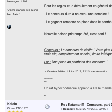
Messages: 1 391
Pour les règles et le déroulement en général d
''J'aime manger des sushis
- Le concours dure à nouveau une semaine !
bien frais'.'
- Le gagnant remporte sa place dans le panth
Nouvelle saison printemps-été, c'est parti !
----
Concours :
Le concours de Nolife ! Votre plus b
vraie vie, complètement asocial, limite infréqu
Lot :
Une place au panthéon des concours !
«
Dernière édition: 13 Avr 2018, 23h24 par Herondil
»
-----------
¤~
Un rat hypocondriaque apprend à lire le manda
¤~
Kelein
Re : Katamariff - Concours, par
Gibson EDS-1275
«
Répondre #1 le:
20 Avr 2018, 22h09 »