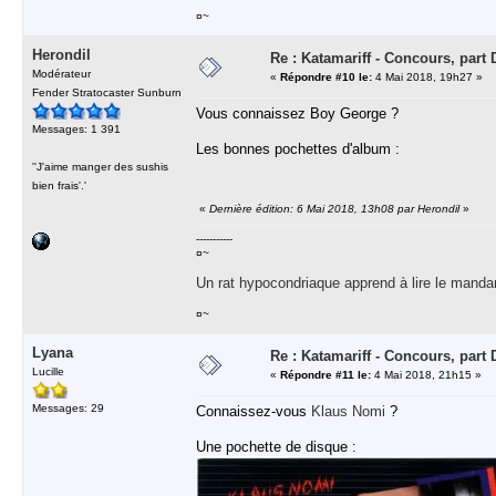
¤~
Herondil
Re : Katamariff - Concours, par
Modérateur
«
Répondre #10 le:
4 Mai 2018, 19h27 »
Fender Stratocaster Sunburn
Vous connaissez Boy George ?
Messages: 1 391
Les bonnes pochettes d'album :
''J'aime manger des sushis
bien frais'.'
«
Dernière édition: 6 Mai 2018, 13h08 par Herondil
»
-----------
¤~
Un rat hypocondriaque apprend à lire le manda
¤~
Lyana
Re : Katamariff - Concours, par
Lucille
«
Répondre #11 le:
4 Mai 2018, 21h15 »
Messages: 29
Connaissez-vous
Klaus Nomi
?
Une pochette de disque :