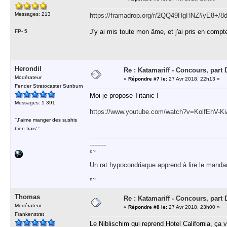
Messages: 213
https://framadrop.org/r/2QQ49HgHNZ#yE8+/
J'y ai mis toute mon âme, et j'ai pris en comp
FP- 5
Herondil
Re : Katamariff - Concours, par
Modérateur
«
Répondre #7 le:
27 Avr 2018, 22h13 »
Fender Stratocaster Sunburn
Moi je propose Titanic !
Messages: 1 391
https://www.youtube.com/watch?v=KolfEhV-K
''J'aime manger des sushis
bien frais'.'
-----------
¤~
Un rat hypocondriaque apprend à lire le manda
¤~
Thomas
Re : Katamariff - Concours, par
Modérateur
«
Répondre #8 le:
27 Avr 2018, 23h00 »
Frankenstrat
Le Niblischim qui reprend Hotel California, ça v