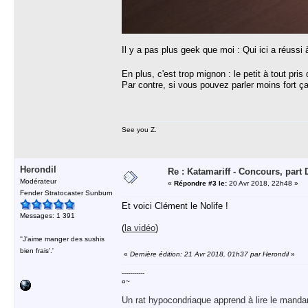
Il y a pas plus geek que moi : Qui ici a réussi
En plus, c'est trop mignon : le petit à tout pri
Par contre, si vous pouvez parler moins fort ça
See you Z.
Herondil
Re : Katamariff - Concours, par
Modérateur
«
Répondre #3 le:
20 Avr 2018, 22h48 »
Fender Stratocaster Sunburn
Et voici Clément le Nolife !
Messages: 1 391
(
la vidéo
)
''J'aime manger des sushis
bien frais'.'
«
Dernière édition: 21 Avr 2018, 01h37 par Herondil
»
-----------
¤~
Un rat hypocondriaque apprend à lire le manda