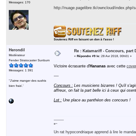
Messages: 170
http://nuage.pagelibre.tk/owncloud/index.ph
Soutenez Riff en faisant un don à l'asso !
Herondil
Re : Katamariff - Concours, par
Modérateur
«
Répondre #9 le:
28 Avr 2018, 00h01 »
Fender Stratocaster Sunburn
Victoire écrasante d'
Hananas
avec cette
cover
Messages: 1 391
----
''J'aime manger des sushis
Concours :
Les musiciens bizarres ! Qu'il s'ag
bien frais'.'
affreux, on fait la part belle ici à ceux qui ose
Lot :
Une place au panthéon des concours !
-----------
¤~
Un rat hypocondriaque apprend à lire le manda