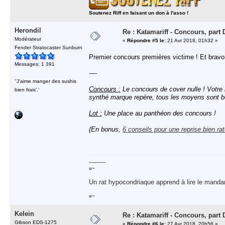
Soutenez Riff en faisant un don à l'asso !
Herondil
Re : Katamariff - Concours, par
Modérateur
«
Répondre #5 le:
21 Avr 2018, 01h32 »
Fender Stratocaster Sunburn
Premier concours premières victime ! Et brav
Messages: 1 391
----
''J'aime manger des sushis
Concours :
Le concours de cover nulle ! Votre 
bien frais'.'
synthé marque repère, tous les moyens sont bon
Lot :
Une place au panthéon des concours !
(En bonus,
6 conseils pour une reprise bien ra
-----------
¤~
Un rat hypocondriaque apprend à lire le manda
¤~
Kelein
Re : Katamariff - Concours, par
Gibson EDS-1275
«
Répondre #6 le:
27 Avr 2018, 20h56 »