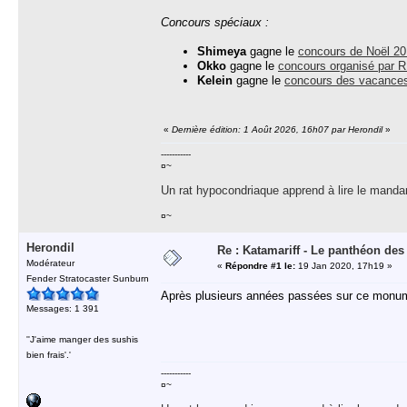
Concours spéciaux :
Shimeya
gagne le
concours de Noël 2
Okko
gagne le
concours organisé par 
Kelein
gagne le
concours des vacance
«
Dernière édition: 1 Août 2026, 16h07 par Herondil
»
-----------
¤~
Un rat hypocondriaque apprend à lire le manda
¤~
Herondil
Re : Katamariff - Le panthéon de
Modérateur
«
Répondre #1 le:
19 Jan 2020, 17h19 »
Fender Stratocaster Sunburn
Après plusieurs années passées sur ce monu
Messages: 1 391
''J'aime manger des sushis
bien frais'.'
-----------
¤~