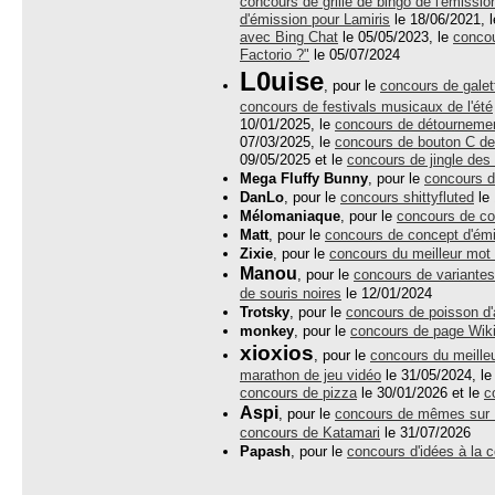
concours de grille de bingo de l'émissio
d'émission pour Lamiris
le 18/06/2021, 
avec Bing Chat
le 05/05/2023, le
conco
Factorio ?"
le 05/07/2024
L0uise
, pour le
concours de galet
concours de festivals musicaux de l'été
10/01/2025, le
concours de détourneme
07/03/2025, le
concours de bouton C de
09/05/2025 et le
concours de jingle des
Mega Fluffy Bunny
, pour le
concours d
DanLo
, pour le
concours shittyfluted
le 
Mélomaniaque
, pour le
concours de co
Matt
, pour le
concours de concept d'ém
Zixie
, pour le
concours du meilleur mot
Manou
, pour le
concours de variante
de souris noires
le 12/01/2024
Trotsky
, pour le
concours de poisson d'
monkey
, pour le
concours de page Wikip
xioxios
, pour le
concours du meille
marathon de jeu vidéo
le 31/05/2024, l
concours de pizza
le 30/01/2026 et le
c
Aspi
, pour le
concours de mêmes sur 
concours de Katamari
le 31/07/2026
Papash
, pour le
concours d'idées à la c