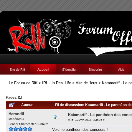
News:
Accueil
Site de Riff
S'identifier
S'inscrire
Aide
Le Forum de Riff
>
IRL - In Real Life
>
Aire de Jeux
>
Katamariff - Le 
Pages: [
1
]
Auteur
Fil de discussion: Katamariff - Le panthéon d
Herondil
Katamariff - Le panthéon des conc
Modérateur
«
le:
13 Avr 2018, 23h05 »
Fender Stratocaster Sunburn
Voici le panthéon des concours !