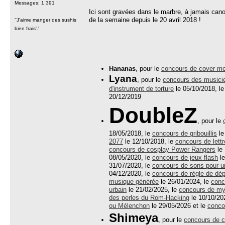
Messages: 1 391
Ici sont gravées dans le marbre, à jamais cano
de la semaine depuis le 20 avril 2018 !
''J'aime manger des sushis
bien frais'.'
Hananas
, pour le
concours de cover m
Lyana
, pour le
concours des musicie
d'instrument de torture
le 05/10/2018, l
20/12/2019
DoubleZ
, pour le
18/05/2018, le
concours de gribouillis
le
2077
le 12/10/2018, le
concours de lett
concours de cosplay Power Rangers
le 
08/05/2020, le
concours de jeux flash
le
31/07/2020, le
concours de sons pour u
04/12/2020, le
concours de règle de dé
musique générée
le 26/01/2024, le
conc
urbain
le 21/02/2025, le
concours de mys
des perles du Rom-Hacking
le 10/10/20
ou Mélenchon
le 29/05/2026 et le
conco
Shimeya
, pour le
concours de c