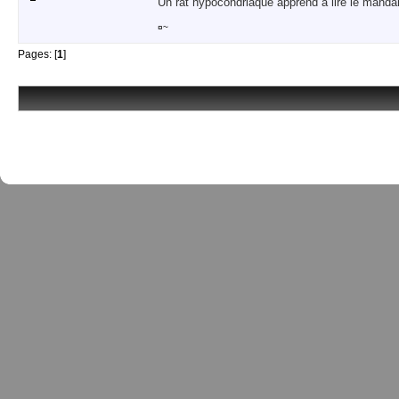
Un rat hypocondriaque apprend à lire le manda
¤~
Pages: [
1
]