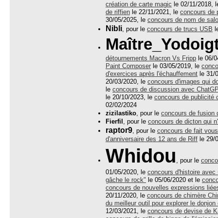
création de carte magic
le 02/11/2018, 
de riffien
le 22/11/2021, le
concours de p
30/05/2025, le
concours de nom de salo
Nibli
, pour le
concours de trucs USB
l
Maître_Yodoig
détournements Macron Vs Fripp
le 06/0
Paint Composer
le 03/05/2019, le
conco
d'exercices après l'échauffement
le 31/
20/03/2020, le
concours d'images qui d
le
concours de discussion avec ChatG
le 20/10/2023, le
concours de publicité
02/02/2024
zizilastiko
, pour le
concours de fusion 
Fierfil
, pour le
concours de dicton qui n
raptor9
, pour le
concours de fait vou
d'anniversaire des 12 ans de Riff
le 29/
Whidou
, pour le
conco
01/05/2020, le
concours d'histoire avec
gâche le rock"
le 05/06/2020 et le
conco
concours de nouvelles expressions liée
20/11/2020, le
concours de chimère Chi
du meilleur outil pour explorer le donjon
12/03/2021, le
concours de devise de K