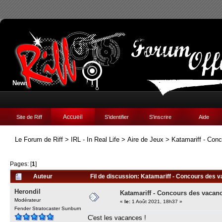
News:
Accueil
Site de Riff
S'identifier
S'inscrire
Aide
Le Forum de Riff
>
IRL - In Real Life
>
Aire de Jeux
>
Katamariff - Con
Pages: [
1
]
Auteur
Fil de discussion: Katamariff - Concours des 
Herondil
Katamariff - Concours des vacan
Modérateur
«
le:
1 Août 2021, 18h37 »
Fender Stratocaster Sunburn
C'est les vacances !