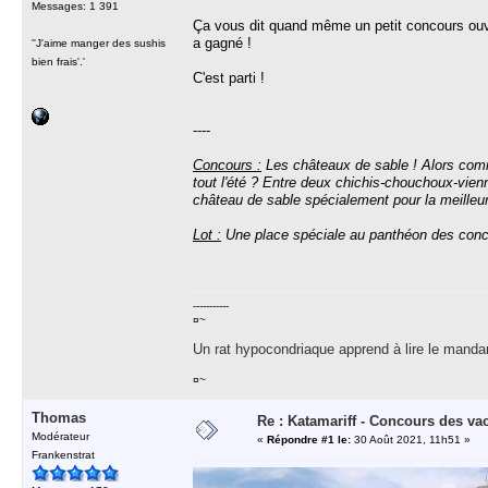
Messages: 1 391
Ça vous dit quand même un petit concours ouver
a gagné !
''J'aime manger des sushis
bien frais'.'
C'est parti !
----
Concours :
Les châteaux de sable ! Alors comme 
tout l'été ? Entre deux chichis-chouchoux-vienn
château de sable spécialement pour la meille
Lot :
Une place spéciale au panthéon des conc
-----------
¤~
Un rat hypocondriaque apprend à lire le manda
¤~
Thomas
Re : Katamariff - Concours des va
Modérateur
«
Répondre #1 le:
30 Août 2021, 11h51 »
Frankenstrat