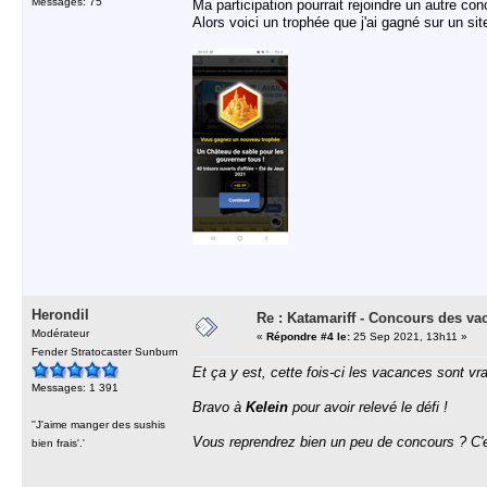
Messages: 75
Ma participation pourrait rejoindre un autre co
Alors voici un trophée que j'ai gagné sur un si
Herondil
Re : Katamariff - Concours des va
Modérateur
«
Répondre #4 le:
25 Sep 2021, 13h11 »
Fender Stratocaster Sunburn
Et ça y est, cette fois-ci les vacances sont vra
Messages: 1 391
Bravo à
Kelein
pour avoir relevé le défi !
''J'aime manger des sushis
Vous reprendrez bien un peu de concours ? C'es
bien frais'.'