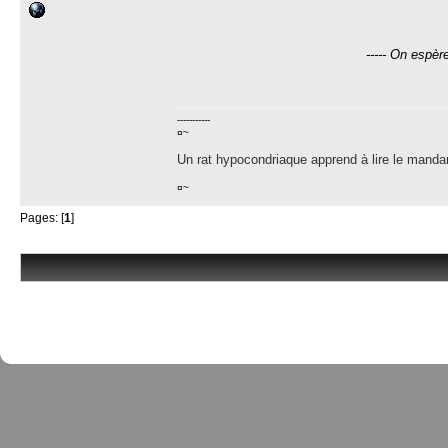
----- On espè
-----------
¤~
Un rat hypocondriaque apprend à lire le manda
¤~
Pages: [
1
]