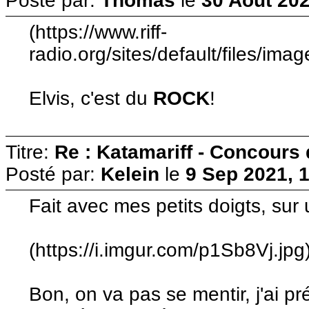
Posté par:
Thomas
le
30 Août 202
(https://www.riff-
radio.org/sites/default/files/ima
Elvis, c'est du
ROCK
!
Titre:
Re : Katamariff - Concours
Posté par:
Kelein
le
9 Sep 2021, 
Fait avec mes petits doigts, sur 
(https://i.imgur.com/p1Sb8Vj.jpg
Bon, on va pas se mentir, j'ai p