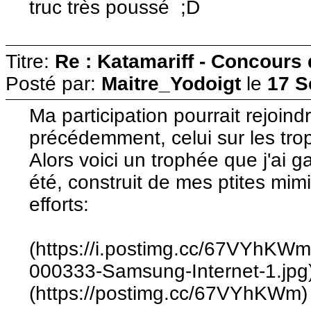
truc très poussé ;D
Titre:
Re : Katamariff - Concours
Posté par:
Maitre_Yodoigt
le
17 S
Ma participation pourrait rejoind
précédemment, celui sur les tro
Alors voici un trophée que j'ai g
été, construit de mes ptites mim
efforts:
(https://i.postimg.cc/67VYhKW
000333-Samsung-Internet-1.jpg
(https://postimg.cc/67VYhKWm)