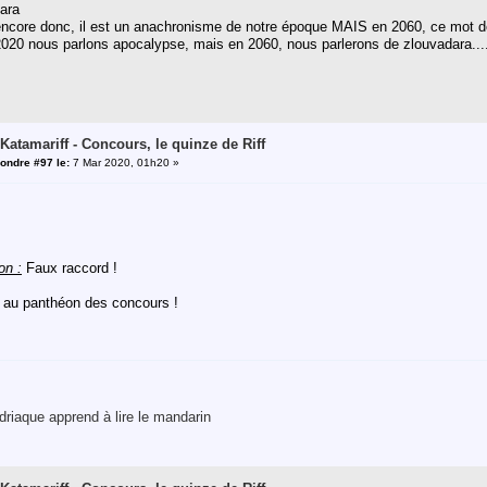
ara
 encore donc, il est un anachronisme de notre époque MAIS en 2060, ce mot déf
2020 nous parlons apocalypse, mais en 2060, nous parlerons de zlouvadara...
 Katamariff - Concours, le quinze de Riff
ondre #97 le:
7 Mar 2020, 01h20 »
on :
Faux raccord !
 au panthéon des concours !
riaque apprend à lire le mandarin