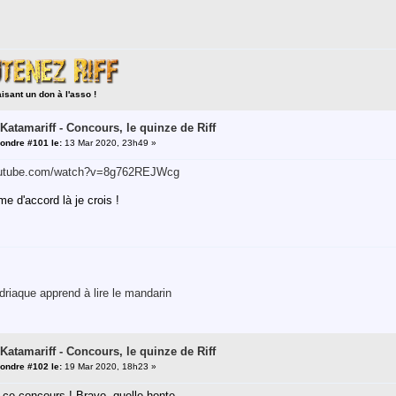
aisant un don à l'asso !
 Katamariff - Concours, le quinze de Riff
ondre #101 le:
13 Mar 2020, 23h49 »
outube.com/watch?v=8g762REJWcg
me d'accord là je crois !
riaque apprend à lire le mandarin
 Katamariff - Concours, le quinze de Riff
ondre #102 le:
19 Mar 2020, 18h23 »
ce concours ! Bravo, quelle honte ...