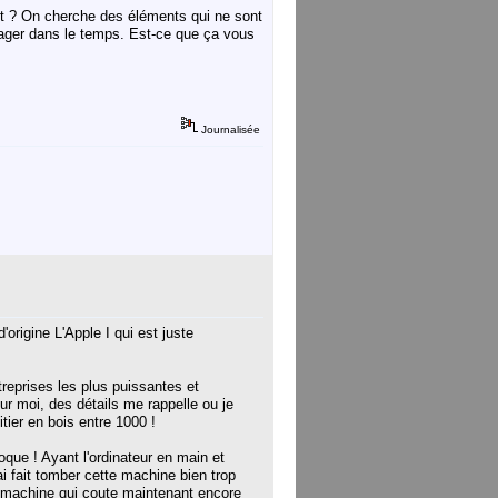
 ? On cherche des éléments qui ne sont
yager dans le temps. Est-ce que ça vous
Journalisée
origine L'Apple I qui est juste
treprises les plus puissantes et
r moi, des détails me rappelle ou je
tier en bois entre 1000 !
oque ! Ayant l'ordinateur en main et
ai fait tomber cette machine bien trop
te machine qui coute maintenant encore