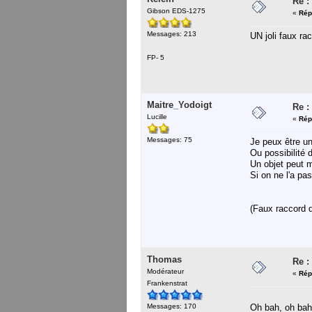
Re :
Gibson EDS-1275
«
Rép
Messages: 213
UN joli faux ra
FP- 5
Maitre_Yodoigt
Re :
Lucille
«
Rép
Messages: 75
Je peux être un
Ou possibilité 
Un objet peut m
Si on ne l'a pas
(Faux raccord d
Thomas
Re :
Modérateur
«
Rép
Frankenstrat
Messages: 170
Oh bah, oh bah