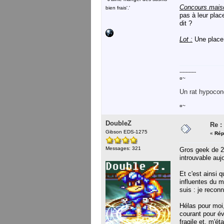
Concours mais
bien frais'.'
pas à leur plac
dit ?
Lot :
Une place
-----------
¤~
Un rat hypocond
¤~
DoubleZ
Re :
Gibson EDS-1275
«
Rép
Messages: 321
Gros geek de 20
introuvable aujo
Et c'est ainsi 
influentes du 
suis : je recon
Hélas pour moi,
courant pour év
fragile et, m'é