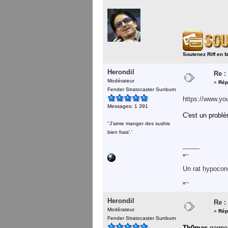
Soutenez Riff en f
Herondil
Re :
Modérateur
«
Rép
Fender Stratocaster Sunburn
https://www.y
Messages: 1 391
C'est un problè
''J'aime manger des sushis
bien frais'.'
-----------
¤~
Un rat hypocond
¤~
Herondil
Re :
Modérateur
«
Rép
Fender Stratocaster Sunburn
Th0mas
gagne 