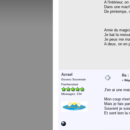
A l'intérieur, on
Dans une machi
De printemps, o
Amie du magici
Je bat la mesu
Je peux me man
A deux, on en p
Azrael
Re :
Gourou Souverain
«
Rép
Frankenstrat
J'en ai une mai
Messages: 154
Mon coup n'est 
Mais je fais par
Souvent je sui
Et sent bon la