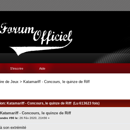
S'inscrire
Aide
ire de Jeux
>
Katamariff - Concours, le quinze de Riff
ion: Katamariff - Concours, le quinze de Riff (Lu 613623 fois)
 Katamariff - Concours, le quinze de Riff
ondre #90 le:
26 Fév 2020, 21h56 »
 à son extrémité