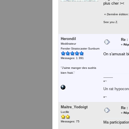
plus cher ><
«
Dernière éditio
See you Z.
Herondil
Re :
Modérateur
«
Rép
Fender Stratocaster Sunburn
On s'amusait bi
Messages: 1 391
''J'aime manger des sushis
bien frais'.'
-----------
¤~
Un rat hypocond
¤~
Maitre_Yodoigt
Re :
Lucille
«
Rép
Messages: 75
Ma participatio