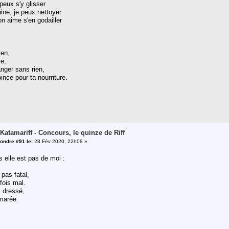
 peux s'y glisser
ne, je peux nettoyer
n aime s'en godailler
en,
re,
ger sans rien,
ince pour ta nourriture.
 Katamariff - Concours, le quinze de Riff
ondre #91 le:
28 Fév 2020, 22h08 »
s elle est pas de moi :
pas fatal,
fois mal.
s dressé,
 marée.