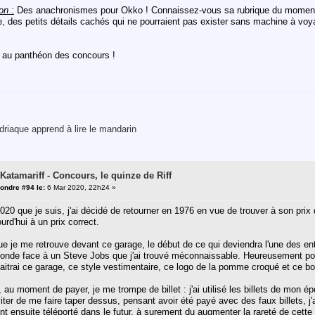
on :
Des anachronismes pour Okko ! Connaissez-vous sa rubrique du moment
e, des petits détails cachés qui ne pourraient pas exister sans machine à vo
 au panthéon des concours !
riaque apprend à lire le mandarin
 Katamariff - Concours, le quinze de Riff
ondre #94 le:
6 Mar 2020, 22h24 »
20 que je suis, j'ai décidé de retourner en 1976 en vue de trouver à son prix d'
urd'hui à un prix correct.
que je me retrouve devant ce garage, le début de ce qui deviendra l'une des en
monde face à un Steve Jobs que j'ai trouvé méconnaissable. Heureusement pou
naitrai ce garage, ce style vestimentaire, ce logo de la pomme croqué et ce boi
 au moment de payer, je me trompe de billet : j'ai utilisé les billets de mon ép
iter de me faire taper dessus, pensant avoir été payé avec des faux billets, j'
tant ensuite téléporté dans le futur, à surement du augmenter la rareté de cet