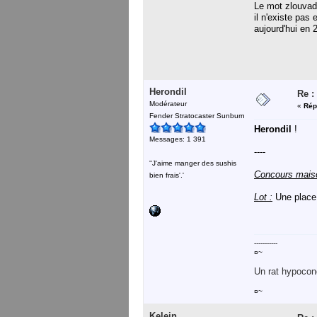
Le mot zlouvad
il n'existe pas
aujourd'hui en 
Herondil
Re :
Modérateur
«
Rép
Fender Stratocaster Sunburn
Herondil
!
Messages: 1 391
----
''J'aime manger des sushis
Concours mais
bien frais'.'
Lot :
Une place
-----------
¤~
Un rat hypocond
¤~
Kelein