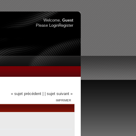
Welcome,
Guest
Please
Login
Register
« sujet précédent |
| sujet suivant »
IMPRIMER