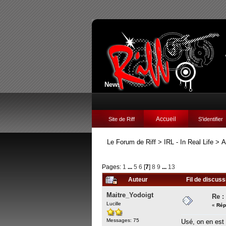
News:
Accueil
Site de Riff
S'identifier
Le Forum de Riff
>
IRL - In Real Life
>
A
Pages:
1
...
5
6
[
7
]
8
9
...
13
Auteur
Fil de discuss
Maitre_Yodoigt
Re :
Lucille
«
Rép
Messages: 75
Usé, on en est