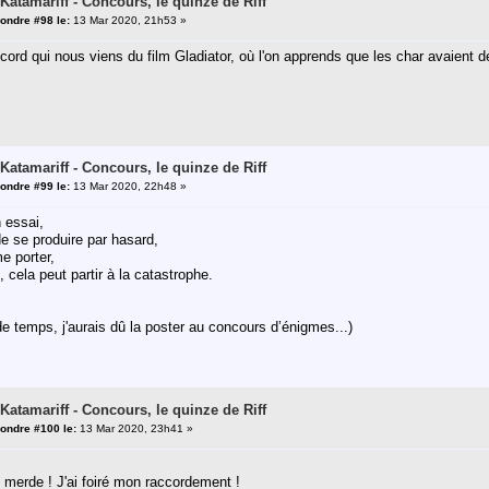
 Katamariff - Concours, le quinze de Riff
ondre #98 le:
13 Mar 2020, 21h53 »
ccord qui nous viens du film Gladiator, où l'on apprends que les char avaient 
 Katamariff - Concours, le quinze de Riff
ondre #99 le:
13 Mar 2020, 22h48 »
 essai,
de se produire par hasard,
e porter,
, cela peut partir à la catastrophe.
e temps, j'aurais dû la poster au concours d’énigmes...)
 Katamariff - Concours, le quinze de Riff
ondre #100 le:
13 Mar 2020, 23h41 »
 merde ! J'ai foiré mon raccordement !