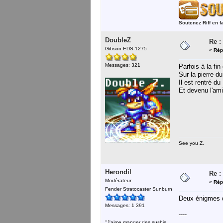
Soutenez Riff en f
DoubleZ
Re :
Gibson EDS-1275
«
Rép
Messages: 321
Parfois à la fi
Sur la pierre du
Il est rentré d
Et devenu l'am
See you Z.
Herondil
Re :
Modérateur
«
Rép
Fender Stratocaster Sunburn
Deux énigmes d
Messages: 1 391
----
''J'aime manger des sushis