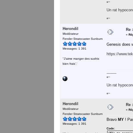
¤~
Un rat hypocond
¤~
Herondil
Re :
Modérateur
«
Ré
Fender Stratocaster Sunburn
Genesis does w
Messages: 1 391
https://www.te
''J'aime manger des sushis
bien frais'.'
-----------
¤~
Un rat hypocond
¤~
Herondil
Re :
Modérateur
«
Ré
Fender Stratocaster Sunburn
Bravo
MY
! Pas
Messages: 1 391
Code: