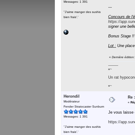
Messages: 1 391
---
''J'aime manger des sushis
Concours de l'é
bien frais'.'
https://app.sun
signer une belle
Bonus Stage !!
Lot :
Une place
«
Dernière édition
-----------
¤~
Un rat hypocond
¤~
Herondil
Re :
Modérateur
«
Ré
Fender Stratocaster Sunburn
Je vous laisse d
Messages: 1 391
https://app.su
''J'aime manger des sushis
bien frais'.'