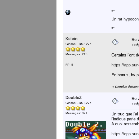
-----------
¤~
Un rat hypocond
¤~
Kelein
Re :
Gibson EDS-1275
«
Ré
Messages: 213
Certains l'ont 
https://app.su
FP- 5
En bonus, by 
«
Dernière édition
DoubleZ
Re :
Gibson EDS-1275
«
Ré
Messages: 321
Un truc que j'
l'indique parle
A quoi ressembl
https://app.su