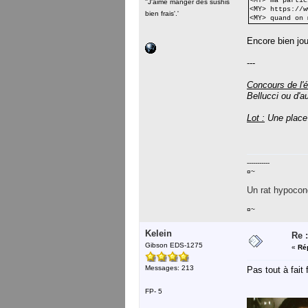
<MY> ma partic
''J'aime manger des sushis
<MY> https://w
bien frais'.'
<MY> quand on 
Encore bien jou
---
Concours de l'é
Bellucci ou d'a
Lot :
Une place
-----------
¤~
Un rat hypocond
¤~
Kelein
Re :
Gibson EDS-1275
«
Ré
Messages: 213
Pas tout à fait
FP- 5