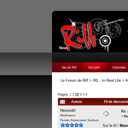
News:
Accueil
Site de Riff
S'identifier
Le Forum de Riff
>
IRL - In Real Life
>
A
Pages:
1
2
[
3
]
4
5
6
Auteur
Fil de discussi
Herondil
Re :
Modérateur
«
Ré
Fender Stratocaster Sunburn
Sur le fil !
Man