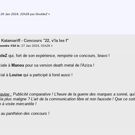
n: 26 Jan 2024, 22h28 par DoubleZ
»
 Katamariff - Concours "22, v'la les f"
pondre #34 le:
27 Jan 2024, 01h28 »
bleZ
qui, fort de son expérience, remporte ce concours, bravo !
iale à
Manou
pour sa version death metal de l'Aziza !
ial à
Louise
qui a participé à fond aussi !
quipe :
Publicité comparative ! L'heure de la guerre des marques a sonné, qui f
la plus maligne ? L'art de la communication libre et non faussée ! Que ce soit
 à visée mercantile !
 au panthéon des concours !