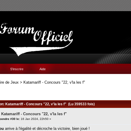
S'inscrire
Aide
ire de Jeux
>
Katamariff - Concours "22, v'la les f"
on: Katamariff - Concours "22, v'la les f" (Lu 359533 fois)
 Katamariff - Concours "22, v'la les f"
pondre #30 le:
16 Jan 2024, 22h50 »
ou
arrive à l'égalité et décroche la victoire, bien joué !