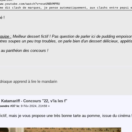
ipation:
ww.youtube.com/watch?v=eseUNBVMPRU
me dit clash de marques, je pense automatiquement, aux clashs entre pepsi 
é !
quipe :
Meilleur dessert fictif ! Pas question de parler ici de pudding empois
utres soupes un peu trop troubles, on parle bien d'un dessert délicieux, appéti
 au panthéon des concours !
riaque apprend à lire le mandarin
 Katamariff - Concours "22, v'la les f"
pondre #37 le:
9 Fév 2024, 21h58 »
 fictif, mais je vous propose une très bonne tarte au pomme, issue du cinéma 