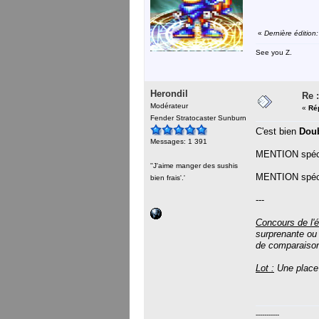
«
Dernière éditio
See you Z.
Herondil
Re :
Modérateur
«
Ré
Fender Stratocaster Sunburn
C'est bien
Dou
Messages: 1 391
MENTION spéc
''J'aime manger des sushis
MENTION spéc
bien frais'.'
---
Concours de l'é
surprenante ou 
de comparaison
Lot :
Une place
-----------