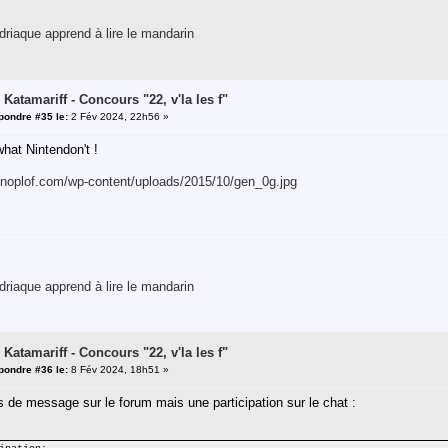
riaque apprend à lire le mandarin
 Katamariff - Concours "22, v'la les f"
pondre #35 le:
2 Fév 2024, 22h56 »
hat Nintendon't !
knoplof.com/wp-content/uploads/2015/10/gen_0g.jpg
riaque apprend à lire le mandarin
 Katamariff - Concours "22, v'la les f"
pondre #36 le:
8 Fév 2024, 18h51 »
 de message sur le forum mais une participation sur le chat :