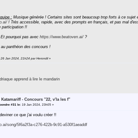
quipe :
Musique générée ! Certains sites sont beaucoup trop forts à ce suj
o.ai/
! Très accessible, rapide, avec des prompts en français, et pas mal d'essai
 participation !!
 Et pourquoi pas avec
https://www.beatoven.ai/
?
 au panthéon des concours !
: 26 Jan 2024, 21h24 par Herondil
»
riaque apprend à lire le mandarin
 Katamariff - Concours "22, v'la les f"
pondre #31 le:
19 Jan 2024, 23h05 »
eviner ce que j'ai voulu créer !!
no.ai/song/5f6a2f3a-c276-422b-9c91-a530f1aeaddf