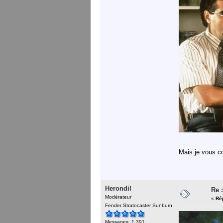
Mais je vous co
Herondil
Re :
Modérateur
«
Ré
Fender Stratocaster Sunburn
Messages: 1 391