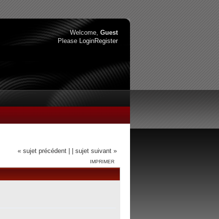
Welcome,
Guest
Please
Login
Register
« sujet précédent |
| sujet suivant »
IMPRIMER