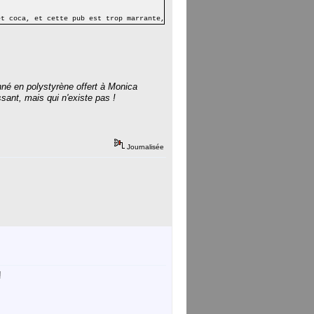
et coca, et cette pub est trop marrante, surtout quand on kiffe le parrain 
onné en polystyrène offert à Monica
ssant, mais qui n'existe pas !
Journalisée
!