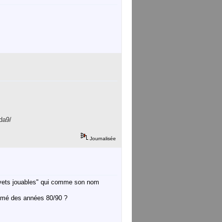
da9/
Journalisée
navets jouables" qui comme son nom
animé des années 80/90 ?