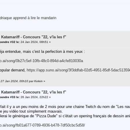
riaque apprend à lire le mandarin
 Katamariff - Concours "22, v'la les f"
pondre #32 le:
24 Jan 2024, 08h51 »
déja entendue, mais c'est la perfection à mes yeux :
no.ai/song/0b27c5ef-10fb-48c0-894d-a4cfe810030a
popular demand,
https://app.suno.ai/song/3f3ddfab-02d5-4951-85df-5dac51359
: 27 Jan 2024, 00h10 par Kelein
»
 Katamariff - Concours "22, v'la les f"
pondre #33 le:
26 Jan 2024, 22h22 »
ai fait il y a un peu moins de 2 mois pour une chaine Twitch du nom de "Les 
 de jeu vidéo tout simplement mauvais.
erai le générique de "Pizza Dude" si c'était un opening français de dessin 
no.ai/song/fb01a677-0789-4936-b478-7df50cbc5d58/