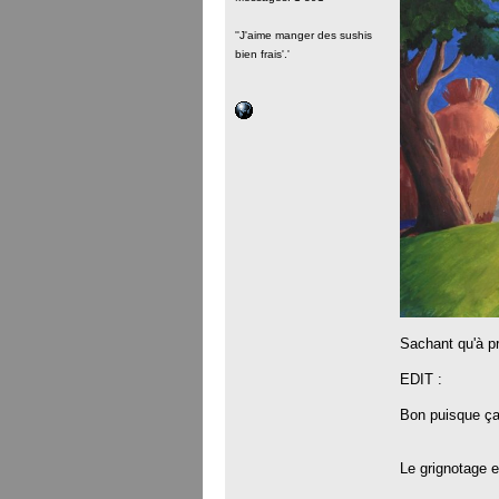
''J'aime manger des sushis
bien frais'.'
Sachant qu'à pr
EDIT :
Bon puisque ça
Le grignotage e