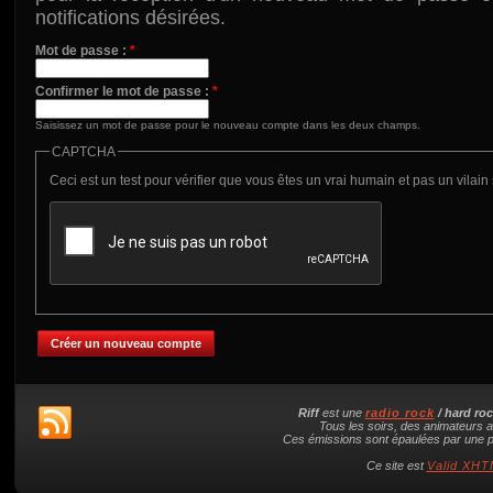
notifications désirées.
Mot de passe :
*
Confirmer le mot de passe :
*
Saisissez un mot de passe pour le nouveau compte dans les deux champs.
CAPTCHA
Ceci est un test pour vérifier que vous êtes un vrai humain et pas un vilai
Riff
est une
radio rock
/ hard ro
Tous les soirs, des animateurs a
Ces émissions sont épaulées par une pl
Ce site est
Valid XHTM