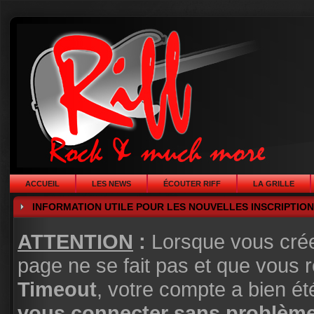
ACCUEIL
LES NEWS
ÉCOUTER RIFF
LA GRILLE
INFORMATION UTILE POUR LES NOUVELLES INSCRIPTIO
ATTENTION
:
Lorsque vous crée
page ne se fait pas et que vou
Timeout
, votre compte a bien 
vous connecter sans problèm