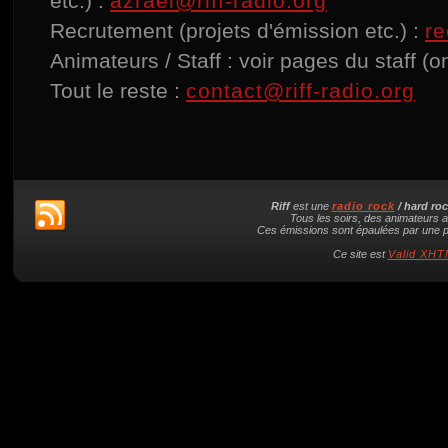
etc.) :
azrael@riff-radio.org
Recrutement (projets d'émission etc.) :
re
Animateurs / Staff : voir pages du staff (o
Tout le reste :
contact@riff-radio.org
Riff
est une
radio rock
/ hard ro
Tous les soirs, des animateurs a
Ces émissions sont épaulées par une pl
Ce site est
Valid XHTM