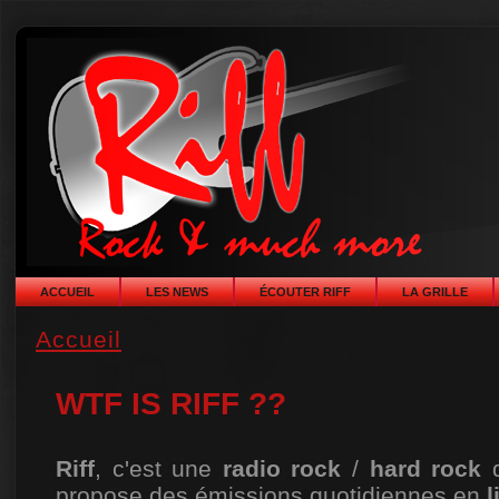
ACCUEIL
LES NEWS
ÉCOUTER RIFF
LA GRILLE
Accueil
WTF IS RIFF ??
Riff
, c'est une
radio rock
/
hard rock
q
propose des émissions quotidiennes en
l