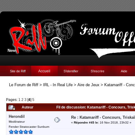
News:
Accueil
Site de Riff
S'identifier
S'inscrire
Aide
Le Forum de Riff
>
IRL - In Real Life
>
Aire de Jeux
>
Katamariff - Con
Pages:
1
2
3
[
4
]
5
Auteur
Fil de discussion: Katamariff - Concours, Tri
Herondil
Re : Katamariff - Concours, Trisk
Modérateur
«
Répondre #45 le:
16 Nov 2018, 23h32 »
Fender Stratocaster Sunburn