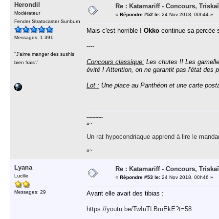
Herondil
Re : Katamariff - Concours, Trisk
Modérateur
«
Répondre #52 le:
24 Nov 2018, 00h44 »
Fender Stratocaster Sunburn
Mais c'est horrible !
Okko
continue sa percée su
Messages: 1 391
----
''J'aime manger des sushis
Concours classique:
Les chutes !! Les gamelles
bien frais'.'
évité ! Attention, on ne garantit pas l'état des
Lot :
Une place au Panthéon et une carte posta
-----------
¤~
Un rat hypocondriaque apprend à lire le manda
¤~
Lyana
Re : Katamariff - Concours, Trisk
Lucille
«
Répondre #53 le:
24 Nov 2018, 00h46 »
Messages: 29
Avant elle avait des tibias :
https://youtu.be/TwIuTLBmEkE?t=58