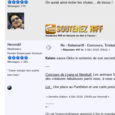
On aurait aimé éviter les chutes... de tissus !
Messages: 170
Soutenez Riff en faisant un don à l'asso !
Herondil
Re : Katamariff - Concours, Trisk
Modérateur
«
Répondre #57 le:
4 Déc 2018, 00h11 »
Fender Stratocaster Sunburn
Kelein
sauve Okko in extremis de son second e
Messages: 1 391
----
''J'aime manger des sushis
Concours de Lyana et Nerghull:
Les animaux fan
bien frais'.'
des créatures fabuleuses parmi nous, à vous de
Lot :
Une place au Panthéon et une carte posta
«
Dernière édition: 4 Déc 2018, 23h56 par Herondil
»
-----------
¤~
Un rat hypocondriaque apprend à lire le manda