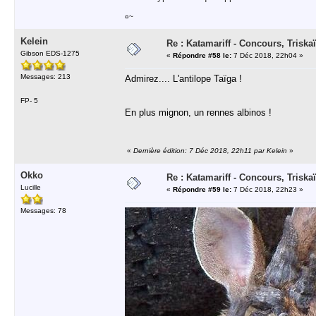
¤~
Kelein
Re : Katamariff - Concours, Trisk
Gibson EDS-1275
«
Répondre #58 le:
7 Déc 2018, 22h04 »
Messages: 213
Admirez.... L'antilope Taïga !
FP- 5
En plus mignon, un rennes albinos !
«
Dernière édition: 7 Déc 2018, 22h11 par Kelein
»
Okko
Re : Katamariff - Concours, Trisk
Lucille
«
Répondre #59 le:
7 Déc 2018, 22h23 »
Messages: 78