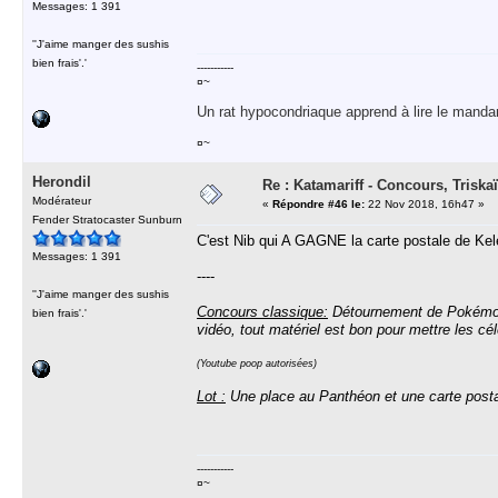
Messages: 1 391
''J'aime manger des sushis
bien frais'.'
-----------
¤~
Un rat hypocondriaque apprend à lire le manda
¤~
Herondil
Re : Katamariff - Concours, Trisk
Modérateur
«
Répondre #46 le:
22 Nov 2018, 16h47 »
Fender Stratocaster Sunburn
C'est Nib qui A GAGNE la carte postale de Kele
Messages: 1 391
----
''J'aime manger des sushis
Concours classique:
Détournement de Pokémon !
bien frais'.'
vidéo, tout matériel est bon pour mettre les c
(Youtube poop autorisées)
Lot :
Une place au Panthéon et une carte posta
-----------
¤~