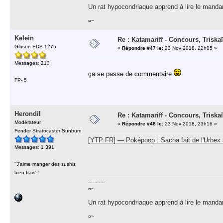
Un rat hypocondriaque apprend à lire le manda
¤~
Kelein
Re : Katamariff - Concours, Trisk
Gibson EDS-1275
«
Répondre #47 le:
23 Nov 2018, 22h05 »
Messages: 213
ça se passe de commentaire
FP- 5
Herondil
Re : Katamariff - Concours, Trisk
Modérateur
«
Répondre #48 le:
23 Nov 2018, 23h16 »
Fender Stratocaster Sunburn
[YTP FR] — Poképoop : Sacha fait de l'Urbex 
Messages: 1 391
''J'aime manger des sushis
bien frais'.'
-----------
¤~
Un rat hypocondriaque apprend à lire le manda
¤~