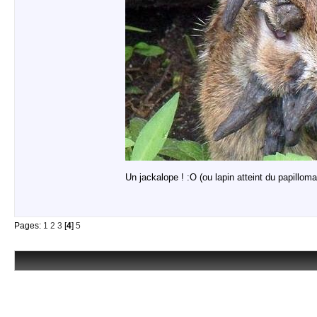
Un jackalope ! :O (ou lapin atteint du papillom
Pages:
1
2
3
[
4
]
5