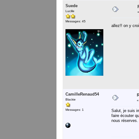
Suede
Lucille
Messages: 45
allez!! on y cro
CamilleRenaud54
R
Blackie
Messages: 1
Salut, je suis 
faire écouter 
nous réserves. 