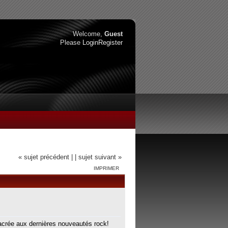
Welcome,
Guest
Please
Login
Register
« sujet précédent |
| sujet suivant »
IMPRIMER
sacrée aux dernières nouveautés rock!