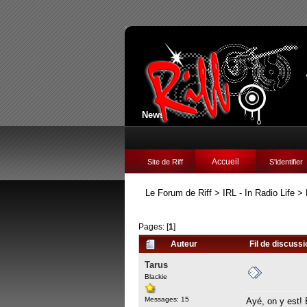
News:
Accueil
Site de Riff
S'identifier
Le Forum de Riff
>
IRL - In Radio Life
>
Pages: [
1
]
Auteur
Fil de discuss
Tarus
Blackie
Messages: 15
Ayé, on y est! 