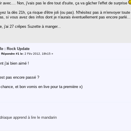
 avec.... Non, j'vais pas le dire tout d'suite, ça va gâcher l'effet de surprise
yez la dès 21h, ça risque d'être joli (ou pas). N'hésitez pas à m'envoyer tout
s, si vous avez des infos dont je n'aurais éventuellement pas encore parlé... 
se, j'ai 27 crêpes Suzette à manger...
Re : Rock Update
«
Répondre #1 le:
2 Fév 2012, 18h15 »
t j'ai bien aimé !
est pas encore passé ?
chance, et bon vomis en live pour ta première x)
riaque apprend à lire le mandarin