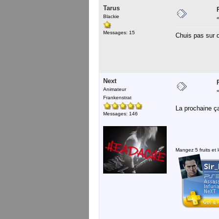
Tarus
Blackie
Messages: 15
Chuis pas sur 
Next
Animateur
Frankenstrat
La prochaine ç
Messages: 146
Mangez 5 fruits et l