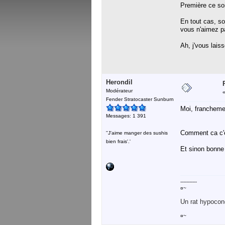
Première ce soir
En tout cas, so
vous n'aimez pa
Ah, j'vous lais
Herondil
Modérateur
Fender Stratocaster Sunburn
Moi, franchemen
Messages: 1 391
Comment ca c'
''J'aime manger des sushis
bien frais'.'
Et sinon bonne 
-----------
¤~
Un rat hypocond
¤~