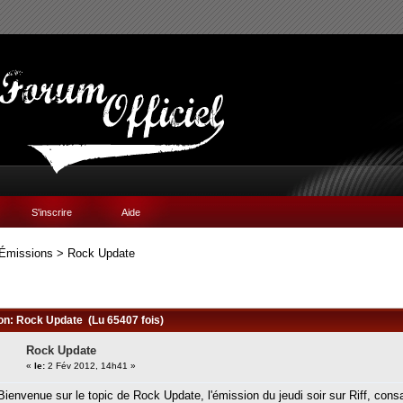
S'inscrire
Aide
Émissions
>
Rock Update
ion: Rock Update (Lu 65407 fois)
Rock Update
«
le:
2 Fév 2012, 14h41 »
Bienvenue sur le topic de Rock Update, l'émission du jeudi soir sur Riff, con