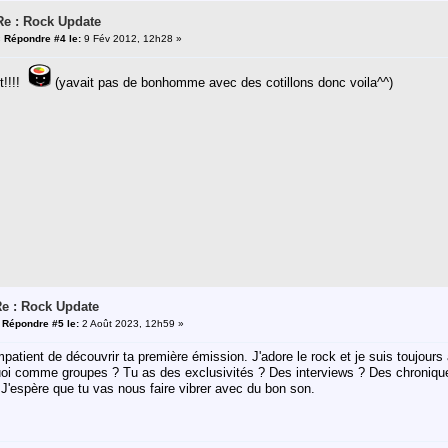
Re : Rock Update
«
Répondre #4 le:
9 Fév 2012, 12h28 »
it!!!!
(yavait pas de bonhomme avec des cotillons donc voila^^)
e : Rock Update
«
Répondre #5 le:
2 Août 2023, 12h59 »
impatient de découvrir ta première émission. J'adore le rock et je suis toujour
quoi comme groupes ? Tu as des exclusivités ? Des interviews ? Des chronique
J'espère que tu vas nous faire vibrer avec du bon son.