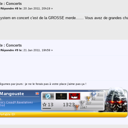
e : Concerts
«
Répondre #8 le:
20 Jan 2011, 20h19 »
stem en concert c'est de la GROSSE merde....... Vous avez de grandes chan
e : Concerts
«
Répondre #9 le:
21 Jan 2011, 19h59 »
égumes par jours : je ne le ferais pas à votre place j'aime pas ça !