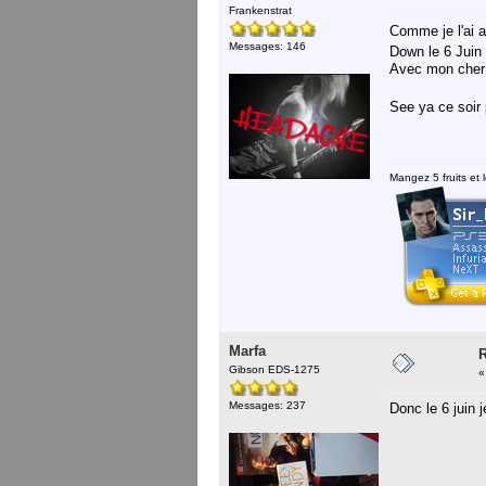
Frankenstrat
Comme je l'ai a
Messages: 146
Down le 6 Juin
Avec mon cher 
See ya ce soir
Mangez 5 fruits et l
Marfa
R
Gibson EDS-1275
Messages: 237
Donc le 6 juin 