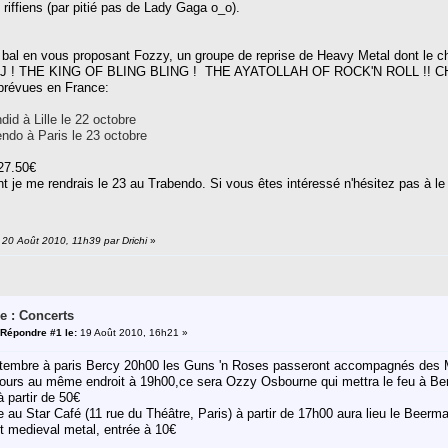
s riffiens (par pitié pas de Lady Gaga o_o).
 bal en vous proposant Fozzy, un groupe de reprise de Heavy Metal dont le ch
Y2J ! THE KING OF BLING BLING ! THE AYATOLLAH OF ROCK'N ROLL !! CHRII
prévues en France:
did à Lille le 22 octobre
ndo à Paris le 23 octobre
 27.50€
 je me rendrais le 23 au Trabendo. Si vous êtes intéressé n'hésitez pas à le
: 20 Août 2010, 11h39 par Drichi
»
e : Concerts
Répondre #1 le:
19 Août 2010, 16h21 »
ptembre à paris Bercy 20h00 les Guns 'n Roses passeront accompagnés des 
ujours au même endroit à 19h00,ce sera Ozzy Osbourne qui mettra le feu à 
 partir de 50€
 au Star Café (11 rue du Théâtre, Paris) à partir de 17h00 aura lieu le Beerm
et medieval metal, entrée à 10€