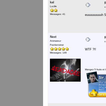
kal
R
Lucille
Messages: 41
euuuuuuuuuh Sy
Next
R
Animateur
Frankenstrat
WTF ?!!
Messages: 146
Mangez 5 fruits et l