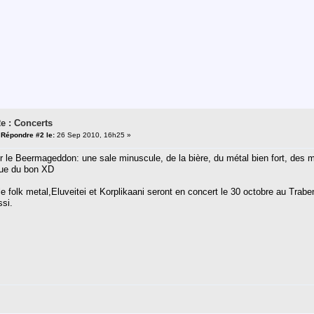
e : Concerts
«
Répondre #2 le:
26 Sep 2010, 16h25 »
ur le Beermageddon: une sale minuscule, de la bière, du métal bien fort, des 
 que du bon XD
e folk metal,Eluveitei et Korplikaani seront en concert le 30 octobre au Tra
ssi.