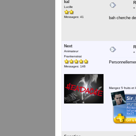
kal
R
Lucille
«
Messages: 41
bah cherche des
Next
R
Animateur
«
Frankenstrat
Personnellement
Messages: 146
Mangez 5 fruits et l