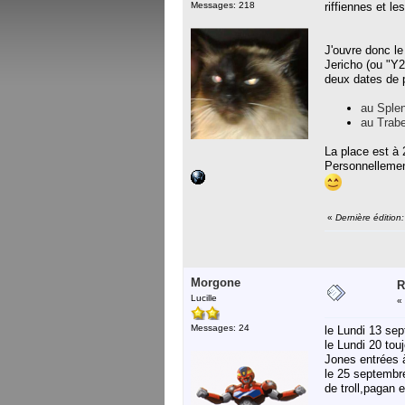
Messages: 218
riffiennes et le
J'ouvre donc le
Jericho (ou "
deux dates de 
au Splen
au Trabe
La place est à
Personnellement
«
Dernière édition
Morgone
R
Lucille
«
Messages: 24
le Lundi 13 se
le Lundi 20 to
Jones entrées à
le 25 septembre
de troll,pagan 