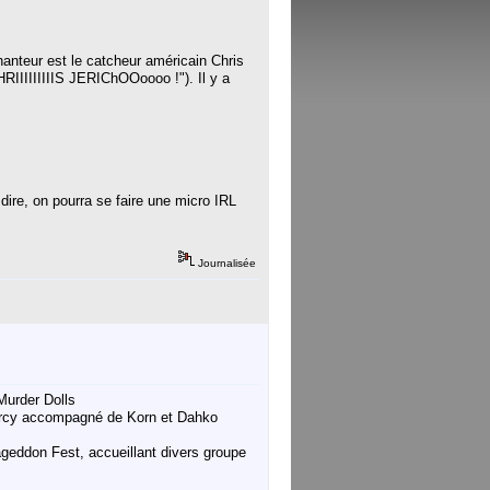
anteur est le catcheur américain Chris
IIIIIIIS JERIChOOoooo !"). Il y a
 dire, on pourra se faire une micro IRL
Journalisée
Murder Dolls
Bercy accompagné de Korn et Dahko
ageddon Fest, accueillant divers groupe