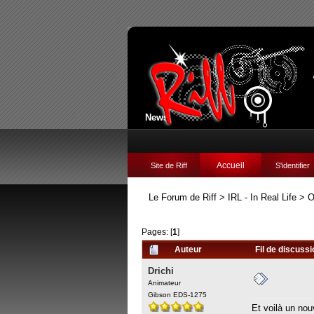
News:
Accueil
Site de Riff
S'identifier
Le Forum de Riff
>
IRL - In Real Life
>
O
Pages: [
1
]
Auteur
Fil de discuss
Drichi
Animateur
Gibson EDS-1275
Et voilà un nou