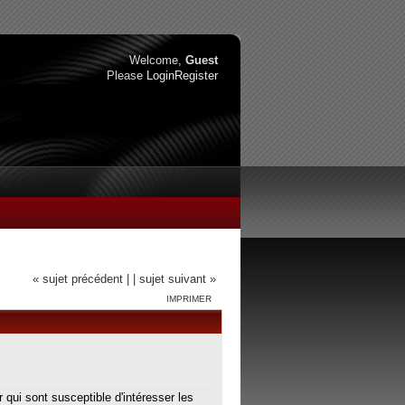
Welcome,
Guest
Please
Login
Register
« sujet précédent |
| sujet suivant »
IMPRIMER
 qui sont susceptible d'intéresser les