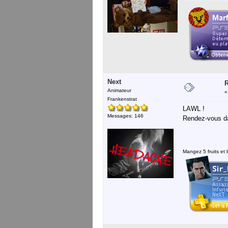
Next
R
Animateur
Frankenstrat
LAWL !
Messages: 146
Rendez-vous 
Mangez 5 fruits et l