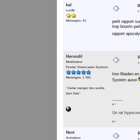
kal
R
Lucille
Messages: 41
petit rapport s
trop bourrin pa
rapport apocalyp
Herondil
R
Modérateur
Fender Stratocaster Sunburn
Iron Maiden en
Messages: 1 391
System aussi
''J'aime manger des sushis
bien frais'.'
-----------
¤~
Un rat hypocond
¤~
Next
R
Animateur