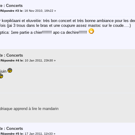
e : Concerts
«
Répondre #3 le:
16 Nov 2010, 16h22 »
ur korpiklaani et eluveitie: très bon concert et très bonne ambiance pour les d
rfois (jai 3 trous dans le bras et une coupure assez mastoc sur le coude.....)
tica: 1ere partie a chier!!!!!!!! apo ca dechire!!!!!!!
e : Concerts
«
Répondre #4 le:
10 Jan 2011, 23h30 »
 juin
riaque apprend à lire le mandarin
e : Concerts
«
Répondre #5 le:
17 Jan 2011, 11h33 »