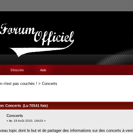
S'inscrire
Aide
n n'est pas couchés !
>
Concerts
ion: Concerts (Lu 70541 fois)
Concerts
«
le:
19 Août 2010, 14h24 »
veau topic dont le but et de partager des informations sur des concerts à venir