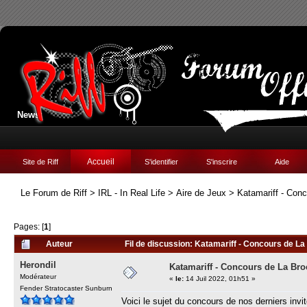
News:
Accueil
Site de Riff
S'identifier
S'inscrire
Aide
Le Forum de Riff
>
IRL - In Real Life
>
Aire de Jeux
>
Katamariff - Con
Pages: [
1
]
Auteur
Fil de discussion: Katamariff - Concours de La
Herondil
Katamariff - Concours de La Bro
Modérateur
«
le:
14 Juil 2022, 01h51 »
Fender Stratocaster Sunburn
Voici le sujet du concours de nos derniers invi