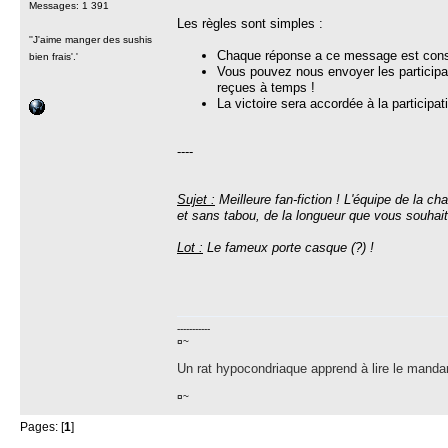
Messages: 1 391
Les règles sont simples :
''J'aime manger des sushis
Chaque réponse a ce message est consi
bien frais'.'
Vous pouvez nous envoyer les participat
reçues à temps !
La victoire sera accordée à la participati
----
Sujet :
Meilleure fan-fiction ! L'équipe de la cha
et sans tabou, de la longueur que vous souhai
Lot :
Le fameux porte casque (?) !
-----------
¤~
Un rat hypocondriaque apprend à lire le manda
¤~
Pages: [
1
]