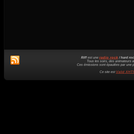
Riff
est une
radio rock
/ hard ro
Tous les soirs, des animateurs a
Ces émissions sont épaulées par une pl
Ce site est
Valid XHTM