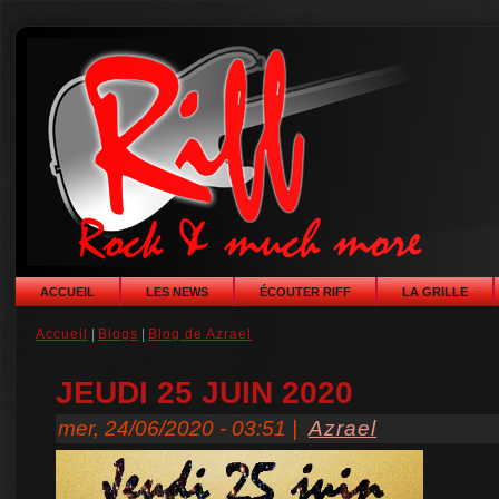
ACCUEIL
LES NEWS
ÉCOUTER RIFF
LA GRILLE
Accueil
|
Blogs
|
Blog de Azrael
JEUDI 25 JUIN 2020
mer, 24/06/2020 - 03:51 |
Azrael