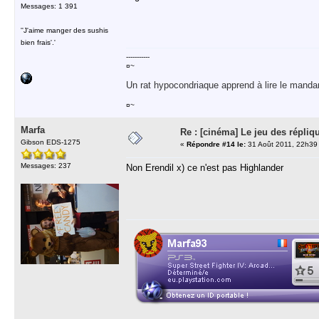
Messages: 1 391
''J'aime manger des sushis
bien frais'.'
-----------
¤~
Un rat hypocondriaque apprend à lire le manda
¤~
Marfa
Re : [cinéma] Le jeu des répliq
Gibson EDS-1275
«
Répondre #14 le:
31 Août 2011, 22h39
Messages: 237
Non Erendil x) ce n'est pas Highlander