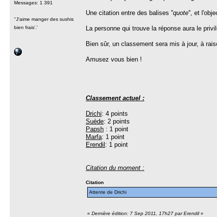
Messages: 1 391
Une citation entre des balises ''
quote
'', et l'o
''J'aime manger des sushis
bien frais'.'
La personne qui trouve la réponse aura le privil
Bien sûr, un classement sera mis à jour, à rais
Amusez vous bien !
Classement actuel :
Drichi
: 4 points
Suède
: 2 points
Papsh
: 1 point
Marfa
: 1 point
Erendil
: 1 point
Citation du moment :
Citation
Attente de Drichi
«
Dernière édition: 7 Sep 2011, 17h27 par Erendil
»