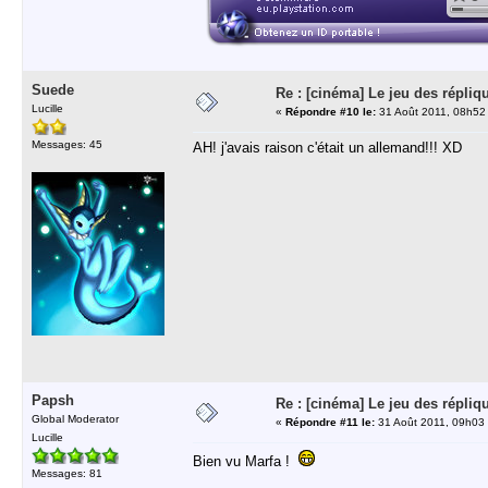
Suede
Re : [cinéma] Le jeu des répliq
Lucille
«
Répondre #10 le:
31 Août 2011, 08h52
Messages: 45
AH! j'avais raison c'était un allemand!!! XD
Papsh
Re : [cinéma] Le jeu des répliq
Global Moderator
«
Répondre #11 le:
31 Août 2011, 09h03
Lucille
Bien vu Marfa !
Messages: 81