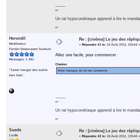
-----------
¤~
Un rat hypocondriaque apprend à lire le manda
¤~
Herondil
Re : [cinéma] Le jeu des répliq
Modérateur
«
Répondre #1 le:
24 Août 2011, 02h44 
Fender Stratocaster Sunburn
Allez une facile, pour commencer :
Messages: 1 391
Citation
''J'aime manger des sushis
Votre manque de foi me consterne.
bien frais'.'
-----------
¤~
Un rat hypocondriaque apprend à lire le manda
¤~
Suede
Re : [cinéma] Le jeu des répliq
Lucille
«
Répondre #2 le:
29 Août 2011, 22h42 