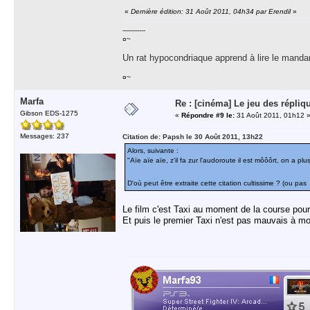
«
Dernière édition: 31 Août 2011, 04h34 par Erendil
»
-----------
¤~
Un rat hypocondriaque apprend à lire le manda
¤~
Marfa
Re : [cinéma] Le jeu des répliq
Gibson EDS-1275
«
Répondre #9 le:
31 Août 2011, 01h12 
Messages: 237
Citation de: Papsh le 30 Août 2011, 13h22
Alors, suivante :
"Aïe aïe aïe, z'il fa zur l'audoroute il est môôôrt, on a pl
D'où peut être extraite cette citation cultissime ? (ou pa
Le film c'est Taxi au moment de la course pours
Et puis le premier Taxi n'est pas mauvais à m