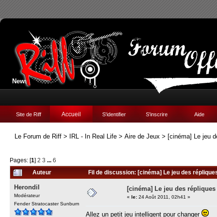
News:
Accueil
Site de Riff
S'identifier
S'inscrire
Aide
Le Forum de Riff
>
IRL - In Real Life
>
Aire de Jeux
>
[cinéma] Le jeu d
Pages: [
1
]
2
3
...
6
Auteur
Fil de discussion: [cinéma] Le jeu des réplique
Herondil
[cinéma] Le jeu des répliques
Modérateur
«
le:
24 Août 2011, 02h41 »
Fender Stratocaster Sunburn
Allez un petit jeu intelligent pour changer