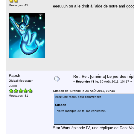
Messages: 45
eeeuuuh on a le droit à l'aide de notre ami goo
Papsh
Re : Re : [cinéma] Le jeu des rép
Global Moderator
«
Répondre #3 le:
30 Août 2011, 10h17 »
Lucille
Citation de: Erendil le 24 Août 2011, 02h44
Messages: 81
Allez une facile, pour commencer :
Citation
Votre manque de foi me consterne.
Star Wars épisode IV, une réplique de Dark Va