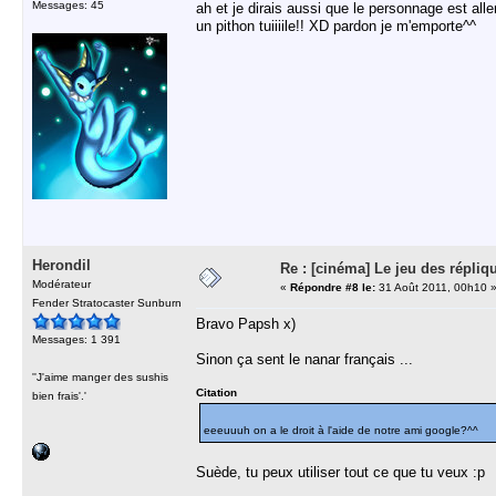
Messages: 45
ah et je dirais aussi que le personnage est al
un pithon tuiiiile!! XD pardon je m'emporte^^
Herondil
Re : [cinéma] Le jeu des répliq
Modérateur
«
Répondre #8 le:
31 Août 2011, 00h10 
Fender Stratocaster Sunburn
Bravo Papsh x)
Messages: 1 391
Sinon ça sent le nanar français ...
''J'aime manger des sushis
Citation
bien frais'.'
eeeuuuh on a le droit à l'aide de notre ami google?^^
Suède, tu peux utiliser tout ce que tu veux :p