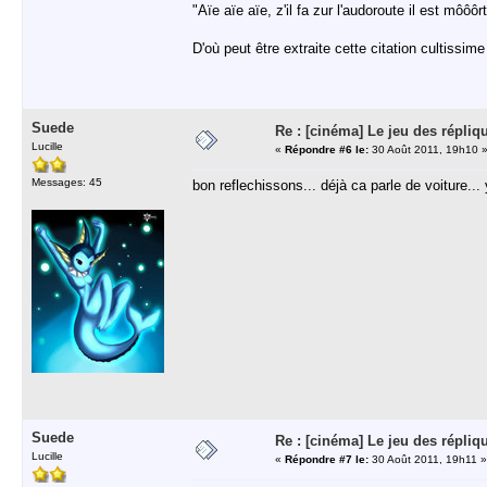
"Aïe aïe aïe, z'il fa zur l'audoroute il est môôô
D'où peut être extraite cette citation cultissi
Suede
Re : [cinéma] Le jeu des répliq
Lucille
«
Répondre #6 le:
30 Août 2011, 19h10 
Messages: 45
bon reflechissons... déjà ca parle de voiture...
Suede
Re : [cinéma] Le jeu des répliq
Lucille
«
Répondre #7 le:
30 Août 2011, 19h11 »