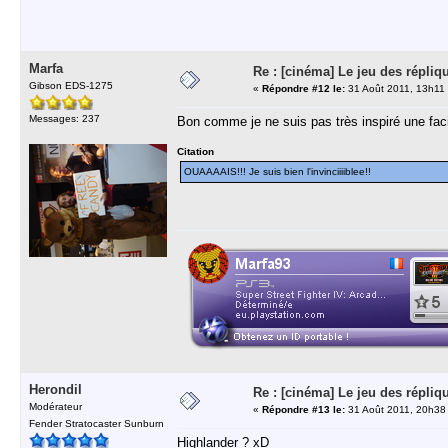
Marfa
Re : [cinéma] Le jeu des répliq
Gibson EDS-1275
«
Répondre #12 le:
31 Août 2011, 13h11
Messages: 237
Bon comme je ne suis pas très inspiré une faci
Citation
OUAAAAIS!!! Je suis bien l'invinciiiiblee!!
Herondil
Re : [cinéma] Le jeu des répliq
Modérateur
«
Répondre #13 le:
31 Août 2011, 20h38
Fender Stratocaster Sunburn
Highlander ? xD