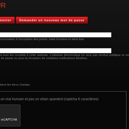
UR
necter
Demander un nouveau mot de passe
nctuation à l'exception des points, traits d'unions et tirets bas.
a tous les courriels à cette adresse. L'adresse électronique ne sera pas rendue publique et ne
 de passe ou pour la réception de certaines notifications désirées.
 dans les deux champs.
s un vrai humain et pas un vilain spambot (captcha 6 caractères)