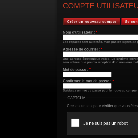
COMPTE UTILISATE
Créer un nouveau compte
Se con
Nom d'utilisateur :
*
Les espaces sont autorisés, mais pas les signes de po
Adresse de courriel :
*
Une adresse électronique valide. Le système enverr
sera utilisée que pour la réception d'un nouveau mot
Mot de passe :
*
Confirmer le mot de passe :
*
Saisissez un mot de passe pour le nouveau compte
CAPTCHA
Ceci est un test pour vérifier que vous ête