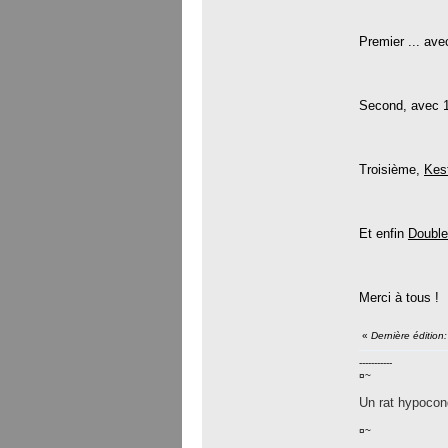
Premier ... av
Second, avec 
Troisième,
Kes
Et enfin
Doubl
Merci à tous !
«
Dernière édition
-----------
¤~
Un rat hypocond
¤~