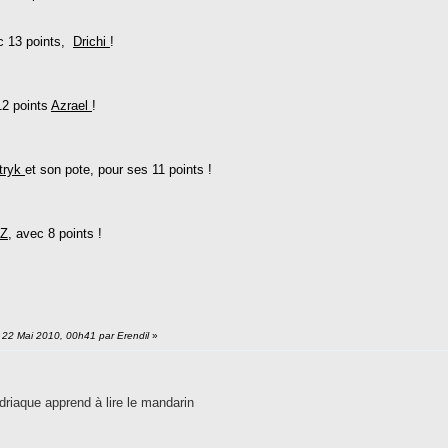
ec 13 points,
Drichi
!
12 points
Azrael
!
tryk
et son pote, pour ses 11 points !
eZ
, avec 8 points !
: 22 Mai 2010, 00h41 par Erendil
»
riaque apprend à lire le mandarin