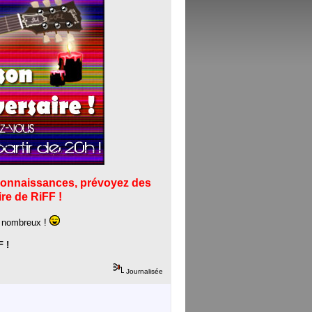
s connaissances, prévoyez des
re de RiFF !
z nombreux !
 !
Journalisée