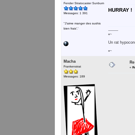
Fender Stratocaster Sunburn
HURRAY !
Messages: 1 391
''J'aime manger des sushis
bien frais'.'
-----------
¤~
Un rat hypocond
¤~
Macha
Re
Frankenstrat
«
R
Messages: 189