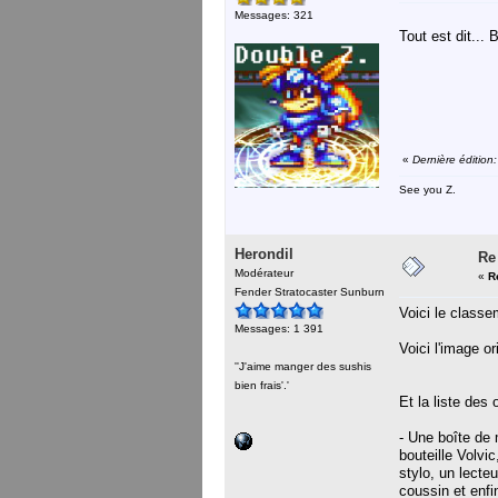
Messages: 321
Tout est dit... 
«
Dernière éditio
See you Z.
Herondil
Re
Modérateur
«
R
Fender Stratocaster Sunburn
Voici le classe
Messages: 1 391
Voici l'image or
''J'aime manger des sushis
bien frais'.'
Et la liste des 
- Une boîte de
bouteille Volv
stylo, un lect
coussin et enfi