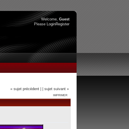
Welcome,
Guest
Please
Login
Register
« sujet précédent |
| sujet suivant »
IMPRIMER