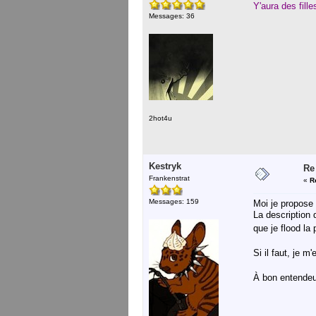
Y'aura des fill
Messages: 36
2hot4u
Kestryk
Re
Frankenstrat
«
R
Messages: 159
Moi je propose 
La description 
que je flood la
Si il faut, je 
À bon entende