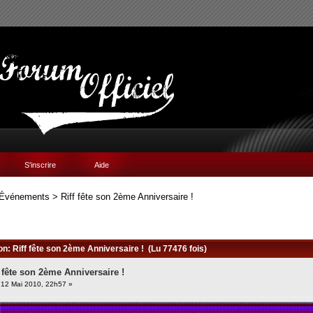
S'inscrire
Aide
Événements
>
Riff fête son 2ème Anniversaire !
on: Riff fête son 2ème Anniversaire ! (Lu 77476 fois)
f fête son 2ème Anniversaire !
12 Mai 2010, 22h57 »