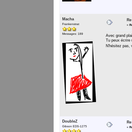
Macha
Re
Frankenstrat
«
R
Messages: 189
Avec grand plai
Tu peux écrire 
N'hésitez pas, 
DoubleZ
Re
Gibson EDS-1275
«
R