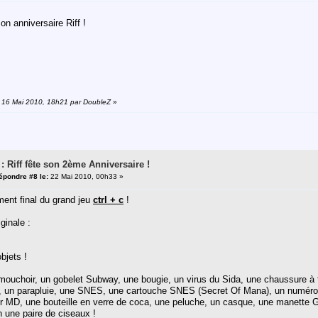
Bon anniversaire Riff !
n: 16 Mai 2010, 18h21 par DoubleZ
»
 : Riff fête son 2ème Anniversaire !
épondre #8 le:
22 Mai 2010, 00h33 »
ment final du grand jeu
ctrl + c
!
iginale :
objets !
 mouchoir, un gobelet Subway, une bougie, un virus du Sida, une chaussure à 
ic, un parapluie, une SNES, une cartouche SNES (Secret Of Mana), un numéro 
eur MD, une bouteille en verre de coca, une peluche, un casque, une manett
n une paire de ciseaux !