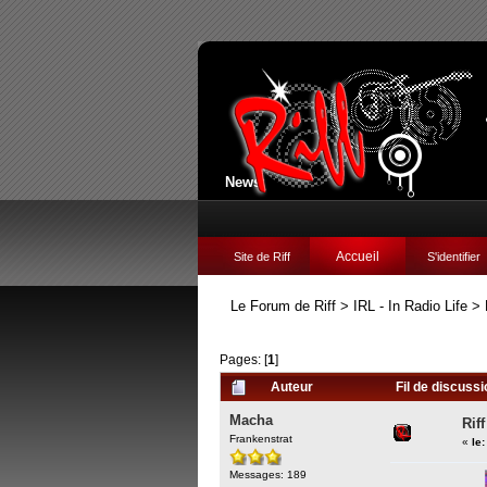
News:
Accueil
Site de Riff
S'identifier
Le Forum de Riff
>
IRL - In Radio Life
>
Pages: [
1
]
Auteur
Fil de discussi
Macha
Rif
Frankenstrat
«
le:
Messages: 189