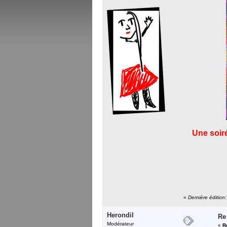
Une soir
«
Dernière éditio
Herondil
Re
Modérateur
«
R