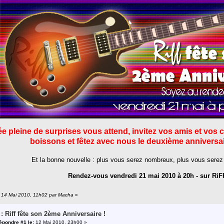
ée pleine de surprises vous attend, invitez vos amis et vo
boissons et fêtez avec nous le deuxième anniversai
Et la bonne nouvelle : plus vous serez nombreux, plus vous sere
Rendez-vous vendredi 21 mai 2010 à 20h - sur RiFF
n: 14 Mai 2010, 11h02 par Macha
»
 : Riff fête son 2ème Anniversaire !
épondre #1 le:
12 Mai 2010, 23h00 »