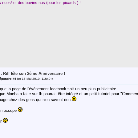
es nues! et des bovins nus (pour les picards ) !
 : Riff fête son 2ème Anniversaire !
épondre #5 le:
15 Mai 2010, 11h40 »
que la page de l'évènement facebook soit un peu plus publicitaire.
que Macha a faite sur fb pourrait être intégré et un petit tutoriel pour "Comment
 page chez des gens qui n'en savent rien
m'en occupe
ur