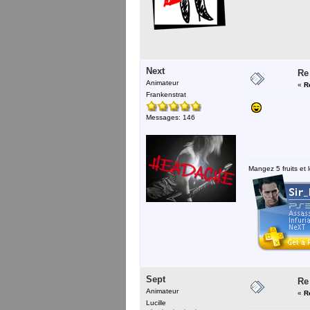
Next
Re
Animateur
«
R
Frankenstrat
Messages: 146
Mangez 5 fruits et l
Sept
Re
Animateur
«
R
Lucille