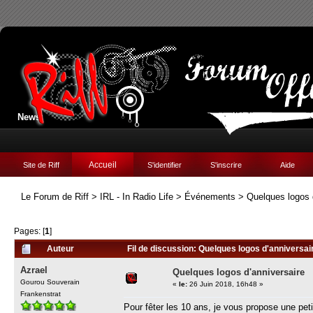
News:
Accueil
Site de Riff
S'identifier
S'inscrire
Aide
Le Forum de Riff
>
IRL - In Radio Life
>
Événements
>
Quelques logos 
Pages: [
1
]
Auteur
Fil de discussion: Quelques logos d'anniversai
Azrael
Quelques logos d'anniversaire
Gourou Souverain
«
le:
26 Juin 2018, 16h48 »
Frankenstrat
Pour fêter les 10 ans, je vous propose une petit