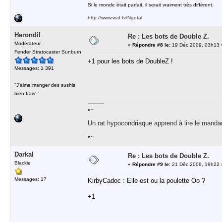
Si le monde était parfait, il serait vraiment très différent.
http://www.wat.tv/Ngetal
Herondil
Re : Les bots de Double Z.
Modérateur
«
Répondre #8 le:
19 Déc 2009, 03h13 
Fender Stratocaster Sunburn
+1 pour les bots de DoubleZ !
Messages: 1 391
''J'aime manger des sushis
bien frais'.'
-----------
¤~
Un rat hypocondriaque apprend à lire le manda
¤~
Darkal
Re : Les bots de Double Z.
Blackie
«
Répondre #9 le:
21 Déc 2009, 19h22 
Messages: 17
KirbyCadoc : Elle est ou la poulette Oo ?
+1