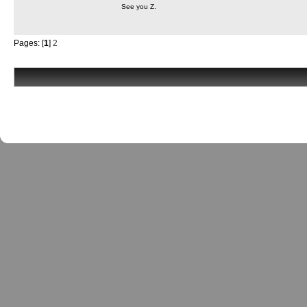
See you Z.
Pages: [
1
]
2