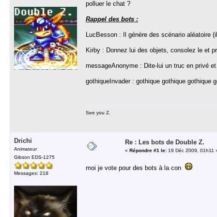
polluer le chat ?
Rappel des bots :
LucBesson : Il génère des scénario aléatoire (
Kirby : Donnez lui des objets, consolez le et pr
messageAnonyme : Dite-lui un truc en privé et il
gothiqueInvader : gothique gothique gothique goth
See you Z.
Drichi
Re : Les bots de Double Z.
Animateur
«
Répondre #1 le:
19 Déc 2009, 01h11 
Gibson EDS-1275
moi je vote pour des bots à la con
Messages: 218