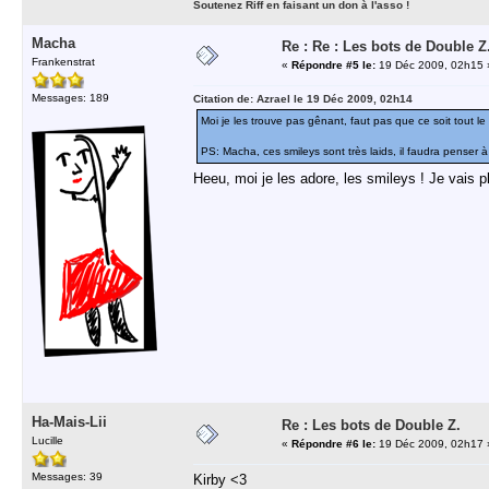
Soutenez Riff en faisant un don à l'asso !
Macha
Re : Re : Les bots de Double Z
Frankenstrat
«
Répondre #5 le:
19 Déc 2009, 02h15 
Messages: 189
Citation de: Azrael le 19 Déc 2009, 02h14
Moi je les trouve pas gênant, faut pas que ce soit tout 
PS: Macha, ces smileys sont très laids, il faudra penser à
Heeu, moi je les adore, les smileys ! Je vais pl
Ha-Mais-Lii
Re : Les bots de Double Z.
Lucille
«
Répondre #6 le:
19 Déc 2009, 02h17 
Messages: 39
Kirby <3