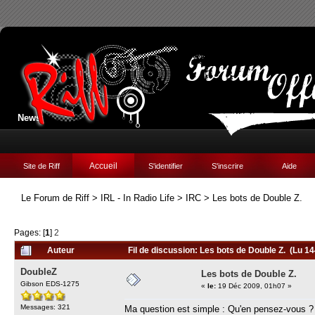
News:
Accueil
Site de Riff
S'identifier
S'inscrire
Aide
Le Forum de Riff
>
IRL - In Radio Life
>
IRC
>
Les bots de Double Z.
Pages: [
1
]
2
Auteur
Fil de discussion: Les bots de Double Z. (Lu 14
DoubleZ
Les bots de Double Z.
Gibson EDS-1275
«
le:
19 Déc 2009, 01h07 »
Messages: 321
Ma question est simple : Qu'en pensez-vous ? Do