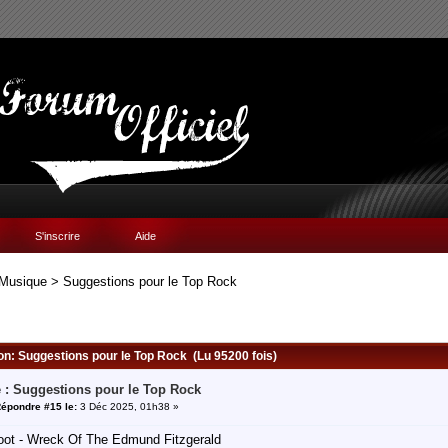
S'inscrire
Aide
Musique
>
Suggestions pour le Top Rock
ion: Suggestions pour le Top Rock (Lu 95200 fois)
 : Suggestions pour le Top Rock
épondre #15 le:
3 Déc 2025, 01h38 »
foot - Wreck Of The Edmund Fitzgerald