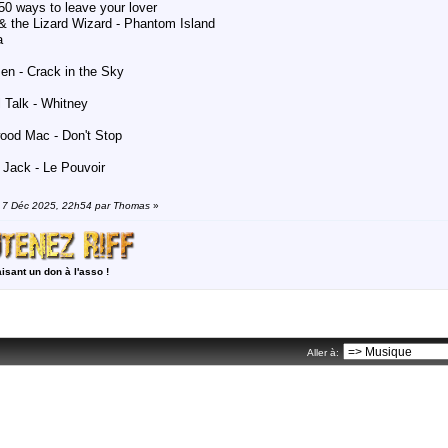
50 ways to leave your lover
 & the Lizard Wizard - Phantom Island
a
en - Crack in the Sky
 Talk - Whitney
ood Mac - Don't Stop
 Jack - Le Pouvoir
n: 7 Déc 2025, 22h54 par Thomas
»
aisant un don à l'asso !
Aller à: