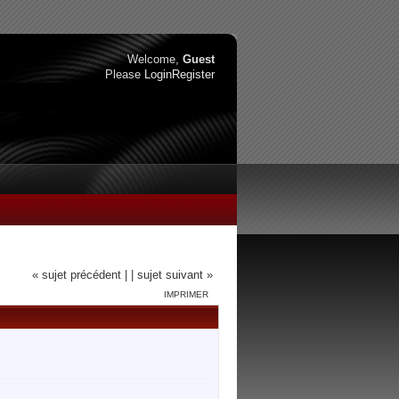
Welcome,
Guest
Please
Login
Register
« sujet précédent |
| sujet suivant »
IMPRIMER