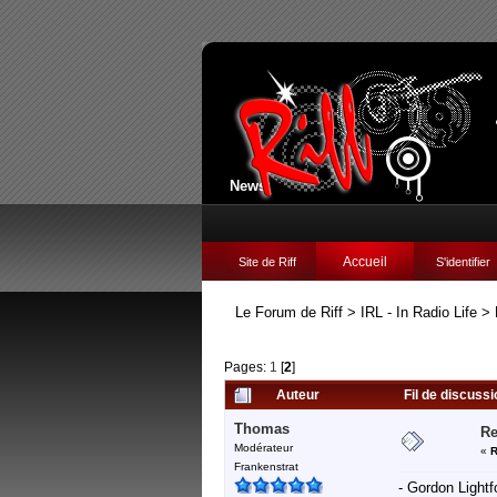
News:
Accueil
Site de Riff
S'identifier
Le Forum de Riff
>
IRL - In Radio Life
>
Pages:
1
[
2
]
Auteur
Fil de discuss
Thomas
Re
Modérateur
«
R
Frankenstrat
- Gordon Light