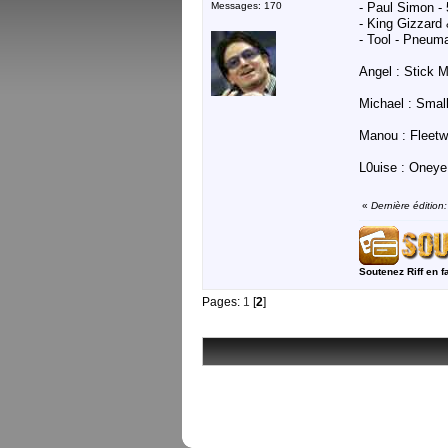
Messages: 170
- Paul Simon - 
- King Gizzard
- Tool - Pneum
Angel : Stick M
Michael : Small
Manou : Fleetw
L0uise : Oneye
«
Dernière éditio
Soutenez Riff en f
Pages:
1
[
2
]