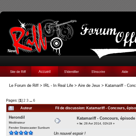
News:
Accueil
Site de Riff
S'identifier
S'inscrire
Aide
Le Forum de Riff
>
IRL - In Real Life
>
Aire de Jeux
>
Katamariff - Conc
Pages: [
1
]
2
3
...
6
Auteur
Fil de discussion: Katamariff - Concours, épis
Herondil
Katamariff - Concours, épisode
Modérateur
«
le:
26 Avr 2014, 02h19 »
Fender Stratocaster Sunburn
Un nouvel espoir !