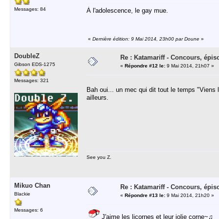
Messages: 84
À l'adolescence, le gay mue.
«
Dernière édition: 9 Mai 2014, 23h00 par Doune
»
DoubleZ
Re : Katamariff - Concours, épis
Gibson EDS-1275
«
Répondre #12 le:
9 Mai 2014, 21h07 »
Messages: 321
Bah oui... un mec qui dit tout le temps "Viens la
ailleurs.
See you Z.
Mikuo Chan
Re : Katamariff - Concours, épis
Blackie
«
Répondre #13 le:
9 Mai 2014, 21h20 »
Messages: 6
J'aime les licornes et leur jolie corne~♫