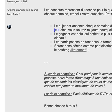
Messages: 1 391
Les concours reprennent du service pour la qua
''J'aime manger des sushis
chaque semaine, embellir votre quotidien. Peti
bien frais'.'
Le sujet est annoncé chaque semaine dans
jeu
, ainsi vous saurez toujours pourquo
Le gagnant est celui qui obtient le plus
ciseau !
Les participations se font sous la form
Seront considérées comme participatio
le hashtag
#katamariff
!
----
Sujet de la semaine :
C'est parti pour la derni
propose, sous forme d'hommage à une émission 
que de ressortir les classiques de cours de r
espérer remporter un maximum de voies !
Lot de la semaine :
Pack dédicacé de DVDs of
Bonne chance à tous !