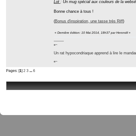
Lot
: Un mug spécial aux couleurs de la websé
Bonne chance à tous !
(
Bonus d'inspiration, une tasse très Riff
)
«
Dernière édition: 10 Mai 2014, 18h37 par Herondil
»
-----------
¤~
Un rat hypocondriaque apprend à lire le manda
¤~
Pages: [
1
]
2
3
...
6