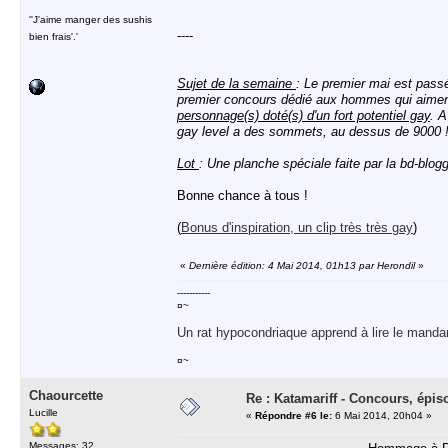
''J'aime manger des sushis
----
bien frais'.'
Sujet de la semaine
: Le premier mai est passé
premier concours dédié aux hommes qui aiment 
personnage(s) doté(s) d'un fort potentiel gay
. A
gay level a des sommets, au dessus de 9000 
Lot
: Une planche spéciale faite par la bd-blo
Bonne chance à tous !
(
Bonus d'inspiration, un clip très très gay
)
«
Dernière édition: 4 Mai 2014, 01h13 par Herondil
»
-----------
¤~
Un rat hypocondriaque apprend à lire le manda
¤~
Chaourcette
Re : Katamariff - Concours, épis
Lucille
«
Répondre #6 le:
6 Mai 2014, 20h04 »
Messages: 32