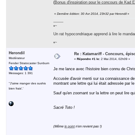
(
Bonus d'inspiration pour le concours de Kad 
«
Dernière édition: 30 Avr 2014, 23h32 par Herondil
»
-----------
¤~
Un rat hypocondriaque apprend à lire le manda
¤~
Herondil
Re : Katamariff - Concours, épis
Modérateur
«
Répondre #1 le:
2 Mai 2014, 02h09 »
Fender Stratocaster Sunburn
Je me lance avec l'histoire bien connu de Christ
Messages: 1 391
Accusée d'avoir menti sur sa connaissance de l'
montrant une lettre qui lui était adressée par 
''J'aime manger des sushis
bien frais'.'
Sauf qu'en zoomant sur la lettre on peut lire qu
Sacré Toto !
(Même
le point
n'en revient pas !)