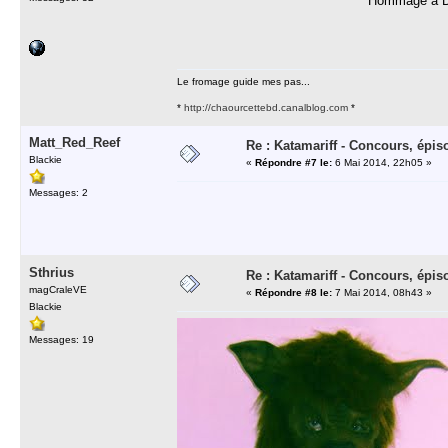
Hommage à Do
Le fromage guide mes pas...
*
http://chaourcettebd.canalblog.com
*
Matt_Red_Reef
Re : Katamariff - Concours, épis
Blackie
«
Répondre #7 le:
6 Mai 2014, 22h05 »
Messages: 2
Sthrius
Re : Katamariff - Concours, épis
magCraleVE
«
Répondre #8 le:
7 Mai 2014, 08h43 »
Blackie
Messages: 19