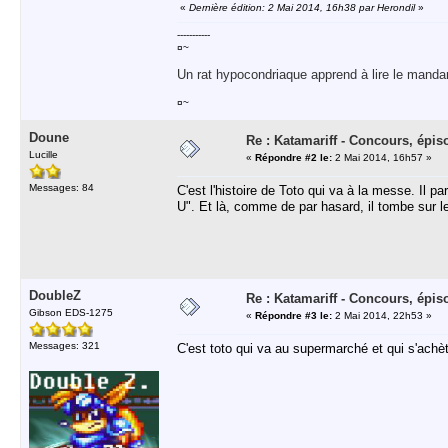
«
Dernière édition: 2 Mai 2014, 16h38 par Herondil
»
-----------
¤~
Un rat hypocondriaque apprend à lire le manda
¤~
Doune
Re : Katamariff - Concours, épis
Lucille
«
Répondre #2 le:
2 Mai 2014, 16h57 »
Messages: 84
C'est l'histoire de Toto qui va à la messe. Il pa
U". Et là, comme de par hasard, il tombe sur le
DoubleZ
Re : Katamariff - Concours, épis
Gibson EDS-1275
«
Répondre #3 le:
2 Mai 2014, 22h53 »
Messages: 321
C'est toto qui va au supermarché et qui s'achèt