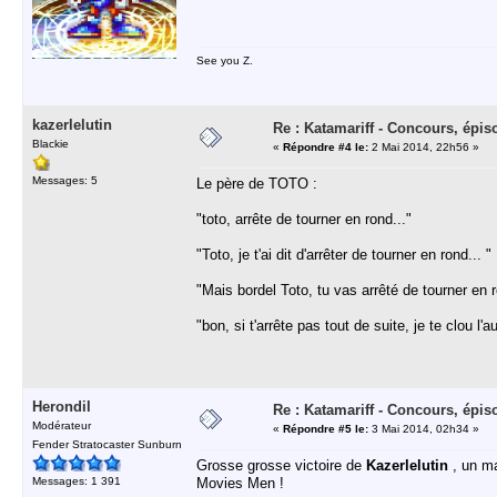
See you Z.
kazerlelutin
Re : Katamariff - Concours, épis
Blackie
«
Répondre #4 le:
2 Mai 2014, 22h56 »
Messages: 5
Le père de TOTO :
"toto, arrête de tourner en rond..."
"Toto, je t'ai dit d'arrêter de tourner en rond... "
"Mais bordel Toto, tu vas arrêté de tourner en 
"bon, si t'arrête pas tout de suite, je te clou l'au
Herondil
Re : Katamariff - Concours, épis
Modérateur
«
Répondre #5 le:
3 Mai 2014, 02h34 »
Fender Stratocaster Sunburn
Grosse grosse victoire de
Kazerlelutin
, un m
Messages: 1 391
Movies Men !