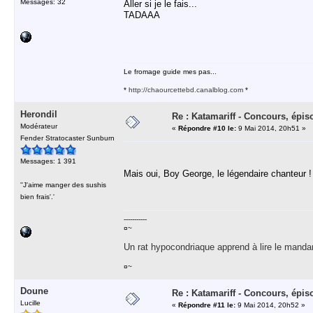
Messages: 32
Aller si je le fais...
TADAAA
Le fromage guide mes pas...
*
http://chaourcettebd.canalblog.com
*
Herondil
Re : Katamariff - Concours, épis
Modérateur
«
Répondre #10 le:
9 Mai 2014, 20h51 »
Fender Stratocaster Sunburn
Messages: 1 391
Mais oui, Boy George, le légendaire chanteur !
''J'aime manger des sushis
bien frais'.'
-----------
¤~
Un rat hypocondriaque apprend à lire le manda
¤~
Doune
Re : Katamariff - Concours, épis
Lucille
«
Répondre #11 le:
9 Mai 2014, 20h52 »