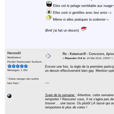
Elles ont le pelage semblable aux nuage
Elles sont si gentilles avec leur amis~♫
Même si elles pratiques la sodomie~♪
(Bref j'ai fait un dessin)
Herondil
Re : Katamariff - Concours, épis
Modérateur
«
Répondre #14 le:
10 Mai 2014, 15h57 »
Fender Stratocaster Sunburn
Encore une fois, la règle de la première particip
Messages: 1 391
un dessin effectivement bien gay. Mention spé
''J'aime manger des sushis
----
bien frais'.'
Sujet de la semaine
: Attention, cette semaine
remporter ! Rassurez vous, il ne s'agira pas de
trouver ... une tasse. Ou plutôt LA tasse qui arr
remportera le plus de votes !