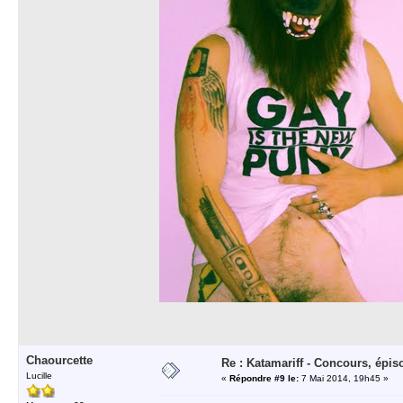
Chaourcette
Re : Katamariff - Concours, épis
Lucille
«
Répondre #9 le:
7 Mai 2014, 19h45 »