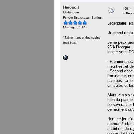
Herondil
Re : 
Modérateur
«
Répon
Fender Stratocaster Sunburn
Légendaire, épi
Messages: 1 391
Un grand merci 
''J'aime manger des sushis
Je ne peux pas
bien frais'.'
95 à l'époque .
lancer sous DO
- Premier choc,
meurtres, et d
- Second choc, 
l'ordinateur, c
passées. Un eff
difficulté, et 
Alors le plaisi
bien du passer 
persévérance, l
ce moment qu'on
Non, ce jeu n'a
starcraft/Total 
attention. Je r
donner 120 ord