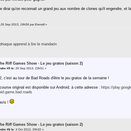
e dirai qu'on reconnait un grand jeu aux nombre de clones qu'il engendre, et
: 26 Sep 2013, 19h56 par Erendil
»
riaque apprend à lire le mandarin
The Riff Games Show - Le jeu gratos (saison 2)
dre #5 le:
26 Sep 2013, 23h51 »
, c'est au tour de Bad Roads d'être le jeu gratos de la semaine !
 course original est disponible sur Android, à cette adresse :
https://play.goog
oid.game.bad.roads
avis !
The Riff Games Show - Le jeu gratos (saison 2)
dre #6 le:
3 Oct 2013, 20h32 »