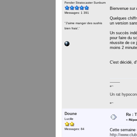
Fender Stratocaster Sunburn
Bienvenue sur A
Messages: 1 391
Quelques chiffr
un version sans 
''J'aime manger des sushis
bien frais'.'
Un succès indé
pour faire du s
réussite de ce
moins 2 minutes
C'est décidé, d'
-----------
¤~
Un rat hypocond
¤~
Doune
Re : 
Lucille
«
Répon
Messages: 84
Cette semaine c
http://www.club