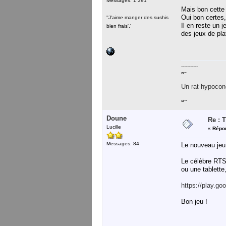
Messages: 1 391
Mais bon cette 
Oui bon certes,
''J'aime manger des sushis
Il en reste un 
bien frais'.'
des jeux de pla
-----------
¤~
Un rat hypocond
¤~
Doune
Re : 
Lucille
«
Répon
Messages: 84
Le nouveau jeu 
Le célèbre RTS
ou une tablette
https://play.g
Bon jeu !