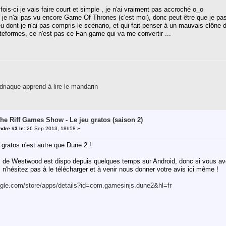
fois-ci je vais faire court et simple , je n'ai vraiment pas accroché o_o
 je n'ai pas vu encore Game Of Thrones (c'est moi), donc peut être que je pas
jeu dont je n'ai pas compris le scénario, et qui fait penser à un mauvais clône 
teformes, ce n'est pas ce Fan game qui va me convertir ...
riaque apprend à lire le mandarin
The Riff Games Show - Le jeu gratos (saison 2)
dre #3 le:
26 Sep 2013, 18h58 »
gratos n'est autre que Dune 2 !
 de Westwood est dispo depuis quelques temps sur Android, donc si vous a
, n'hésitez pas à le télécharger et à venir nous donner votre avis ici même !
oogle.com/store/apps/details?id=com.gamesinjs.dune2&hl=fr