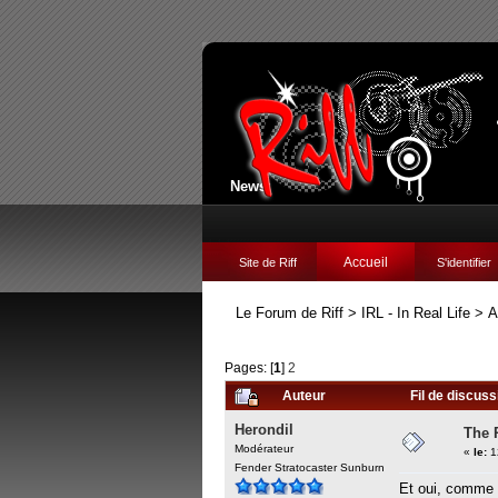
News:
Accueil
Site de Riff
S'identifier
Le Forum de Riff
>
IRL - In Real Life
>
A
Pages: [
1
]
2
Auteur
Fil de discus
Herondil
The 
Modérateur
«
le:
1
Fender Stratocaster Sunburn
Et oui, comme 