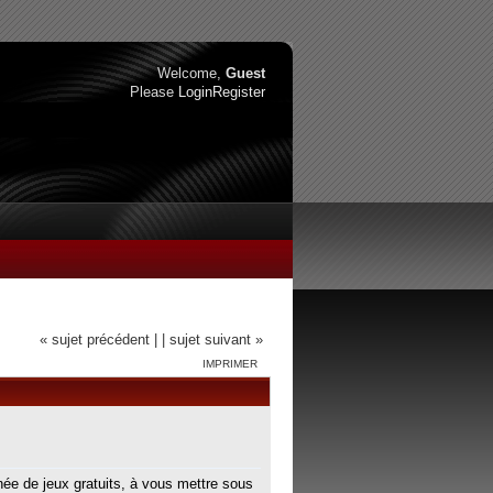
Welcome,
Guest
Please
Login
Register
« sujet précédent |
| sujet suivant »
IMPRIMER
ée de jeux gratuits, à vous mettre sous