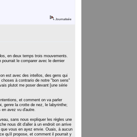
Journalisée
pidos, en deux temps trois mouvements.
n pourrait le comparer avec le dernier
on est avec des intellos, des gens qui
es choses à contrario de notre "bon sens"
e vais plutot me poser devant [une série
intentions, et comment on va parler
, genre la crotte de nez, le labyrinthe;
s en avez vu d'autre.
iveau, sans nous expliquer les règles une
 nous dit d'aller à un endroit on arrive
sur que vous en ayez envie. Ouais, à aucun
e qu'il propose, et comment il pourrait y