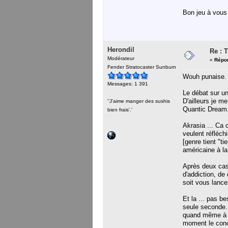
Bon jeu à vous
Herondil
Re : 
Modérateur
«
Répon
Fender Stratocaster Sunburn
Wouh punaise.
Messages: 1 391
Le débat sur u
D'ailleurs je m
''J'aime manger des sushis
Quantic Dream
bien frais'.'
Akrasia ... Ca 
veulent réfléch
[genre tient "t
américaine à la 
Après deux cas,
d'addiction, de
soit vous lance
Et la ... pas b
seule seconde. 
quand même à fi
moment le conce