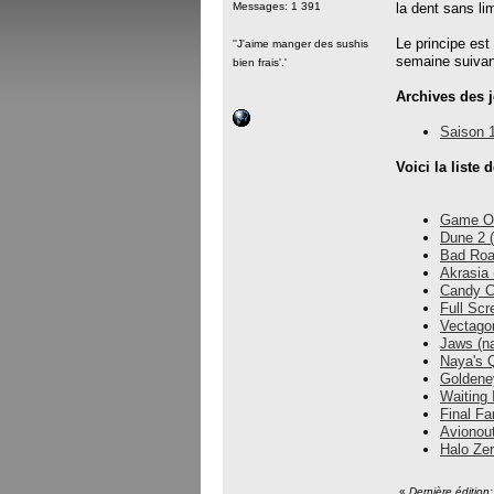
Messages: 1 391
la dent sans lim
Le principe est
''J'aime manger des sushis
semaine suivant
bien frais'.'
Archives des j
Saison 
Voici la liste 
Game Of
Dune 2 (
Bad Roa
Akrasia
Candy Cr
Full Scr
Vectagon
Jaws (na
Naya's Q
Goldene
Waiting 
Final Fa
Avionout
Halo Ze
«
Dernière édition