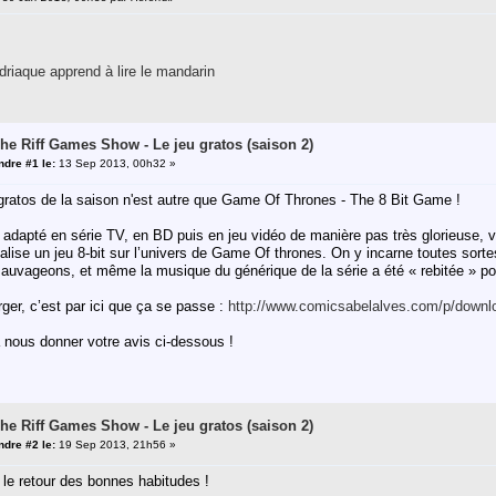
riaque apprend à lire le mandarin
The Riff Games Show - Le jeu gratos (saison 2)
dre #1 le:
13 Sep 2013, 00h32 »
 gratos de la saison n'est autre que Game Of Thrones - The 8 Bit Game !
é adapté en série TV, en BD puis en jeu vidéo de manière pas très glorieuse,
alise un jeu 8-bit sur l’univers de Game Of thrones. On y incarne toutes so
auvageons, et même la musique du générique de la série a été « rebitée » pou
rger, c’est par ici que ça se passe :
http://www.comicsabelalves.com/p/downlo
 nous donner votre avis ci-dessous !
The Riff Games Show - Le jeu gratos (saison 2)
dre #2 le:
19 Sep 2013, 21h56 »
le retour des bonnes habitudes !