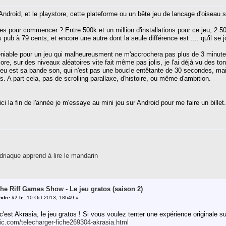
ndroid, et le playstore, cette plateforme ou un bête jeu de lancage d'oiseau s
es pour commencer ? Entre 500k et un million d'installations pour ce jeu, 2 5
pub à 79 cents, et encore une autre dont la seule différence est .... qu'il se j
niable pour un jeu qui malheureusment ne m'accrochera pas plus de 3 minutes 
core, sur des niveaux aléatoires vite fait même pas jolis, je l'ai déjà vu des 
 jeu est sa bande son, qui n'est pas une boucle entêtante de 30 secondes, m
. A part cela, pas de scrolling parallaxe, d'histoire, ou même d'ambition.
ici la fin de l'année je m'essaye au mini jeu sur Android pour me faire un billet.
riaque apprend à lire le mandarin
The Riff Games Show - Le jeu gratos (saison 2)
dre #7 le:
10 Oct 2013, 18h49 »
'est Akrasia, le jeu gratos ! Si vous voulez tenter une expérience originale su
ic.com/telecharger-fiche269304-akrasia.html