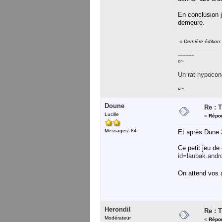
En conclusion j
demeure.
«
Dernière édition
-----------
¤~
Un rat hypocond
¤~
Doune
Re : 
Lucille
«
Répon
Messages: 84
Et après Dune 2
Ce petit jeu de
id=laubak.andr
On attend vos 
Herondil
Re : 
Modérateur
«
Répon