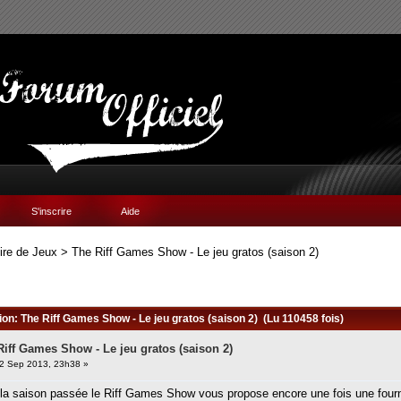
S'inscrire
Aide
ire de Jeux
>
The Riff Games Show - Le jeu gratos (saison 2)
sion: The Riff Games Show - Le jeu gratos (saison 2) (Lu 110458 fois)
Riff Games Show - Le jeu gratos (saison 2)
2 Sep 2013, 23h38 »
la saison passée le Riff Games Show vous propose encore une fois une fourn