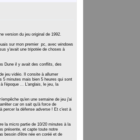
e version du jeu original de 1992.
 jouais sur mon premier pc, avec windows
ssus y'avait une tripotée de choses à
s Dune il y avait des conflits, des
e jeu vidéo. Il consite à allumer
pas 5 minutes mais bien 5 heures qui sont
'époque ... L'anglais, le jeu, la
s n'empêche qu'en une semaine de jeu j'ai
arrêter car on sait qu'à force de
 à percer la défense adverse ! Et c'est à
re la micro partie de 10/20 minutes à la
mps présente, et capte toute notre
pas besoin d'être née en coréé et de