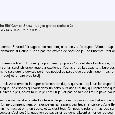
 !
The Riff Games Show - Le jeu gratos (saison 2)
dre #8 le:
10 Oct 2013, 21h47 »
n certain Beyond fait rage en ce moment, alors on va s'occuper d'Akrasia ra
e demande si Doune tu n'as pas fait exprès de sortir ce jeu de l'internet, tant o
.
commence bien. Un nom giga pompeux qui pose d'hors et déjà l'ambiance, ici 
ir sur un sujet philosophique par exellence, l'acrasie, ou la capacité à faire d
ient, je sais que je devrais sortir les poubelles parce que ca schlingue, mais j
mode] et le faire plus tard]
 soit vous avez lu la super présentation du jeu qui vous explique les supers 
 drogue, de choses qui vont dans un sens puis dans l'autre, qui représente quoi
z direct le jeu, après tout un jeu est un jeu et pas besoin de lire un pavé, vou
esoin de se prendre la tête longtemps, le jeu nous propose un seul et unique n
On ne comprend rien, on avance en ramassant des trucs, et parce qu'une flèche
nir le truc, et on a un score, et ... c'est tout. On peut le refaire, mais pas 
pteur s'est posé la question de savoir si les gens allaient aimer ce jeu pour c