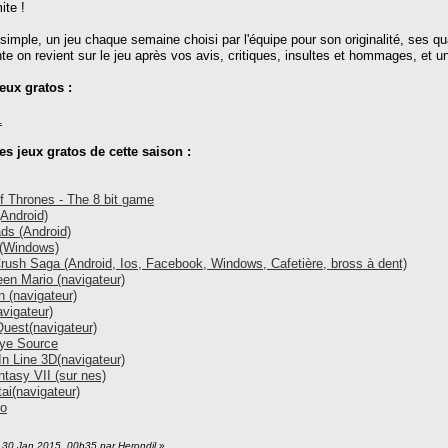
ite !
 simple, un jeu chaque semaine choisi par l'équipe pour son originalité, ses qual
e on revient sur le jeu après vos avis, critiques, insultes et hommages, et un
eux gratos :
1
des jeux gratos de cette saison :
 Thrones - The 8 bit game
Android)
ds (Android)
 (Windows)
ush Saga (Android, Ios, Facebook, Windows, Cafetière, bross à dent)
een Mario (navigateur)
 (navigateur)
vigateur)
uest(navigateur)
ye Source
In Line 3D(navigateur)
ntasy VII (sur nes)
ai(navigateur)
ro
: 30 Jan 2015, 00h35 par Herondil
»