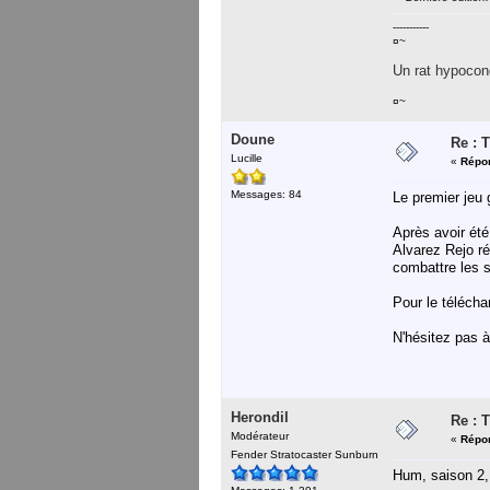
-----------
¤~
Un rat hypocond
¤~
Doune
Re : 
Lucille
«
Répon
Messages: 84
Le premier jeu
Après avoir ét
Alvarez Rejo ré
combattre les s
Pour le télécha
N'hésitez pas à
Herondil
Re : 
Modérateur
«
Répon
Fender Stratocaster Sunburn
Hum, saison 2, 