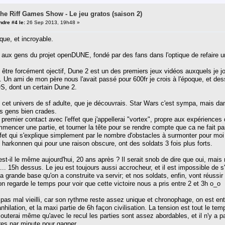
The Riff Games Show - Le jeu gratos (saison 2)
dre #4 le:
26 Sep 2013, 19h48 »
que, et incroyable.
aux gens du projet openDUNE, fondé par des fans dans l'optique de refaire un
 être forcément ojectif, Dune 2 est un des premiers jeux vidéos auxquels je
.. Un ami de mon père nous l'avait passé pour 600fr je crois à l'époque, et de
S, dont un certain Dune 2.
 cet univers de sf adulte, que je découvrais. Star Wars c'est sympa, mais dan
es gens bien crades.
premier contact avec l'effet que j'appellerai "vortex", propre aux expériences d
ommencer une partie, et tourner la tête pour se rendre compte que ca ne fait 
et qui s'explique simplement par le nombre d'obstacles à surmonter pour moi à l
les harkonnen qui pour une raison obscure, ont des soldats 3 fois plus forts.
r est-il le même aujourd'hui, 20 ans après ? Il serait snob de dire que oui, mai
... 15h dessus. Le jeu est toujours aussi accrocheur, et il est impossible de s'
a grande base qu'on a construite va servir; et nos soldats, enfin, vont réussir
 regarde le temps pour voir que cette victoire nous a pris entre 2 et 3h o_o
 pas mal vieilli, car son rythme reste assez unique et chronophage, on est ent
anhilation, et la maxi partie de 6h façon civilisation. La tension est tout le te
ajouterai même qu'avec le recul les parties sont assez abordables, et il n'y a 
res par minute pour gagner.