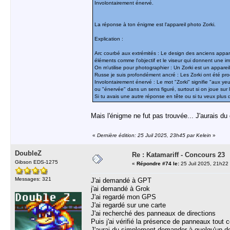
Involontairement énervé.
La réponse à ton énigme est l'appareil photo Zorki.
Explication :
Arc courbé aux extrémités : Le design des anciens appar
éléments comme l'objectif et le viseur qui donnent une im
On m'utilise pour photographier : Un Zorki est un apparei
Russe je suis profondément ancré : Les Zorki ont été pr
Involontairement énervé : Le mot "Zorki" signifie "aux yeu
ou "énervée" dans un sens figuré, surtout si on joue sur
Si tu avais une autre réponse en tête ou si tu veux plus de
Mais l'énigme ne fut pas trouvée... J'aurais du
«
Dernière édition: 25 Juil 2025, 23h45 par Kelein
»
DoubleZ
Re : Katamariff - Concours 23
Gibson EDS-1275
«
Répondre #74 le:
25 Juil 2025, 21h22
Messages: 321
J'ai demandé à GPT
j'ai demandé à Grok
J'ai regardé mon GPS
J'ai regardé sur une carte
J'ai recherché des panneaux de directions
Puis j'ai vérifié la présence de panneaux tout c
J'aurai du simplement demander à quelqu'un d