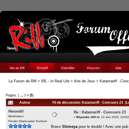
News:
Accueil
Site de Riff
S'identifier
S'inscrire
Aide
Le Forum de Riff
>
IRL - In Real Life
>
Aire de Jeux
>
Katamariff - Con
Pages:
1
...
3
4
[
5
]
Auteur
Fil de discussion: Katamariff - Concours 23 (L
Herondil
Re : Katamariff - Concours 23
Modérateur
«
Répondre #60 le:
13 Juin 2025, 21h52
Fender Stratocaster Sunburn
Bravo
Shimeya
pour le doublé ! Avec une pub