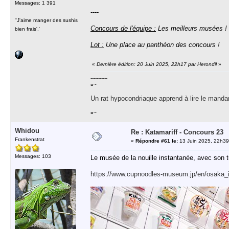
Messages: 1 391
----
''J'aime manger des sushis
Concours de l'équipe :
Les meilleurs musées ! Il
bien frais'.'
Lot :
Une place au panthéon des concours !
«
Dernière édition: 20 Juin 2025, 22h17 par Herondil
»
-----------
¤~
Un rat hypocondriaque apprend à lire le manda
¤~
Whidou
Re : Katamariff - Concours 23
Frankenstrat
«
Répondre #61 le:
13 Juin 2025, 22h39
Messages: 103
Le musée de la nouille instantanée, avec son tu
https://www.cupnoodles-museum.jp/en/osaka_