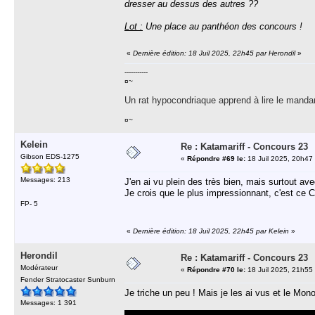
dresser au dessus des autres ??
Lot :
Une place au panthéon des concours !
«
Dernière édition: 18 Juil 2025, 22h45 par Herondil
»
-----------
¤~
Un rat hypocondriaque apprend à lire le manda
¤~
Kelein
Re : Katamariff - Concours 23
Gibson EDS-1275
«
Répondre #69 le:
18 Juil 2025, 20h47
Messages: 213
J'en ai vu plein des très bien, mais surtout av
Je crois que le plus impressionnant, c'est ce C
FP- 5
«
Dernière édition: 18 Juil 2025, 22h45 par Kelein
»
Herondil
Re : Katamariff - Concours 23
Modérateur
«
Répondre #70 le:
18 Juil 2025, 21h55
Fender Stratocaster Sunburn
Je triche un peu ! Mais je les ai vus et le Mono
Messages: 1 391