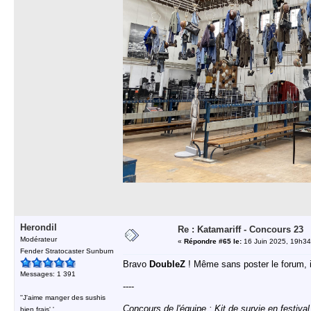
Herondil
Re : Katamariff - Concours 23
Modérateur
«
Répondre #65 le:
16 Juin 2025, 19h34
Fender Stratocaster Sunburn
Bravo
DoubleZ
! Même sans poster le forum, i
Messages: 1 391
----
''J'aime manger des sushis
Concours de l'équipe :
Kit de survie en festival
bien frais'.'