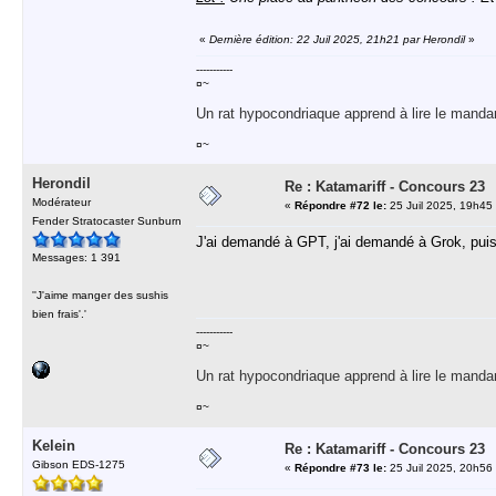
«
Dernière édition: 22 Juil 2025, 21h21 par Herondil
»
-----------
¤~
Un rat hypocondriaque apprend à lire le manda
¤~
Herondil
Re : Katamariff - Concours 23
Modérateur
«
Répondre #72 le:
25 Juil 2025, 19h45
Fender Stratocaster Sunburn
J'ai demandé à GPT, j'ai demandé à Grok, puis j'
Messages: 1 391
''J'aime manger des sushis
bien frais'.'
-----------
¤~
Un rat hypocondriaque apprend à lire le manda
¤~
Kelein
Re : Katamariff - Concours 23
Gibson EDS-1275
«
Répondre #73 le:
25 Juil 2025, 20h56