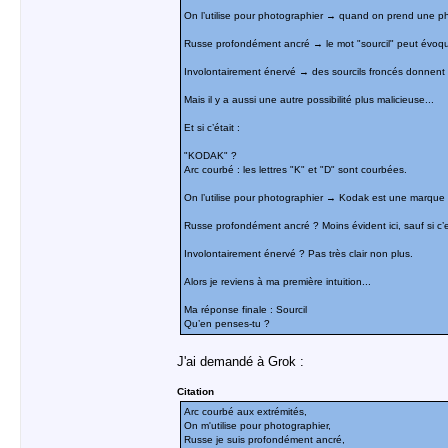
On l’utilise pour photographier → quand on prend une ph
Russe profondément ancré → le mot "sourcil" peut évoquer
Involontairement énervé → des sourcils froncés donnent l
Mais il y a aussi une autre possibilité plus malicieuse...
Et si c’était :
"KODAK" ?
Arc courbé : les lettres "K" et "D" sont courbées.
On l’utilise pour photographier → Kodak est une marque 
Russe profondément ancré ? Moins évident ici, sauf si c’e
Involontairement énervé ? Pas très clair non plus.
Alors je reviens à ma première intuition...
Ma réponse finale : Sourcil
Qu’en penses-tu ?
J'ai demandé à Grok :
Citation
Arc courbé aux extrémités,
On m'utilise pour photographier,
Russe je suis profondément ancré,