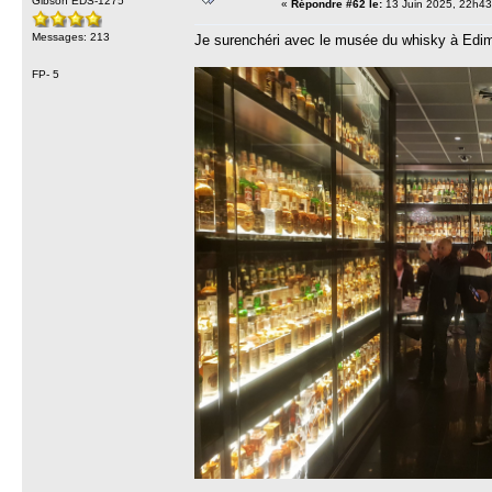
Gibson EDS-1275
«
Répondre #62 le:
13 Juin 2025, 22h43
Messages: 213
Je surenchéri avec le musée du whisky à Edim
FP- 5