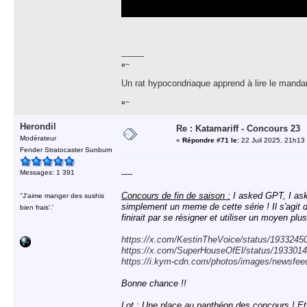
-----------
¤~
Un rat hypocondriaque apprend à lire le manda
¤~
Herondil
Re : Katamariff - Concours 23
Modérateur
«
Répondre #71 le:
22 Juil 2025, 21h13
Fender Stratocaster Sunburn
Messages: 1 391
----
Concours de fin de saison :
I asked GPT, I aske
''J'aime manger des sushis
simplement un meme de cette série ! Il s'agit
bien frais'.'
finirait par se résigner et utiliser un moyen pl
https://x.com/KestinTheVoice/status/193324
https://x.com/SuperHouseOfEl/status/19330
https://i.kym-cdn.com/photos/images/newsfee
Bonne chance !!
Lot :
Une place au panthéon des concours ! Et u