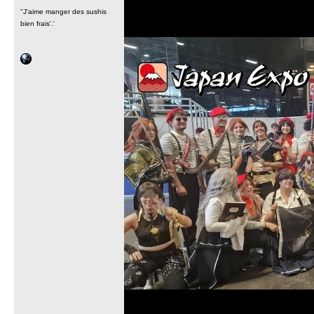
''J'aime manger des sushis
bien frais'.'