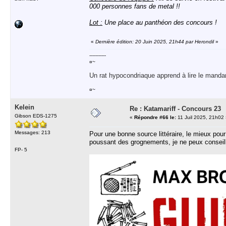
000 personnes fans de metal !!
Lot :
Une place au panthéon des concours !
«
Dernière édition: 20 Juin 2025, 21h44 par Herondil
»
-----------
¤~
Un rat hypocondriaque apprend à lire le manda
¤~
Kelein
Re : Katamariff - Concours 23
Gibson EDS-1275
«
Répondre #66 le:
11 Juil 2025, 21h02
Messages: 213
Pour une bonne source littéraire, le mieux pou
poussant des grognements, je ne peux conseill
FP- 5