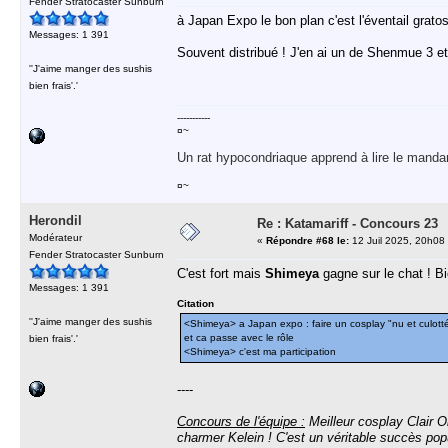
Fender Stratocaster Sunburn
à Japan Expo le bon plan c'est l'éventail gratos
Messages: 1 391
Souvent distribué ! J'en ai un de Shenmue 3 et 
''J'aime manger des sushis
bien frais'.'
-----------
¤~
Un rat hypocondriaque apprend à lire le manda
¤~
Herondil
Re : Katamariff - Concours 23
Modérateur
«
Répondre #68 le:
12 Juil 2025, 20h08
Fender Stratocaster Sunburn
C'est fort mais
Shimeya
gagne sur le chat ! Bi
Messages: 1 391
Citation
''J'aime manger des sushis
<Shimeya> a Japan expo : faire un cosplay "nu et culott
et ca passe avec le rôle
bien frais'.'
<Shimeya> c'est ma participation
----
Concours de l'équipe :
Meilleur cosplay Clair O
charmer Kelein ! C'est un véritable succès pop