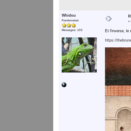
Whidou
R
Frankenstrat
«
Messages: 103
Et l'inverse, l
https://thebrun