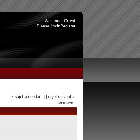
Welcome,
Guest
Please
Login
Register
« sujet précédent |
| sujet suivant »
IMPRIMER