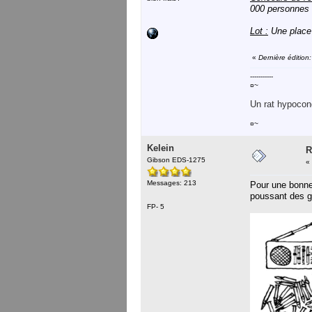
000 personnes 
Lot :
Une place
«
Dernière édition
-----------
¤~
Un rat hypocond
¤~
Kelein
R
Gibson EDS-1275
«
Messages: 213
Pour une bonne 
poussant des g
FP- 5