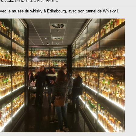
Répondre #62 le:
13 Juin 2025, 22h43 »
avec le musée du whisky à Edimbourg, avec son tunnel de Whisky !