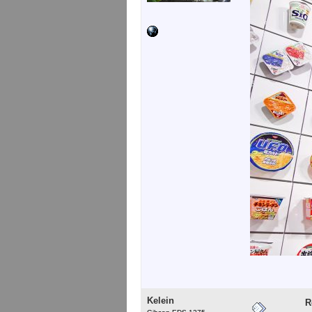
Kelein
R