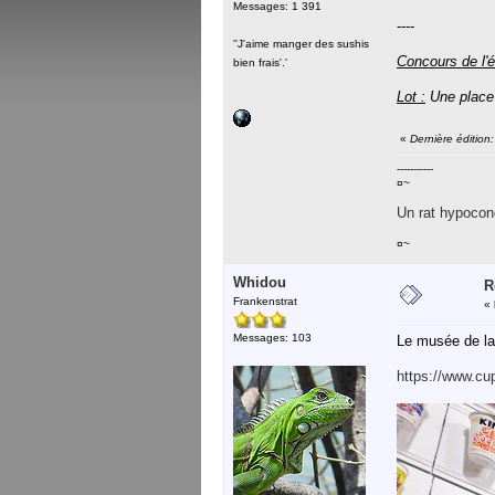
Messages: 1 391
----
''J'aime manger des sushis
Concours de l'é
bien frais'.'
Lot :
Une place
«
Dernière édition
-----------
¤~
Un rat hypocond
¤~
Whidou
R
Frankenstrat
«
Messages: 103
Le musée de la 
https://www.cu