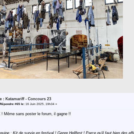
e : Katamariff - Concours 23
Répondre #65 le:
16 Juin 2025, 19h34 »
Z
! Même sans poster le forum, il gagne !!
quipe :
Kit de survie en festival ! Genre Hellfest ! Parce qu'il faut bien des e