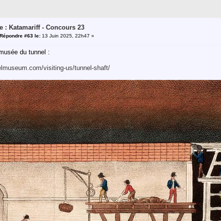
e : Katamariff - Concours 23
Répondre #63 le:
13 Juin 2025, 22h47 »
e musée du tunnel :
elmuseum.com/visiting-us/tunnel-shaft/