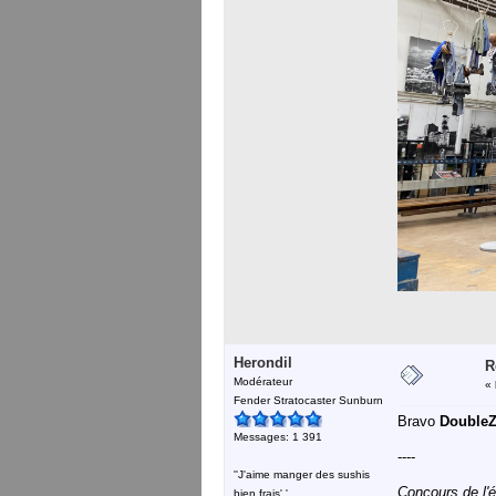
Herondil
R
Modérateur
«
Fender Stratocaster Sunburn
Bravo
Double
Messages: 1 391
----
''J'aime manger des sushis
Concours de l'é
bien frais'.'