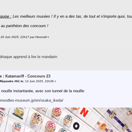
quipe :
Les meilleurs musées ! Il y en a des tas, de tout et n'importe quoi, tou
 au panthéon des concours !
: 20 Juin 2025, 22h17 par Herondil
»
riaque apprend à lire le mandarin
e : Katamariff - Concours 23
Répondre #61 le:
13 Juin 2025, 22h39 »
nouille instantanée, avec son tunnel de la nouille:
pnoodles-museum.jp/en/osaka_ikeda/