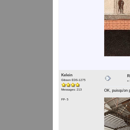
Kelein
R
Gibson EDS-1275
«
Messages: 213
OK, puisqu'on p
FP- 5