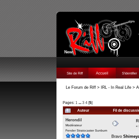
News:
Accueil
Site de Riff
S'identifier
Le Forum de Riff
>
IRL - In Real Life
>
A
Pages:
1
...
3
4
[
5
]
Auteur
Fil de discuss
Herondil
R
Modérateur
«
Fender Stratocaster Sunburn
Bravo
Shimey