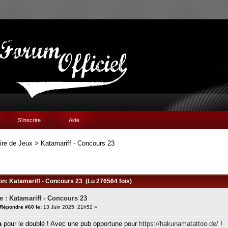
S'inscrire
Aide
ire de Jeux
>
Katamariff - Concours 23
ion: Katamariff - Concours 23 (Lu 276564 fois)
e : Katamariff - Concours 23
Répondre #60 le:
13 Juin 2025, 21h52 »
a
pour le doublé ! Avec une pub opportune pour
https://hakunamatattoo.de/
!