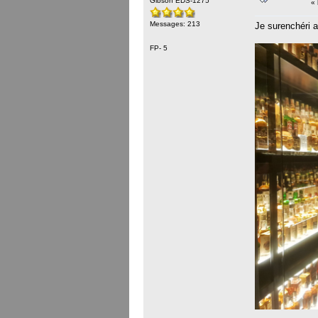
Gibson EDS-1275
«
Messages: 213
Je surenchéri 
FP- 5