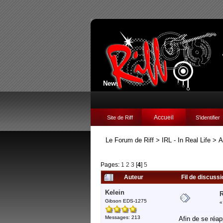
News:
Accueil
Site de Riff
S'identifier
Le Forum de Riff
>
IRL - In Real Life
>
A
Pages:
1
2
3
[
4
]
5
Auteur
Fil de discuss
Kelein
R
Gibson EDS-1275
Messages: 213
Afin de se réap