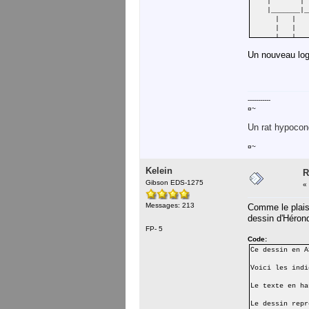
| | 
|_______|_
| |
| |
|___|
Un nouveau logo
-----------
¤~
Un rat hypocond
¤~
Kelein
R
Gibson EDS-1275
«
Messages: 213
Comme le plaisi
dessin d'Hérond
FP- 5
Code:
Ce dessin en A
Voici les indi
Le texte en ha
Le dessin repr