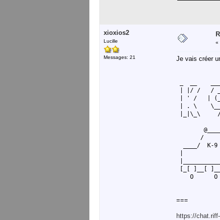
xioxios2
R
Lucille
«
Messages: 21
Je vais créer u
_ __ ___
| |/ / / _
| ' / | (
| . \ \_
|_|\_\ 
@____
/ 
____/ K-9
|
|___________
[_[ ]__[ ]__
O O
===
https://chat.r