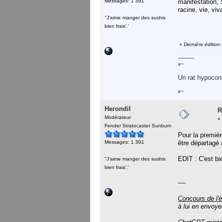
Messages: 1 391
manifestation, 
racine, vie, viv
''J'aime manger des sushis
bien frais'.'
«
Dernière édition
-----------
¤~
Un rat hypocond
¤~
Herondil
R
Modérateur
«
Fender Stratocaster Sunburn
Pour la premièr
Messages: 1 391
être départagé
EDIT : C'est bi
''J'aime manger des sushis
bien frais'.'
----
Concours de l'é
à lui en envoye