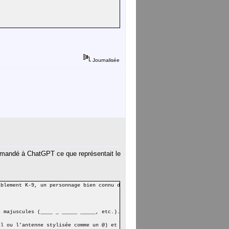
Journalisée
 demandé à ChatGPT ce que représentait le
ablement K-9, un personnage bien connu de l'univers de Doctor Who.
s majuscules (____ _ _____ _____, etc.).
il ou l’antenne stylisée comme un @) et des pattes rigides, ce qui est typi