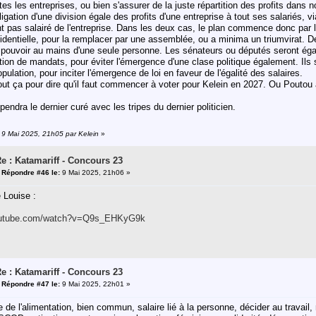
utes les entreprises, ou bien s'assurer de la juste répartition des profits dans 
bligation d'une division égale des profits d'une entreprise à tout ses salariés, via
t pas salairé de l'entreprise. Dans les deux cas, le plan commence donc par l
sidentielle, pour la remplacer par une assemblée, ou a minima un triumvirat. De
 pouvoir au mains d'une seule personne. Les sénateurs ou députés seront égal
tion de mandats, pour éviter l'émergence d'une clase politique également. Il
pulation, pour inciter l'émergence de loi en faveur de l'égalité des salaires.
tout ça pour dire qu'il faut commencer à voter pour Kelein en 2027. Ou Poutou 
pendra le dernier curé avec les tripes du dernier politicien.
: 9 Mai 2025, 21h05 par Kelein
»
e : Katamariff - Concours 23
«
Répondre #46 le:
9 Mai 2025, 21h06 »
e Louise :
youtube.com/watch?v=Q9s_EHKyG9k
e : Katamariff - Concours 23
«
Répondre #47 le:
9 Mai 2025, 22h01 »
 de l'alimentation, bien commun, salaire lié à la personne, décider au travail, r