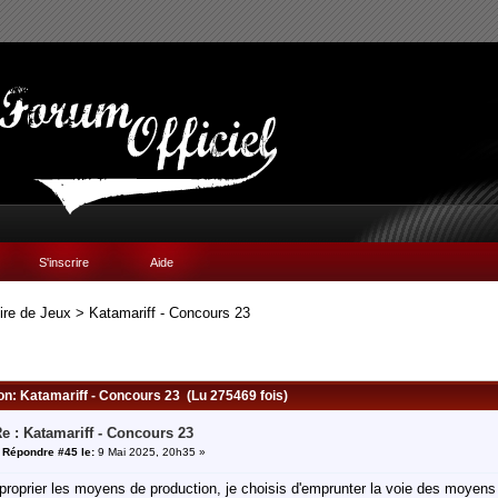
S'inscrire
Aide
ire de Jeux
>
Katamariff - Concours 23
ion: Katamariff - Concours 23 (Lu 275469 fois)
e : Katamariff - Concours 23
«
Répondre #45 le:
9 Mai 2025, 20h35 »
proprier les moyens de production, je choisis d'emprunter la voie des moyens 