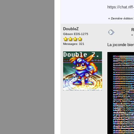
https://chat.r
«
Dernière édition
DoubleZ
R
Gibson EDS-1275
«
Messages: 321
La joconde bien