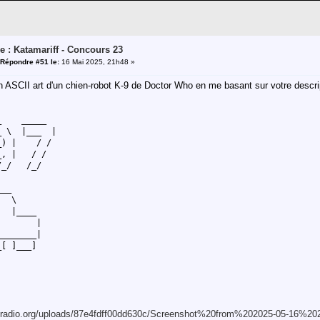
e : Katamariff - Concours 23
Répondre #51 le:
16 Mai 2025, 21h48 »
n ASCII art d'un chien-robot K-9 de Doctor Who en me basant sur votre descrip
 _____
 \ |___ |
_) | / /
_, | / /
/_/ /_/
__
\
 |____
 |
_______|
[ ]___]
iff-radio.org/uploads/87e4fdff00dd630c/Screenshot%20from%202025-05-16%20