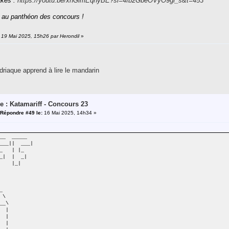
kes :
https://youtu.be/xnGimEqnyBE?si=4fb2GbeOVyO9gi_s&t=453
 au panthéon des concours !
: 19 Mai 2025, 15h26 par Herondil
»
riaque apprend à lire le mandarin
e : Katamariff - Concours 23
Répondre #49 le:
16 Mai 2025, 14h34 »
_ _____
___|| ___|
| |_ | |_
 _| | _|
|_| |_|
_
\
_\
|
|
|