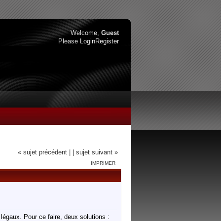
Welcome,
Guest
Please
Login
Register
« sujet précédent |
| sujet suivant »
IMPRIMER
légaux. Pour ce faire, deux solutions :