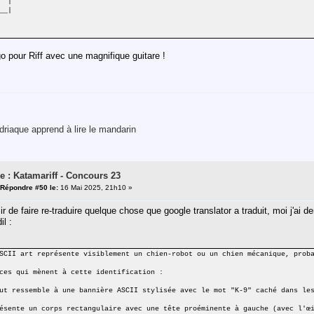
|
__|
 pour Riff avec une magnifique guitare !
riaque apprend à lire le mandarin
e : Katamariff - Concours 23
Répondre #50 le:
16 Mai 2025, 21h10 »
r de faire re-traduire quelque chose que google translator a traduit, moi j'ai
il :
SCII art représente visiblement un chien-robot ou un chien mécanique, prob
ces qui mènent à cette identification :
ut ressemble à une bannière ASCII stylisée avec le mot "K-9" caché dans le
ésente un corps rectangulaire avec une tête proéminente à gauche (avec l'œ