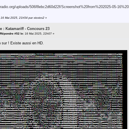
iff-radio.org/uploads/506f8ebc2d60d22f/Screenshot%20from%202025-05-16%20
: 16 Mai 2025, 21h54 par xioxios2
»
e : Katamariff - Concours 23
Répondre #52 le:
16 Mai 2025, 22h07 »
 sur ! Existe aussi en HD.