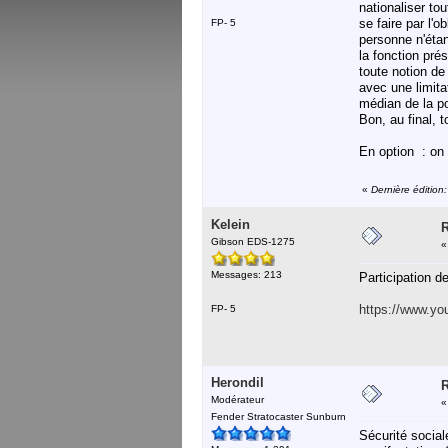
nationaliser to
se faire par l'o
FP- 5
personne n'étan
la fonction pré
toute notion de
avec une limita
médian de la po
Bon, au final, 
En option : on 
«
Dernière édition
Kelein
R
Gibson EDS-1275
Messages: 213
Participation d
https://www.
FP- 5
Herondil
R
Modérateur
Fender Stratocaster Sunburn
Sécurité sociale