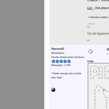
ChatGPT mista
Lot :
Une place
«
Dernière édition
-----------
¤~
Un rat hypocond
¤~
Herondil
R
Modérateur
«
Fender Stratocaster Sunburn
Code:
Messages: 1 391
____ _ ____
| _ \| | | 
| |_) | | 
''J'aime manger des sushis
| __/| | |
bien frais'.'
|_| |_| 
__
/ \__
| ( @\__
| \ 
| \___
| | 
| | 
| | 