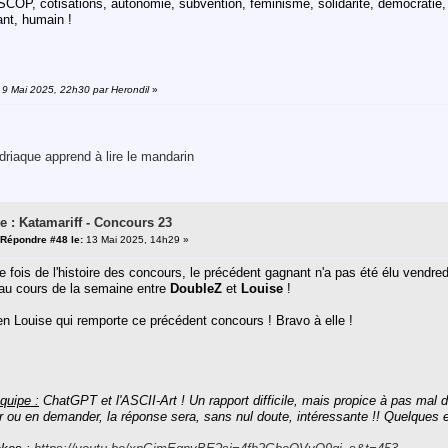
SCOP, cotisations, autonomie, subvention, féminisme, solidarité, démocratie, vo
ant, humain !
: 9 Mai 2025, 22h30 par Herondil
»
riaque apprend à lire le mandarin
e : Katamariff - Concours 23
Répondre #48 le:
13 Mai 2025, 14h29 »
e fois de l'histoire des concours, le précédent gagnant n'a pas été élu vendre
 au cours de la semaine entre
DoubleZ
et
Louise
!
en Louise qui remporte ce précédent concours ! Bravo à elle !
quipe :
ChatGPT et l'ASCII-Art ! Un rapport difficile, mais propice à pas mal d
r ou en demander, la réponse sera, sans nul doute, intéressante !! Quelques