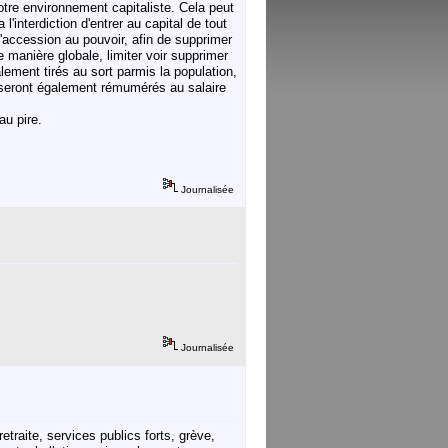
notre environnement capitaliste. Cela peut
 l'interdiction d'entrer au capital de tout
'accession au pouvoir, afin de supprimer
 manière globale, limiter voir supprimer
ement tirés au sort parmis la population,
s seront également rémumérés au salaire
au pire.
Journalisée
Journalisée
etraite, services publics forts, grève,