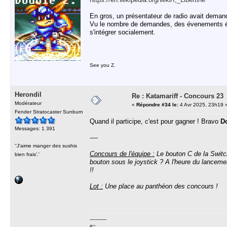
En gros, un présentateur de radio avait demandé
Vu le nombre de demandes, des évenements éto
s'intégrer socialement.
See you Z.
Herondil
Re : Katamariff - Concours 23
Modérateur
«
Répondre #34 le:
4 Avr 2025, 23h19 
Fender Stratocaster Sunburn
Quand il participe, c'est pour gagner ! Bravo
D
Messages: 1 391
----
''J'aime manger des sushis
Concours de l'équipe :
Le bouton C de la Switch
bien frais'.'
bouton sous le joystick ? A l'heure du lancem
!!
Lot :
Une place au panthéon des concours !
-----------
¤~