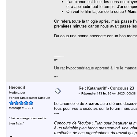
L'ambiance est folle, les gens cosplayés
et à applaudir tout le temps. J'ai compri
On voit le film la jour de la sortie !
Mai
On refera toute la trilogie après, mais passé l'h
premières minutes car on nous avait passé les
Du coup une bonne anecdote car un bon momen
-----------
¤~
Un rat hypocondriaque apprend à lire le manda
¤~
Herondil
Re : Katamariff - Concours 23
Modérateur
«
Répondre #43 le:
19 Avr 2025, 00h38 
Fender Stratocaster Sunburn
Le cinémobile de
xioxios
aura été une découver
Messages: 1 391
tous pour vos anecdotes sur le forum mais auss
----
''J'aime manger des sushis
Concours de l'équipe :
Plan pour instaurer la m
bien frais'.'
à un véritable plan façon mastermind, une vérit
turpitudes de ces organisations du travail qui 