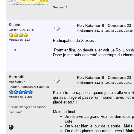
See you Z.
Kelein
Re : Katamariff - Concours 23
Gibson EDS-1275
«
Répondre #41 le:
18 Avr 2025, 22h35 
Messages: 213
Participation de Xioxios :
Premier film, on devait aller voir Le Roi Lion da
FP- 5
Donc je me.suis contenté longtemps.du cinem
Herondil
Re : Katamariff - Concours 23
Modérateur
«
Répondre #42 le:
19 Avr 2025, 00h17 
Fender Stratocaster Sunburn
Kelein tu me rappelles quand je suis allé voir
Messages: 1 391
qui avait l'âge et passer un moment avec notre p
placé et tout !
''J'aime manger des sushis
Mais au final :
bien frais'.'
Je réserve au grand Rex les dernières p
côté.
On y est bien le jour de la sortie !
Mais
On a des places pas mal situées !
Mai