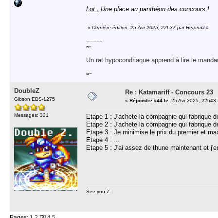
Lot :
Une place au panthéon des concours !
«
Dernière édition: 25 Avr 2025, 22h37 par Herondil
»
-----------
¤~
Un rat hypocondriaque apprend à lire le manda
¤~
DoubleZ
Re : Katamariff - Concours 23
Gibson EDS-1275
«
Répondre #44 le:
25 Avr 2025, 22h43 
Messages: 321
Etape 1 : J'achete la compagnie qui fabrique 
Etape 2 : J'achete la compagnie qui fabrique 
Etape 3 : Je minimise le prix du premier et m
Etape 4 : ...
Etape 5 : J'ai assez de thune maintenant et j
See you Z.
Pages:
1
2
[
3
]
4
5