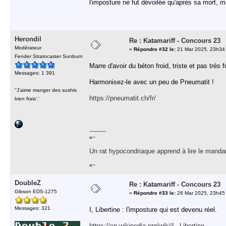
l'imposture ne fut dévoilée qu'après sa mort,
Herondil
Re : Katamariff - Concours 23
Modérateur
«
Répondre #32 le:
21 Mar 2025, 23h34
Fender Stratocaster Sunburn
Marre d'avoir du béton froid, triste et pas très 
Messages: 1 391
Harmonisez-le avec un peu de Pneumatit !
''J'aime manger des sushis
https://pneumatit.ch/fr/
bien frais'.'
-----------
¤~
Un rat hypocondriaque apprend à lire le manda
¤~
DoubleZ
Re : Katamariff - Concours 23
Gibson EDS-1275
«
Répondre #33 le:
28 Mar 2025, 23h45
Messages: 321
I, Libertine : l'imposture qui est devenu réel.
https://en.wikipedia.org/wiki/I,_Libertine