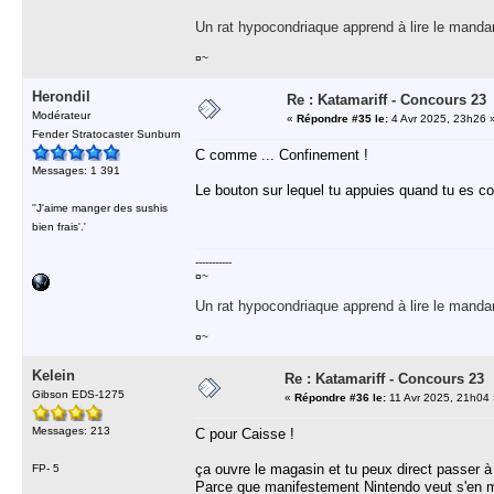
Un rat hypocondriaque apprend à lire le manda
¤~
Herondil
Re : Katamariff - Concours 23
Modérateur
«
Répondre #35 le:
4 Avr 2025, 23h26 
Fender Stratocaster Sunburn
C comme ... Confinement !
Messages: 1 391
Le bouton sur lequel tu appuies quand tu es con
''J'aime manger des sushis
bien frais'.'
-----------
¤~
Un rat hypocondriaque apprend à lire le manda
¤~
Kelein
Re : Katamariff - Concours 23
Gibson EDS-1275
«
Répondre #36 le:
11 Avr 2025, 21h04 
Messages: 213
C pour Caisse !
ça ouvre le magasin et tu peux direct passer à 
FP- 5
Parce que manifestement Nintendo veut s'en met