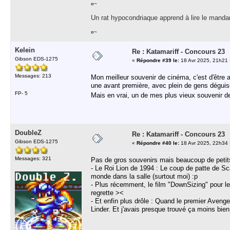
¤~
Un rat hypocondriaque apprend à lire le manda
¤~
Kelein
Re : Katamariff - Concours 23
Gibson EDS-1275
«
Répondre #39 le:
18 Avr 2025, 21h21 
Messages: 213
Mon meilleur souvenir de cinéma, c'est d'être 
une avant première, avec plein de gens déguisé,
FP- 5
Mais en vrai, un de mes plus vieux souvenir d
DoubleZ
Re : Katamariff - Concours 23
Gibson EDS-1275
«
Répondre #40 le:
18 Avr 2025, 22h34 
Messages: 321
Pas de gros souvenirs mais beaucoup de petit
- Le Roi Lion de 1994 : Le coup de patte de Sca
monde dans la salle (surtout moi) :p
- Plus récemment, le film "DownSizing" pour leq
regrette ><
- Et enfin plus drôle : Quand le premier Avenge
Linder. Et j'avais presque trouvé ça moins bien