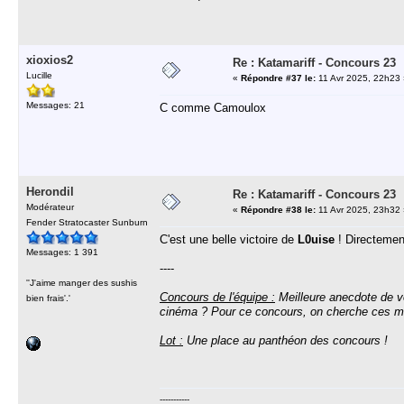
xioxios2
Re : Katamariff - Concours 23
Lucille
«
Répondre #37 le:
11 Avr 2025, 22h23 
Messages: 21
C comme Camoulox
Herondil
Re : Katamariff - Concours 23
Modérateur
«
Répondre #38 le:
11 Avr 2025, 23h32 
Fender Stratocaster Sunburn
C'est une belle victoire de
L0uise
! Directement
Messages: 1 391
----
''J'aime manger des sushis
Concours de l'équipe :
Meilleure anecdote de v
bien frais'.'
cinéma ? Pour ce concours, on cherche ces mom
Lot :
Une place au panthéon des concours !
-----------