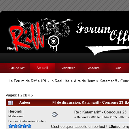
News:
Accueil
Site de Riff
S'identifier
S'inscrire
Aide
Le Forum de Riff
>
IRL - In Real Life
>
Aire de Jeux
>
Katamariff - Con
Pages:
1
2
[
3
]
4
5
Auteur
Fil de discussion: Katamariff - Concours 23 (L
Herondil
Re : Katamariff - Concours 23
Modérateur
«
Répondre #30 le:
8 Mar 2025, 23h05 
Fender Stratocaster Sunburn
C'est ce qu'on appelle un perfect !
L0uise
remp