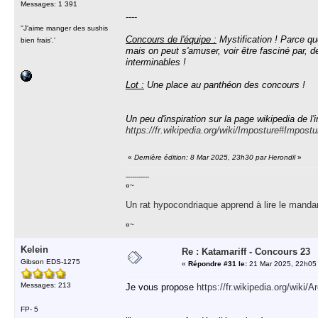
Messages: 1 391
----
''J'aime manger des sushis
Concours de l'équipe :
Mystification ! Parce qu
bien frais'.'
mais on peut s'amuser, voir être fasciné par, 
interminables !
Lot :
Une place au panthéon des concours !
Un peu d'inspiration sur la page wikipedia de l'
https://fr.wikipedia.org/wiki/Imposture#Impos
«
Dernière édition: 8 Mar 2025, 23h30 par Herondil
»
-----------
¤~
Un rat hypocondriaque apprend à lire le manda
¤~
Kelein
Re : Katamariff - Concours 23
Gibson EDS-1275
«
Répondre #31 le:
21 Mar 2025, 22h05
Messages: 213
Je vous propose
https://fr.wikipedia.org/wiki
FP- 5