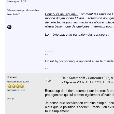
Messages: 1 391
---
''J'aime manger des sushis
Concours de l'équipe :
Comment les tapis de Fa
bien frais'.'
monde du jeu vidéo ! Dans Factorio on doit gér
de l'électricité pour les machines d'assemblag
n'aura besoin que de quelques matériaux pour r
Lot :
Une place au panthéon des concours !
-----------
¤~
Un rat hypocondriaque apprend à lire le manda
¤~
Kelein
Re : Katamariff - Concours "22, v'l
Gibson EDS-1275
«
Répondre #76 le:
21 Juin 2024, 21h22 »
Messages: 213
Beaucoup de théorie tournent sur internet à pr
protagoniste qui lui permet également d'avoir d
FP- 5
Je pense que l'explication est plus simple : tou
alors que la pollution s'accroit... Mais il en ex
tout simplement.