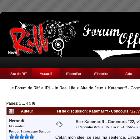
News:
Accueil
Site de Riff
S'identifier
S'inscrire
Aide
Le Forum de Riff
>
IRL - In Real Life
>
Aire de Jeux
>
Katamariff - Conco
Pages:
1
...
4
5
[
6
]
Auteur
Fil de discussion: Katamariff - Concours "22, v'
Herondil
Re : Katamariff - Concours "22, v'l
Modérateur
«
Répondre #75 le:
15 Juin 2024, 15h52 »
Fender Stratocaster Sunburn
C'était mon idée, ce sera ma sentence. Directi