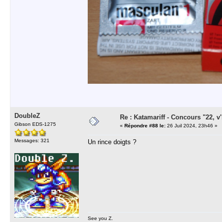
DoubleZ
Re : Katamariff - Concours "22, v'l
Gibson EDS-1275
«
Répondre #88 le:
26 Juil 2024, 23h46 »
Messages: 321
Un rince doigts ?
See you Z.