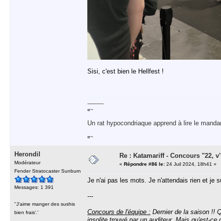
Sisi, c'est bien le Hellfest !
-----------
¤~
Un rat hypocondriaque apprend à lire le manda
¤~
Herondil
Re : Katamariff - Concours "22, v'l
Modérateur
«
Répondre #86 le:
24 Juil 2024, 18h41 »
Fender Stratocaster Sunburn
Je n'ai pas les mots. Je n'attendais rien et j
Messages: 1 391
---
''J'aime manger des sushis
Concours de l'équipe :
Dernier de la saison !! 
bien frais'.'
insolite trouvé par un auditeur. Mais qu'est-ce 