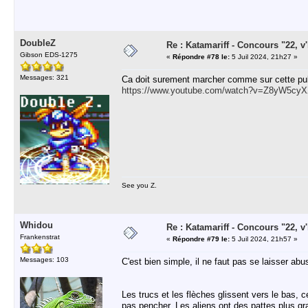
DoubleZ
Re : Katamariff - Concours "22, v'l
Gibson EDS-1275
«
Répondre #78 le:
5 Juil 2024, 21h27 »
Messages: 321
Ca doit surement marcher comme sur cette pub
https://www.youtube.com/watch?v=Z8yW5cy
See you Z.
Whidou
Re : Katamariff - Concours "22, v'l
Frankenstrat
«
Répondre #79 le:
5 Juil 2024, 21h57 »
Messages: 103
C'est bien simple, il ne faut pas se laisser abu
Les trucs et les flèches glissent vers le bas, 
pas pencher. Les aliens ont des pattes plus gr