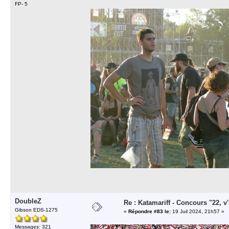
FP- 5
DoubleZ
Re : Katamariff - Concours "22, v'l
Gibson EDS-1275
«
Répondre #83 le:
19 Juil 2024, 21h57 »
Messages: 321