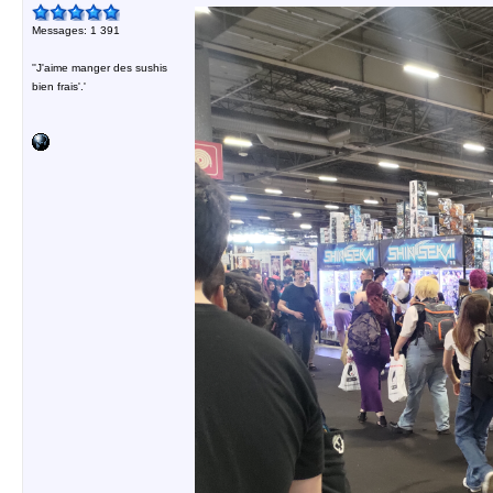
Messages: 1 391
''J'aime manger des sushis
bien frais'.'