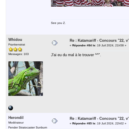
See you Z.
Whidou
Re : Katamariff - Concours "22, v'l
Frankenstrat
«
Répondre #84 le:
19 Juil 2024, 21h58 »
Messages: 103
J'ai eu du mal à le trouver ^^".
Herondil
Re : Katamariff - Concours "22, v'l
Modérateur
«
Répondre #85 le:
19 Juil 2024, 22h02 »
Fender Stratocaster Sunburn