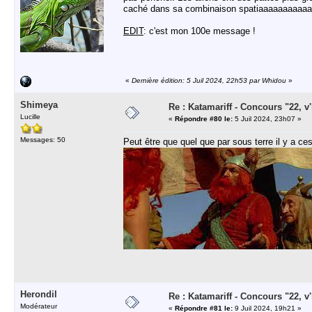
caché dans sa combinaison spatiaaaaaaaaaaa
EDIT
: c'est mon 100e message !
«
Dernière édition: 5 Juil 2024, 22h53 par Whidou
»
Shimeya
Re : Katamariff - Concours "22, v'l
Lucille
«
Répondre #80 le:
5 Juil 2024, 23h07 »
Messages: 50
Peut être que quel que par sous terre il y a ces
Herondil
Re : Katamariff - Concours "22, v'l
Modérateur
«
Répondre #81 le:
9 Juil 2024, 19h21 »