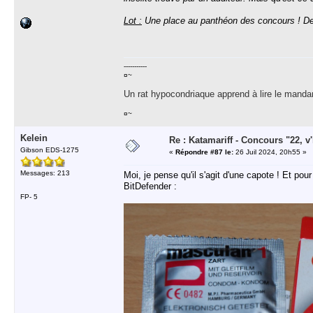
Lot :
Une place au panthéon des concours ! Des
-----------
¤~
Un rat hypocondriaque apprend à lire le manda
¤~
Kelein
Re : Katamariff - Concours "22, v'l
Gibson EDS-1275
«
Répondre #87 le:
26 Juil 2024, 20h55 »
Messages: 213
Moi, je pense qu'il s'agit d'une capote ! Et po
BitDefender :
FP- 5