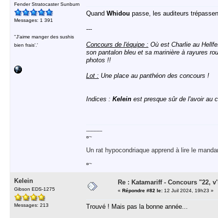
Fender Stratocaster Sunburn
Quand
Whidou
passe, les auditeurs trépassent
Messages: 1 391
---
''J'aime manger des sushis
Concours de l'équipe :
Où est Charlie au Hellfe
bien frais'.'
son pantalon bleu et sa marinière à rayures roug
photos !!
Lot :
Une place au panthéon des concours !
Indices :
Kelein
est presque sûr de l'avoir au
-----------
¤~
Un rat hypocondriaque apprend à lire le manda
¤~
Kelein
Re : Katamariff - Concours "22, v'l
Gibson EDS-1275
«
Répondre #82 le:
12 Juil 2024, 19h23 »
Messages: 213
Trouvé ! Mais pas la bonne année...