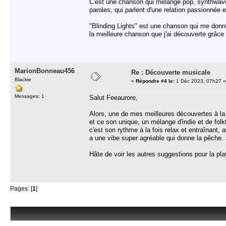
C'est une chanson qui mélange pop, synthwave
paroles, qui parlent d'une relation passionnée 
"Blinding Lights" est une chanson qui me donne 
la meilleure chanson que j'ai découverte grâce à
MarionBonneau456
Re : Découverte musicale
Blackie
«
Répondre #4 le:
1 Déc 2023, 07h27 »
Messages: 1
Salut Feeaurore,
Alors, une de mes meilleures découvertes à la 
et ce son unique, un mélange d'indie et de folk
c'est son rythme à la fois relax et entraînant,
a une vibe super agréable qui donne la pêche. J'
Hâte de voir les autres suggestions pour la play
Pages: [
1
]