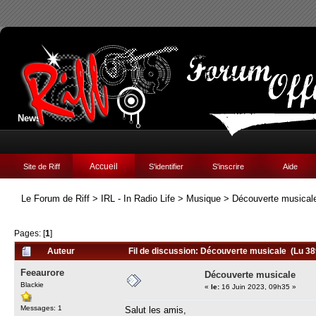
News:
Accueil
Site de Riff
S'identifier
S'inscrire
Aide
Le Forum de Riff
>
IRL - In Radio Life
>
Musique
>
Découverte musical
Pages: [
1
]
Auteur
Fil de discussion: Découverte musicale (Lu 38
Feeaurore
Découverte musicale
Blackie
«
le:
16 Juin 2023, 09h35 »
Messages: 1
Salut les amis,