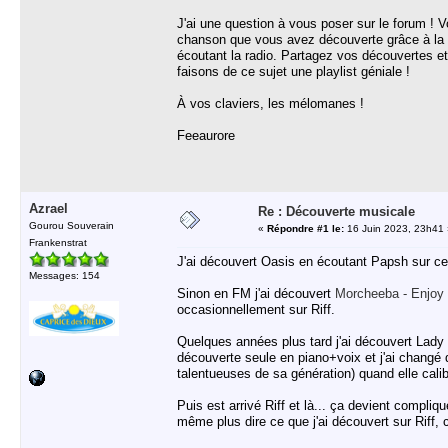
J'ai une question à vous poser sur le forum ! 
chanson que vous avez découverte grâce à la r
écoutant la radio. Partagez vos découvertes et
faisons de ce sujet une playlist géniale !
À vos claviers, les mélomanes !
Feeaurore
Azrael
Re : Découverte musicale
Gourou Souverain
«
Répondre #1 le:
16 Juin 2023, 23h41 
Frankenstrat
J'ai découvert Oasis en écoutant Papsh sur ce q
Messages: 154
Sinon en FM j'ai découvert
Morcheeba - Enjoy 
occasionnellement sur Riff.
Quelques années plus tard j'ai découvert Lady 
découverte seule en piano+voix et j'ai changé d'
talentueuses de sa génération) quand elle cal
Puis est arrivé Riff et là... ça devient compliq
même plus dire ce que j'ai découvert sur Riff, ce