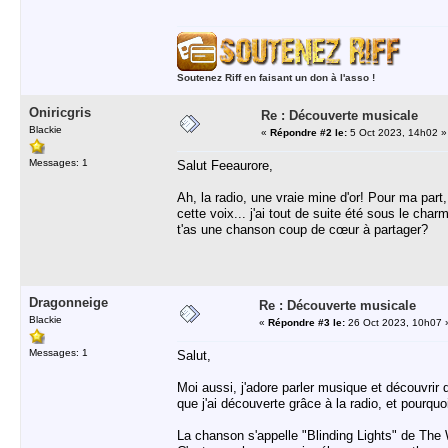
Soutenez Riff en faisant un don à l'asso !
Oniricgris
Re : Découverte musicale
Blackie
«
Répondre #2 le:
5 Oct 2023, 14h02 »
Messages: 1
Salut Feeaurore,
Ah, la radio, une vraie mine d'or! Pour ma part
cette voix... j'ai tout de suite été sous le ch
t'as une chanson coup de cœur à partager?
Dragonneige
Re : Découverte musicale
Blackie
«
Répondre #3 le:
26 Oct 2023, 10h07 
Messages: 1
Salut,
Moi aussi, j'adore parler musique et découvrir 
que j'ai découverte grâce à la radio, et pourquoi
La chanson s'appelle "Blinding Lights" de The W