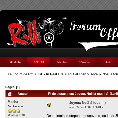
News:
Accueil
Site de Riff
S'identifier
S'inscrire
Aide
Le Forum de Riff
>
IRL - In Real Life
>
Tout et Rien
>
Joyeux Noël à tous
Pages: [
1
]
Auteur
Fil de discussion: Joyeux Noël à tous ! :) (Lu 6
Macha
Joyeux Noël à tous ! :)
Frankenstrat
«
le:
25 Déc 2009, 02h10 »
Messages: 189
Des lointaines steppes moscovites, où il est 3