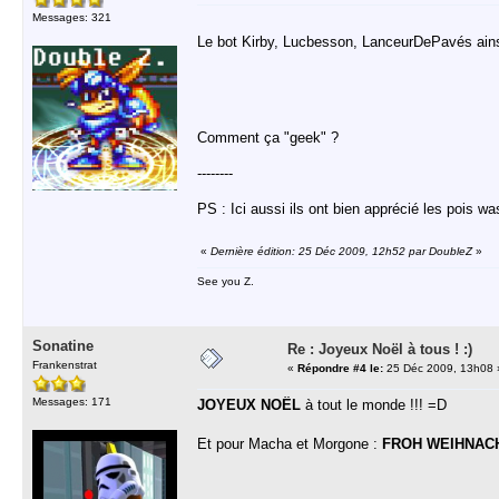
Messages: 321
Le bot Kirby, Lucbesson, LanceurDePavés ai
Comment ça "geek" ?
--------
PS : Ici aussi ils ont bien apprécié les pois wa
«
Dernière édition: 25 Déc 2009, 12h52 par DoubleZ
»
See you Z.
Sonatine
Re : Joyeux Noël à tous ! :)
Frankenstrat
«
Répondre #4 le:
25 Déc 2009, 13h08 
Messages: 171
JOYEUX NOËL
à tout le monde !!! =D
Et pour Macha et Morgone :
FROH WEIHNAC