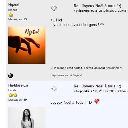
Ngetal
Re : Joyeux Noël à tous ! :)
Blackie
«
Répondre #6 le:
25 Déc 2009, 20h45 
Messages: 13
+1 ! lol
joyeux noel a vous les gens ! ^^
Si le monde était parfait, il serait vraiment très différent.
http://www.wat.tv/Ngetal
Ha-Mais-Lii
Re : Joyeux Noël à tous ! :)
Lucille
«
Répondre #7 le:
25 Déc 2009, 21h42 
Messages: 39
Joyeux Noël à Tous ! =D