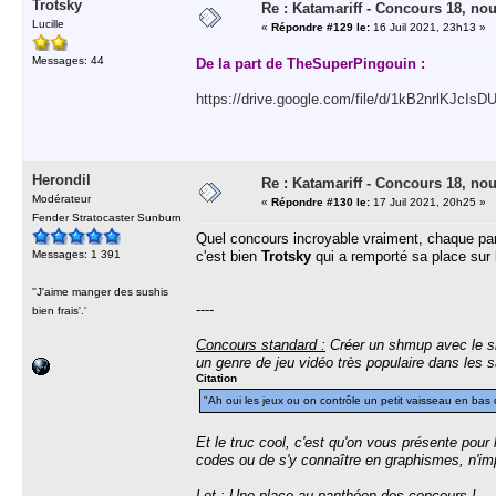
Trotsky
Re : Katamariff - Concours 18, no
Lucille
«
Répondre #129 le:
16 Juil 2021, 23h13 »
Messages: 44
De la part de TheSuperPingouin :
https://drive.google.com/file/d/1kB2nrlKJc
Herondil
Re : Katamariff - Concours 18, no
Modérateur
«
Répondre #130 le:
17 Juil 2021, 20h25 »
Fender Stratocaster Sunburn
Quel concours incroyable vraiment, chaque part
Messages: 1 391
c'est bien
Trotsky
qui a remporté sa place sur
''J'aime manger des sushis
----
bien frais'.'
Concours standard :
Créer un shmup avec le s
un genre de jeu vidéo très populaire dans les 
Citation
"Ah oui les jeux ou on contrôle un petit vaisseau en bas d
Et le truc cool, c'est qu'on vous présente pour 
codes ou de s'y connaître en graphismes, n'imp
Lot :
Une place au panthéon des concours !