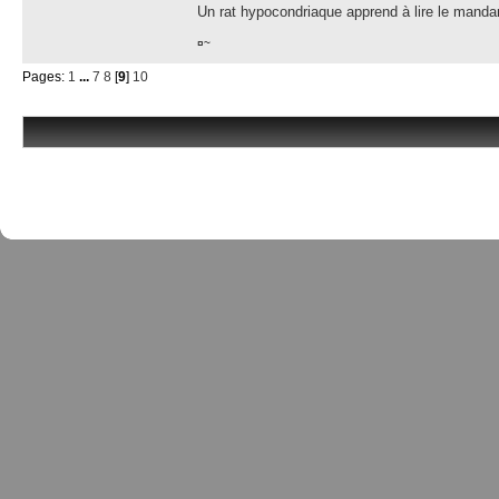
Un rat hypocondriaque apprend à lire le manda
¤~
Pages:
1
...
7
8
[
9
]
10