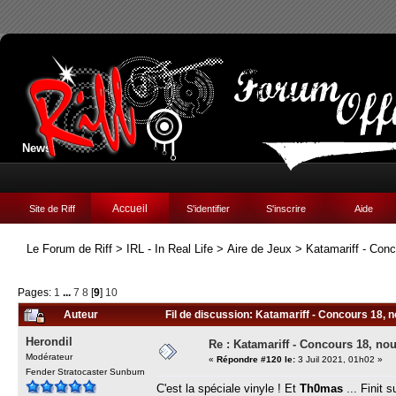
News:
Accueil
Site de Riff
S'identifier
S'inscrire
Aide
Le Forum de Riff
>
IRL - In Real Life
>
Aire de Jeux
>
Katamariff - Con
Pages:
1
...
7
8
[
9
]
10
Auteur
Fil de discussion: Katamariff - Concours 18, 
Herondil
Re : Katamariff - Concours 18, no
Modérateur
«
Répondre #120 le:
3 Juil 2021, 01h02 »
Fender Stratocaster Sunburn
C'est la spéciale vinyle ! Et
Th0mas
... Finit 