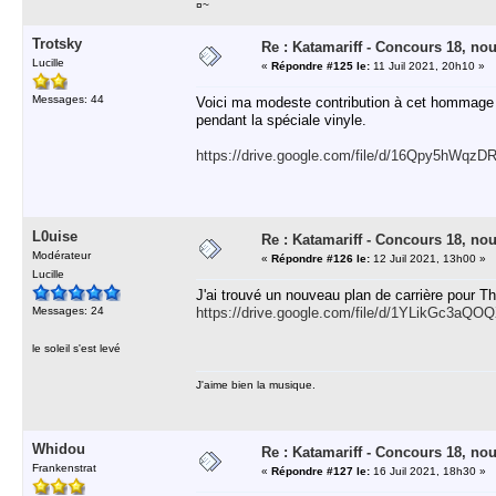
¤~
Trotsky
Re : Katamariff - Concours 18, no
Lucille
«
Répondre #125 le:
11 Juil 2021, 20h10 »
Messages: 44
Voici ma modeste contribution à cet hommage
pendant la spéciale vinyle.
https://drive.google.com/file/d/16Qpy5hWq
L0uise
Re : Katamariff - Concours 18, no
Modérateur
«
Répondre #126 le:
12 Juil 2021, 13h00 »
Lucille
J'ai trouvé un nouveau plan de carrière pour T
Messages: 24
https://drive.google.com/file/d/1YLikGc3
le soleil s'est levé
J'aime bien la musique.
Whidou
Re : Katamariff - Concours 18, no
Frankenstrat
«
Répondre #127 le:
16 Juil 2021, 18h30 »