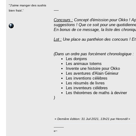
''J'aime manger des sushis
----
bien frais'.'
Concours :
Concept d'émission pour Okko ! Aprè
suggestions ! Que ce soit pour une quotidienn
En bonus de ce message, la liste des chronique
Lot :
Une place au panthéon des concours ! Et p
(Dans un ordre pas forcément chronologique :
Les donjons
Les animaux totems
Invente une histoire pour Okko
Les aventures d'Alain Génieur
Les inventions célèbres
Les résumés de livres
Les inventeurs célèbres
Les théorèmes de maths à deviner
)
«
Dernière édition: 31 Juil 2021, 13h21 par Herondil
»
-----------
¤~