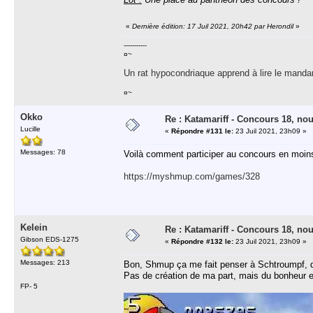
«
Dernière édition: 17 Juil 2021, 20h42 par Herondil
»
-----------
¤~
Un rat hypocondriaque apprend à lire le manda
¤~
Okko
Re : Katamariff - Concours 18, no
Lucille
«
Répondre #131 le:
23 Juil 2021, 23h09 »
Messages: 78
Voilà comment participer au concours en moins
https://myshmup.com/games/328
Kelein
Re : Katamariff - Concours 18, no
Gibson EDS-1275
«
Répondre #132 le:
23 Juil 2021, 23h09 »
Messages: 213
Bon, Shmup ça me fait penser à Schtroumpf, 
Pas de création de ma part, mais du bonheur e
FP- 5