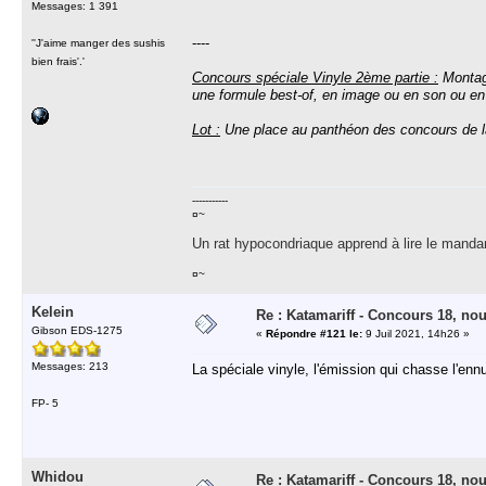
Messages: 1 391
----
''J'aime manger des sushis
bien frais'.'
Concours spéciale Vinyle 2ème partie :
Montage
une formule best-of, en image ou en son ou e
Lot :
Une place au panthéon des concours de la s
-----------
¤~
Un rat hypocondriaque apprend à lire le manda
¤~
Kelein
Re : Katamariff - Concours 18, no
Gibson EDS-1275
«
Répondre #121 le:
9 Juil 2021, 14h26 »
Messages: 213
La spéciale vinyle, l'émission qui chasse l'ennu
FP- 5
Whidou
Re : Katamariff - Concours 18, no