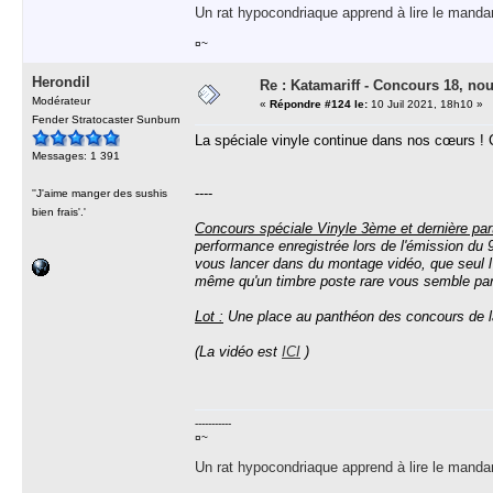
Un rat hypocondriaque apprend à lire le manda
¤~
Herondil
Re : Katamariff - Concours 18, no
Modérateur
«
Répondre #124 le:
10 Juil 2021, 18h10 »
Fender Stratocaster Sunburn
La spéciale vinyle continue dans nos cœurs ! 
Messages: 1 391
----
''J'aime manger des sushis
bien frais'.'
Concours spéciale Vinyle 3ème et dernière part
performance enregistrée lors de l'émission du 9
vous lancer dans du montage vidéo, que seul l
même qu'un timbre poste rare vous semble parfa
Lot :
Une place au panthéon des concours de la s
(La vidéo est
ICI
)
-----------
¤~
Un rat hypocondriaque apprend à lire le manda