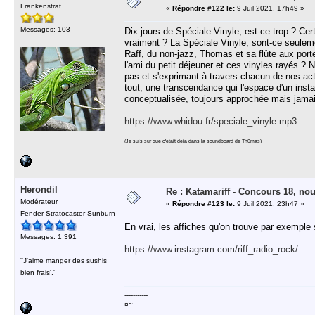
Frankenstrat
«
Répondre #122 le:
9 Juil 2021, 17h49 »
Messages: 103
Dix jours de Spéciale Vinyle, est-ce trop ? Cert
vraiment ? La Spéciale Vinyle, sont-ce seulem
Raff, du non-jazz, Thomas et sa flûte aux port
l'ami du petit déjeuner et ces vinyles rayés ?
pas et s'exprimant à travers chacun de nos acte
tout, une transcendance qui l'espace d'un inst
conceptualisée, toujours approchée mais jamais 
https://www.whidou.fr/speciale_vinyle.mp3
(Je suis sûr que c'était déjà dans la soundboard de Th0mas)
Herondil
Re : Katamariff - Concours 18, no
Modérateur
«
Répondre #123 le:
9 Juil 2021, 23h47 »
Fender Stratocaster Sunburn
En vrai, les affiches qu'on trouve par exemple 
Messages: 1 391
https://www.instagram.com/riff_radio_rock/
''J'aime manger des sushis
bien frais'.'
-----------
¤~