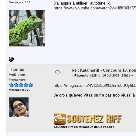
Messages: 103
J'ai appris à utiliser l'autotune :-).
https://www.youtube.com/watch?v=H8K00LfS
Thomas
Re : Katamariff - Concours 18, no
Modérateur
«
Répondre #128 le:
16 Juil 2021, 23h11 »
Frankenstrat
https://mega.nz/file/4Vt1SC5I#0BinTe0BU
Messages: 170
Je crois qu'avec Vitas on n'a pas trop réussi à
Soutenez Riff en faisant un don à l'asso !