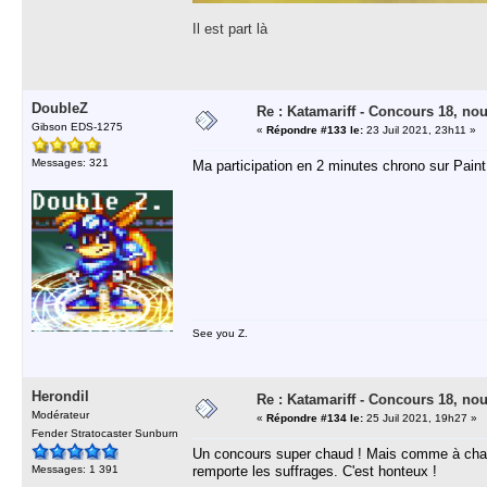
Il est part là
DoubleZ
Re : Katamariff - Concours 18, no
Gibson EDS-1275
«
Répondre #133 le:
23 Juil 2021, 23h11 »
Messages: 321
Ma participation en 2 minutes chrono sur Paint
See you Z.
Herondil
Re : Katamariff - Concours 18, no
Modérateur
«
Répondre #134 le:
25 Juil 2021, 19h27 »
Fender Stratocaster Sunburn
Un concours super chaud ! Mais comme à chaqu
Messages: 1 391
remporte les suffrages. C'est honteux !