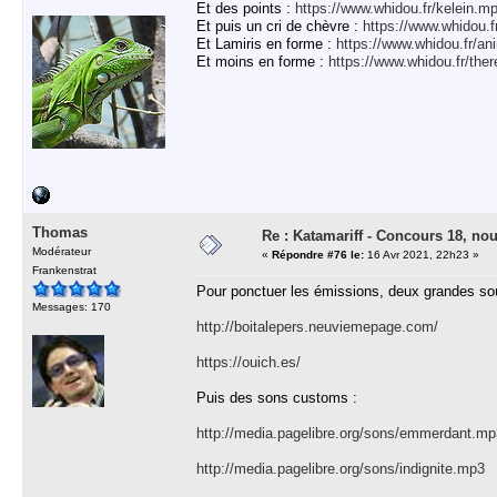
Et des points :
https://www.whidou.fr/kelein.m
Et puis un cri de chèvre :
https://www.whidou.
Et Lamiris en forme :
https://www.whidou.fr/a
Et moins en forme :
https://www.whidou.fr/th
Thomas
Re : Katamariff - Concours 18, no
Modérateur
«
Répondre #76 le:
16 Avr 2021, 22h23 »
Frankenstrat
Pour ponctuer les émissions, deux grandes s
Messages: 170
http://boitalepers.neuviemepage.com/
https://ouich.es/
Puis des sons customs :
http://media.pagelibre.org/sons/emmerdant.mp
http://media.pagelibre.org/sons/indignite.mp3