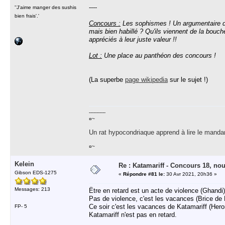
----
''J'aime manger des sushis
bien frais'.'
Concours :
Les sophismes ! Un argumentaire d
mais bien habillé ? Qu'ils viennent de la bouche
appréciés à leur juste valeur !!
Lot :
Une place au panthéon des concours !
(La superbe
page wikipedia
sur le sujet !)
-----------
¤~
Un rat hypocondriaque apprend à lire le manda
¤~
Kelein
Re : Katamariff - Concours 18, no
Gibson EDS-1275
«
Répondre #81 le:
30 Avr 2021, 20h36 »
Messages: 213
Être en retard est un acte de violence (Ghandi)
Pas de violence, c'est les vacances (Brice de 
Ce soir c'est les vacances de Katamariff (Heron
FP- 5
Katamariff n'est pas en retard.