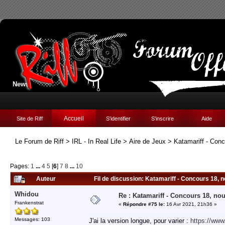
News:
Accueil
Site de Riff
S'identifier
S'inscrire
Aide
Le Forum de Riff
>
IRL - In Real Life
>
Aire de Jeux
>
Katamariff - Con
Pages:
1
...
4
5
[
6
]
7
8
...
10
Auteur
Fil de discussion: Katamariff - Concours 18, 
Whidou
Re : Katamariff - Concours 18, no
Frankenstrat
«
Répondre #75 le:
16 Avr 2021, 21h36 »
Messages: 103
J'ai la version longue, pour varier :
https://ww