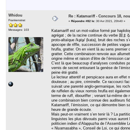
Whidou
Re : Katamariff - Concours 18, no
Frankenstrat
«
Répondre #82 le:
30 Avr 2021, 20h40 »
Messages: 103
Katamariff est un mot-valise formé par haplol
agrégat ; de la racine continue du verbe 固ま
proto-altaïque /ka̠ta̠/ (kata), bruit des roches s
apocope de riffle, succession de petites vagues
hrufla, gratter. On en vient là au sens premier
gratter. Cette combinaison renvoie aux allumett
origine même et raison d’être de l’émission ca
C’est là que beaucoup d’analyses conduites par
vernis de secret entourant la genèse de l’émis
peine été gratté.
Le lecteur attentif et perspicace aura en effet
douteuse ; au pire, criminelle. Ce raccourci fa
suivait une parenté anglo-germanique, les roc
de ruffelen du vieux norrois hrufla est égaleme
terme de ruff, ébouriffer ; venant lui-même de 
une combinaison bien connue des auditeurs fid
Katamariff, l’émission, ce qui démontre bien sa
heure de grande écoute.
Mais peut-on vraiment s’en tenir là ? La partiti
linguistes les plus dévoués parmi vous auront 
politicien indien d’Alappuzha de l’Assemblée L
« Niyamasabha », Conseil de Loi, ce qui donn