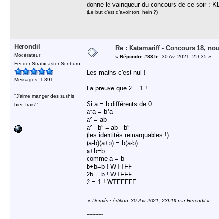
donne le vainqueur du concours de ce soir : K
(Le but c’est d’avoir tort, hein ?)
Herondil
Re : Katamariff - Concours 18, no
Modérateur
«
Répondre #83 le:
30 Avr 2021, 22h35 »
Fender Stratocaster Sunburn
Les maths c'est nul !
Messages: 1 391
La preuve que 2 = 1 !
''J'aime manger des sushis
Si a = b différents de 0
bien frais'.'
a*a = b*a
a² = ab
a² - b² = ab - b²
(les identités remarquables !)
(a-b)(a+b) = b(a-b)
a+b=b
comme a = b
b+b=b ! WTTFF
2b = b ! WTFFF
2 = 1 ! WTFFFFF
«
Dernière édition: 30 Avr 2021, 23h18 par Herondil
»
-----------