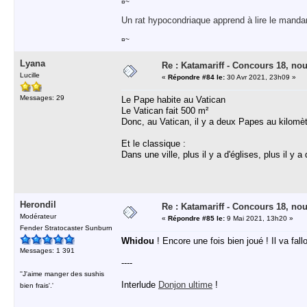
¤~
Un rat hypocondriaque apprend à lire le manda
¤~
Lyana
Re : Katamariff - Concours 18, no
Lucille
«
Répondre #84 le:
30 Avr 2021, 23h09 »
Messages: 29
Le Pape habite au Vatican
Le Vatican fait 500 m²
Donc, au Vatican, il y a deux Papes au kilomèt
Et le classique :
Dans une ville, plus il y a d'églises, plus il y 
Herondil
Re : Katamariff - Concours 18, no
Modérateur
«
Répondre #85 le:
9 Mai 2021, 13h20 »
Fender Stratocaster Sunburn
Whidou
! Encore une fois bien joué ! Il va fal
Messages: 1 391
----
''J'aime manger des sushis
Interlude
Donjon ultime
!
bien frais'.'
----