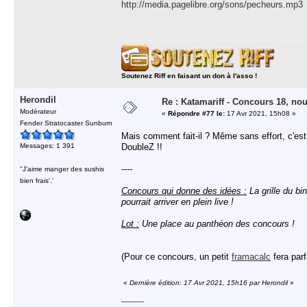
http://media.pagelibre.org/sons/pecheurs.mp3
Soutenez Riff en faisant un don à l'asso !
Herondil
Re : Katamariff - Concours 18, no
Modérateur
«
Répondre #77 le:
17 Avr 2021, 15h08 »
Fender Stratocaster Sunburn
Mais comment fait-il ? Même sans effort, c'es
Messages: 1 391
DoubleZ !!
----
''J'aime manger des sushis
bien frais'.'
Concours qui donne des idées :
La grille du bi
pourrait arriver en plein live !
Lot :
Une place au panthéon des concours !
(Pour ce concours, un petit
framacalc
fera parf
«
Dernière édition: 17 Avr 2021, 15h16 par Herondil
»
-----------