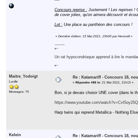
Concours reprise :
Justement ! Les reprises !
de cover jolies, qu'on aimera découvrir et écout
Lot :
Une place au panthéon des concours !
«
Dernière édition: 15 Mai 2021, 15h00 par Herondil
»
-----------
¤~
Un rat hypocondriaque apprend à lire le manda
¤~
Maitre_Yodoigt
Re : Katamariff - Concours 18, no
Lucille
«
Répondre #86 le:
21 Mai 2021, 21h15 »
Messages: 75
Bon, si je devais choisir UNE cover (dans le thè
https://www.youtube.com/watch?v=CvI5oy25
Harp twins qui reprend Metallica - Nothing Els
Kelein
Re : Katamariff - Concours 18, no