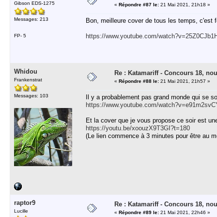
Gibson EDS-1275
«
Répondre #87 le:
21 Mai 2021, 21h18 »
Messages: 213
Bon, meilleure cover de tous les temps, c'est
https://www.youtube.com/watch?v=25Z0CJb1
FP- 5
Whidou
Re : Katamariff - Concours 18, no
Frankenstrat
«
Répondre #88 le:
21 Mai 2021, 21h57 »
Messages: 103
Il y a probablement pas grand monde qui se s
https://www.youtube.com/watch?v=e91m2sv
Et la cover que je vous propose ce soir est 
https://youtu.be/xoouzX9T3GI?t=180
(Le lien commence à 3 minutes pour être au mo
raptor9
Re : Katamariff - Concours 18, no
Lucille
«
Répondre #89 le:
21 Mai 2021, 22h46 »