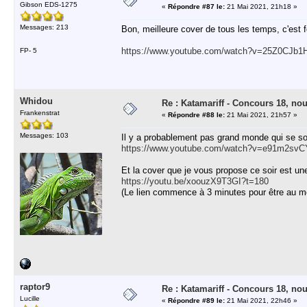
Gibson EDS-1275
«
Répondre #87 le:
21 Mai 2021, 21h18 »
Messages: 213
Bon, meilleure cover de tous les temps, c'est
https://www.youtube.com/watch?v=25Z0CJb1
FP- 5
Whidou
Re : Katamariff - Concours 18, no
Frankenstrat
«
Répondre #88 le:
21 Mai 2021, 21h57 »
Messages: 103
Il y a probablement pas grand monde qui se s
https://www.youtube.com/watch?v=e91m2sv
Et la cover que je vous propose ce soir est 
https://youtu.be/xoouzX9T3GI?t=180
(Le lien commence à 3 minutes pour être au mo
raptor9
Re : Katamariff - Concours 18, no
Lucille
«
Répondre #89 le:
21 Mai 2021, 22h46 »