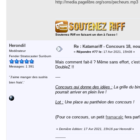
http://media.pagelibre.org/sons/pecheurs.mp3
Soutenez Riff en faisant un don à l'asso !
Herondil
Re : Katamariff - Concours 18, no
Modérateur
«
Répondre #77 le:
17 Avr 2021, 15h08 »
Fender Stratocaster Sunburn
Mais comment fait-il ? Même sans effort, c'es
Messages: 1 391
DoubleZ !!
----
''J'aime manger des sushis
bien frais'.'
Concours qui donne des idées :
La grille du bi
pourrait arriver en plein live !
Lot :
Une place au panthéon des concours !
(Pour ce concours, un petit
framacalc
fera parf
«
Dernière édition: 17 Avr 2021, 15h16 par Herondil
»
-----------