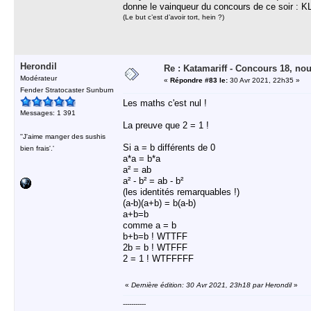
donne le vainqueur du concours de ce soir : K
(Le but c’est d’avoir tort, hein ?)
Herondil
Re : Katamariff - Concours 18, no
Modérateur
«
Répondre #83 le:
30 Avr 2021, 22h35 »
Fender Stratocaster Sunburn
Les maths c'est nul !
Messages: 1 391
La preuve que 2 = 1 !
''J'aime manger des sushis
Si a = b différents de 0
bien frais'.'
a*a = b*a
a² = ab
a² - b² = ab - b²
(les identités remarquables !)
(a-b)(a+b) = b(a-b)
a+b=b
comme a = b
b+b=b ! WTTFF
2b = b ! WTFFF
2 = 1 ! WTFFFFF
«
Dernière édition: 30 Avr 2021, 23h18 par Herondil
»
-----------