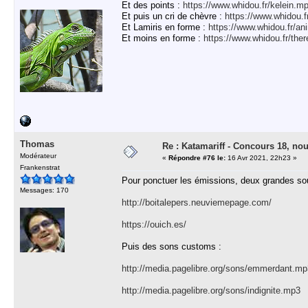
Et des points :
https://www.whidou.fr/kelein.m
Et puis un cri de chèvre :
https://www.whidou.
Et Lamiris en forme :
https://www.whidou.fr/a
Et moins en forme :
https://www.whidou.fr/th
Thomas
Re : Katamariff - Concours 18, no
Modérateur
«
Répondre #76 le:
16 Avr 2021, 22h23 »
Frankenstrat
Pour ponctuer les émissions, deux grandes s
Messages: 170
http://boitalepers.neuviemepage.com/
https://ouich.es/
Puis des sons customs :
http://media.pagelibre.org/sons/emmerdant.mp
http://media.pagelibre.org/sons/indignite.mp3