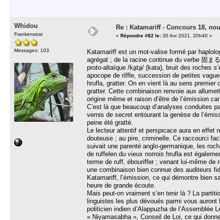
Whidou
Re : Katamariff - Concours 18, no
Frankenstrat
«
Répondre #82 le:
30 Avr 2021, 20h40 »
Messages: 103
Katamariff est un mot-valise formé par haplol
agrégat ; de la racine continue du verbe 固ま
proto-altaïque /ka̠ta̠/ (kata), bruit des roches s
apocope de riffle, succession de petites vagues
hrufla, gratter. On en vient là au sens premier
gratter. Cette combinaison renvoie aux allumett
origine même et raison d’être de l’émission ca
C’est là que beaucoup d’analyses conduites par
vernis de secret entourant la genèse de l’émis
peine été gratté.
Le lecteur attentif et perspicace aura en effet
douteuse ; au pire, criminelle. Ce raccourci fa
suivait une parenté anglo-germanique, les roc
de ruffelen du vieux norrois hrufla est égaleme
terme de ruff, ébouriffer ; venant lui-même de 
une combinaison bien connue des auditeurs fid
Katamariff, l’émission, ce qui démontre bien sa
heure de grande écoute.
Mais peut-on vraiment s’en tenir là ? La partiti
linguistes les plus dévoués parmi vous auront 
politicien indien d’Alappuzha de l’Assemblée L
« Niyamasabha », Conseil de Loi, ce qui donn