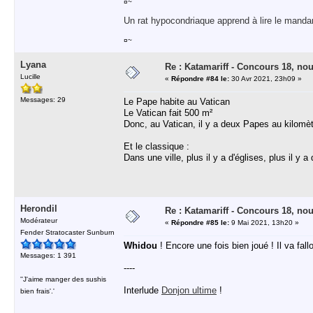
¤~
Un rat hypocondriaque apprend à lire le manda
¤~
Lyana
Re : Katamariff - Concours 18, no
Lucille
«
Répondre #84 le:
30 Avr 2021, 23h09 »
Messages: 29
Le Pape habite au Vatican
Le Vatican fait 500 m²
Donc, au Vatican, il y a deux Papes au kilomèt
Et le classique :
Dans une ville, plus il y a d'églises, plus il y 
Herondil
Re : Katamariff - Concours 18, no
Modérateur
«
Répondre #85 le:
9 Mai 2021, 13h20 »
Fender Stratocaster Sunburn
Whidou
! Encore une fois bien joué ! Il va fal
Messages: 1 391
----
''J'aime manger des sushis
Interlude
Donjon ultime
!
bien frais'.'
----