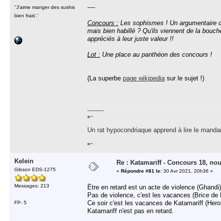
----
''J'aime manger des sushis
bien frais'.'
Concours :
Les sophismes ! Un argumentaire d
mais bien habillé ? Qu'ils viennent de la bouche
appréciés à leur juste valeur !!
Lot :
Une place au panthéon des concours !
(La superbe
page wikipedia
sur le sujet !)
-----------
¤~
Un rat hypocondriaque apprend à lire le manda
¤~
Kelein
Re : Katamariff - Concours 18, no
Gibson EDS-1275
«
Répondre #81 le:
30 Avr 2021, 20h36 »
Messages: 213
Être en retard est un acte de violence (Ghandi)
Pas de violence, c'est les vacances (Brice de 
Ce soir c'est les vacances de Katamariff (Heron
FP- 5
Katamariff n'est pas en retard.