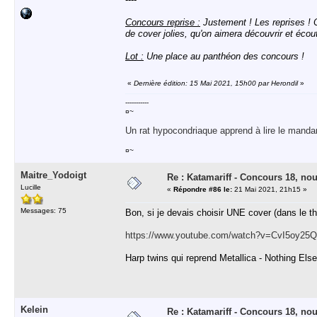
Concours reprise :
Justement ! Les reprises !
de cover jolies, qu'on aimera découvrir et écout
Lot :
Une place au panthéon des concours !
«
Dernière édition: 15 Mai 2021, 15h00 par Herondil
»
-----------
¤~
Un rat hypocondriaque apprend à lire le manda
¤~
Maitre_Yodoigt
Re : Katamariff - Concours 18, no
Lucille
«
Répondre #86 le:
21 Mai 2021, 21h15 »
Messages: 75
Bon, si je devais choisir UNE cover (dans le thè
https://www.youtube.com/watch?v=CvI5oy25
Harp twins qui reprend Metallica - Nothing Els
Kelein
Re : Katamariff - Concours 18, no