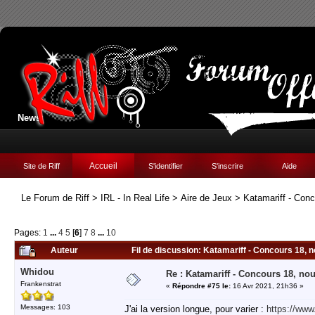
News:
Accueil
Site de Riff
S'identifier
S'inscrire
Aide
Le Forum de Riff
>
IRL - In Real Life
>
Aire de Jeux
>
Katamariff - Con
Pages:
1
...
4
5
[
6
]
7
8
...
10
Auteur
Fil de discussion: Katamariff - Concours 18, 
Whidou
Re : Katamariff - Concours 18, no
Frankenstrat
«
Répondre #75 le:
16 Avr 2021, 21h36 »
Messages: 103
J'ai la version longue, pour varier :
https://ww