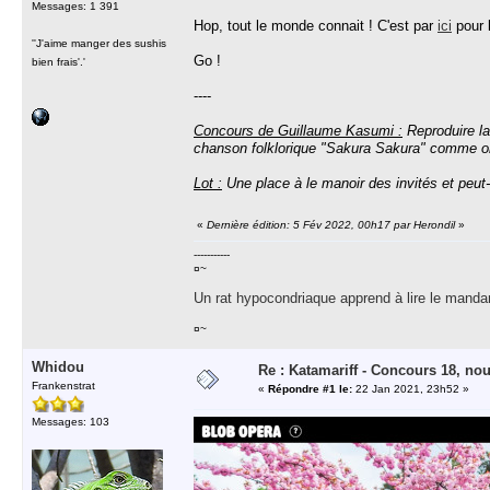
Messages: 1 391
Hop, tout le monde connait ! C'est par
ici
pour l
''J'aime manger des sushis
Go !
bien frais'.'
----
Concours de Guillaume Kasumi :
Reproduire la
chanson folklorique "Sakura Sakura" comme o
Lot :
Une place à le manoir des invités et peut-
«
Dernière édition: 5 Fév 2022, 00h17 par Herondil
»
-----------
¤~
Un rat hypocondriaque apprend à lire le manda
¤~
Whidou
Re : Katamariff - Concours 18, no
Frankenstrat
«
Répondre #1 le:
22 Jan 2021, 23h52 »
Messages: 103