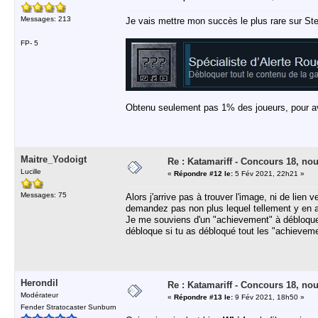
Messages: 213
Je vais mettre mon succès le plus rare sur St
FP- 5
Obtenu seulement pas 1% des joueurs, pour av
Maitre_Yodoigt
Re : Katamariff - Concours 18, no
Lucille
«
Répondre #12 le:
5 Fév 2021, 22h21 »
Messages: 75
Alors j'arrive pas à trouver l'image, ni de lien
demandez pas non plus lequel tellement y en a
Je me souviens d'un "achievement" à débloquer 
débloque si tu as débloqué tout les "achievemen
Herondil
Re : Katamariff - Concours 18, no
Modérateur
«
Répondre #13 le:
9 Fév 2021, 18h50 »
Fender Stratocaster Sunburn