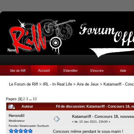
News:
Accueil
Site de Riff
S'identifier
S'inscrire
Aide
Le Forum de Riff
>
IRL - In Real Life
>
Aire de Jeux
>
Katamariff - Con
Pages: [
1
]
2
3
...
10
Auteur
Fil de discussion: Katamariff - Concours 18, 
Herondil
Katamariff - Concours 18, nouvea
Modérateur
«
le:
15 Jan 2021, 23h30 »
Fender Stratocaster Sunburn
Concours même pendant le sous-marin !