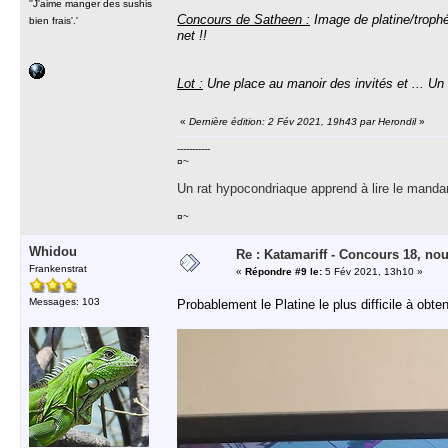
''J'aime manger des sushis
Concours de Satheen :
Image de platine/trophé
bien frais'.'
net !!
Lot :
Une place au manoir des invités et ... Un 
«
Dernière édition: 2 Fév 2021, 19h43 par Herondil
»
-----------
¤~
Un rat hypocondriaque apprend à lire le manda
¤~
Whidou
Re : Katamariff - Concours 18, no
Frankenstrat
«
Répondre #9 le:
5 Fév 2021, 13h10 »
Messages: 103
Probablement le Platine le plus difficile à obteni