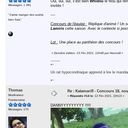
Oui, oui, oui, c'est bien
Whidou
le filou qui r
Messages: 1 391
invités !
----
''J'aime manger des sushis
bien frais'.'
Concours de l'équipe :
Réplique d'animé ! Un s
Lamiris
cette saison. Avec le contexte si poss
Lot :
Une place au panthéon des concours !
«
Dernière édition: 13 Fév 2021, 12h48 par Herondil
»
-----------
¤~
Un rat hypocondriaque apprend à lire le manda
¤~
Thomas
Re : Katamariff - Concours 18, no
Modérateur
«
Répondre #14 le:
12 Fév 2021, 22h13 »
Frankenstrat
DANNYYYYYYYYY !!!!!
Messages: 170