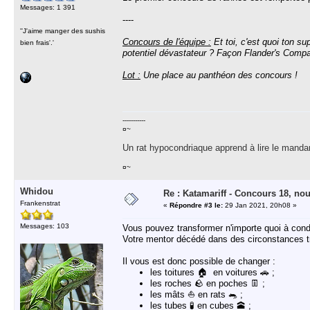
Messages: 1 391
----
''J'aime manger des sushis
Concours de l'équipe :
Et toi, c'est quoi ton su
bien frais'.'
potentiel dévastateur ? Façon Flander's Compan
Lot :
Une place au panthéon des concours !
-----------
¤~
Un rat hypocondriaque apprend à lire le manda
¤~
Whidou
Re : Katamariff - Concours 18, no
Frankenstrat
«
Répondre #3 le:
29 Jan 2021, 20h08 »
Messages: 103
Vous pouvez transformer n'importe quoi à cond
Votre mentor décédé dans des circonstances tr
Il vous est donc possible de changer :
les toitures 🏠 en voitures 🚗 ;
les roches 🪨 en poches 👖 ;
les mâts ⛵ en rats 🐀 ;
les tubes 🧪 en cubes 🕋 ;