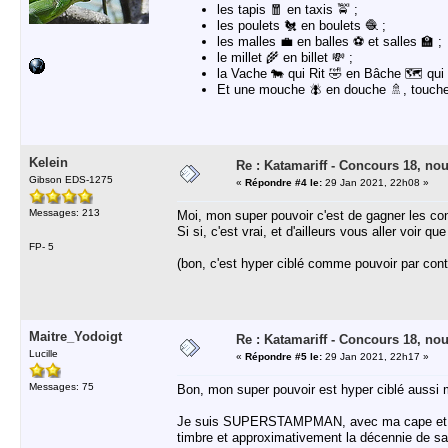
les tapis 🧧 en taxis 🚖 ;
les poulets 🐔 en boulets 🧶 ;
les malles 💼 en balles ⚽ et salles 🏫 ;
le millet 🌾 en billet 💸 ;
la Vache 🐄 qui Rit 🤣 en Bâche 🗺️ qui 
Et une mouche 🪰 en douche 🚿, touche 
Kelein
Re : Katamariff - Concours 18, no
Gibson EDS-1275
«
Répondre #4 le:
29 Jan 2021, 22h08 »
Messages: 213
Moi, mon super pouvoir c'est de gagner les con
Si si, c'est vrai, et d'ailleurs vous aller voir q
FP- 5
(bon, c'est hyper ciblé comme pouvoir par cont
Maitre_Yodoigt
Re : Katamariff - Concours 18, no
Lucille
«
Répondre #5 le:
29 Jan 2021, 22h17 »
Messages: 75
Bon, mon super pouvoir est hyper ciblé aussi 
Je suis SUPERSTAMPMAN, avec ma cape et mon 
timbre et approximativement la décennie de sa