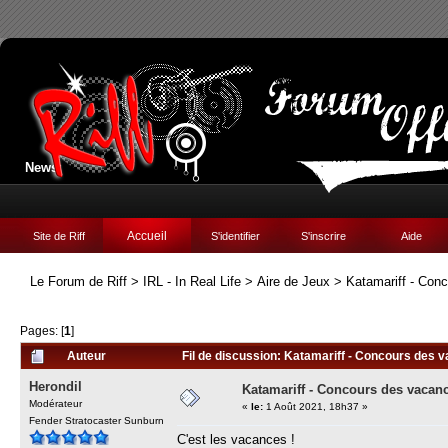
News:
Accueil
Site de Riff
S'identifier
S'inscrire
Aide
Le Forum de Riff
>
IRL - In Real Life
>
Aire de Jeux
>
Katamariff - Con
Pages: [
1
]
Auteur
Fil de discussion: Katamariff - Concours des 
Herondil
Katamariff - Concours des vacan
Modérateur
«
le:
1 Août 2021, 18h37 »
Fender Stratocaster Sunburn
C'est les vacances !