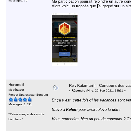
Messages: 75
Ma participation pourrait rejoindre un autre co
Alors voici un trophée que j'ai gagné sur un si
Herondil
Re : Katamariff - Concours des va
Modérateur
«
Répondre #4 le:
25 Sep 2021, 13h11 »
Fender Stratocaster Sunburn
Et ça y est, cette fois-ci les vacances sont vra
Messages: 1 391
Bravo à
Kelein
pour avoir relevé le défi !
''J'aime manger des sushis
Vous reprendrez bien un peu de concours ? C'es
bien frais'.'