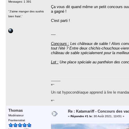
Messages: 1 391
Ça vous dit quand même un petit concours ouver
a gagné !
''J'aime manger des sushis
bien frais'.'
C'est parti !
----
Concours :
Les châteaux de sable ! Alors comme 
tout l'été ? Entre deux chichis-chouchoux-vienn
château de sable spécialement pour la meille
Lot :
Une place spéciale au panthéon des conc
-----------
¤~
Un rat hypocondriaque apprend à lire le manda
¤~
Thomas
Re : Katamariff - Concours des va
Modérateur
«
Répondre #1 le:
30 Août 2021, 11h51 »
Frankenstrat