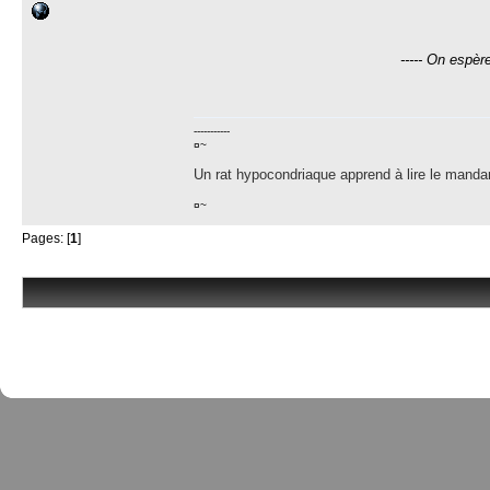
----- On espè
-----------
¤~
Un rat hypocondriaque apprend à lire le manda
¤~
Pages: [
1
]