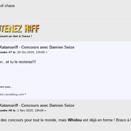
 of chaos
aisant un don à l'asso !
 Katamariff - Concours avec Damien Seize
ndre #7 le:
30 Oct 2020, 23h56 »
...et tu le resteras!!!
es pas...
ebd.canalblog.com
*
 Katamariff - Concours avec Damien Seize
ndre #8 le:
1 Nov 2020, 18h08 »
ée des concours pour tout le monde, mais
Whidou
est déjà en forme ! Bravo à l