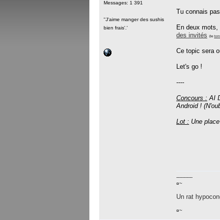
Messages: 1 391
Tu connais pas
''J'aime manger des sushis
En deux mots, o
bien frais'.'
des invités
(le
tom
Ce topic sera o
Let's go !
----
Concours :
AI D
Android ! (N'ou
Lot :
Une place
-----------
¤~
Un rat hypocond
¤~