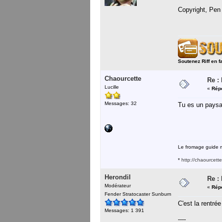
Copyright, Pen
Soutenez Riff en f
Chaourcette
Re :
Lucille
«
Répo
Messages: 32
Tu es un paysan
Le fromage guide m
*
http://chaourcett
Herondil
Re :
Modérateur
«
Répo
Fender Stratocaster Sunburn
C'est la rentr
Messages: 1 391
----