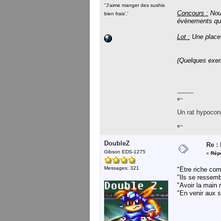
''J'aime manger des sushis
Concours :
Nouv
bien frais'.'
évènements que
Lot :
Une place
(Quelques exe
-----------
¤~
Un rat hypocond
¤~
DoubleZ
Re :
Gibson EDS-1275
«
Répo
Messages: 321
"Être riche co
"Ils se ressem
"Avoir la main 
"En venir aux 