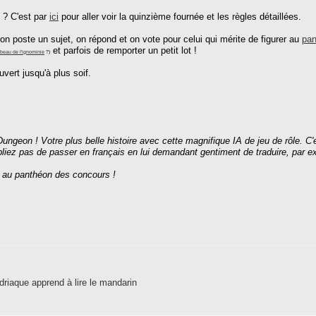
 ? C'est par
ici
pour aller voir la quinzième fournée et les règles détaillées.
n poste un sujet, on répond et on vote pour celui qui mérite de figurer au
pan
et parfois de remporter un petit lot !
beau de l'ignominie
?)
uvert jusqu'à plus soif.
ungeon ! Votre plus belle histoire avec cette magnifique IA de jeu de rôle. C'
bliez pas de passer en français en lui demandant gentiment de traduire, par ex
 au panthéon des concours !
riaque apprend à lire le mandarin