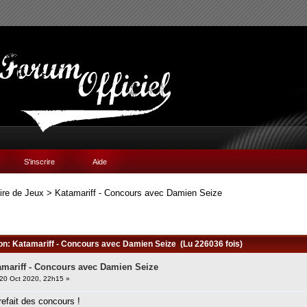
S'inscrire
Aide
ire de Jeux
>
Katamariff - Concours avec Damien Seize
ion: Katamariff - Concours avec Damien Seize (Lu 226036 fois)
amariff - Concours avec Damien Seize
20 Oct 2020, 22h15 »
 refait des concours !