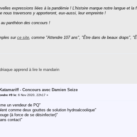
elles expressions liées à la pandémie ! L'histoire marque notre langue et la f
 nous traversons y apporteront, eux-aussi, leur empreinte !
 au panthéon des concours !
mples sur
ce site
, comme "Attendre 107 ans", "Être dans de beaux draps", "Êtr
riaque apprend à lire le mandarin
 Katamariff - Concours avec Damien Seize
ndre #9 le:
6 Nov 2020, 22h17 »
mme un vendeur de PQ"
blent comme deux gouttes de solution hydroalcoolique"
rouge (à force de se désinfecter)"
sans contact"