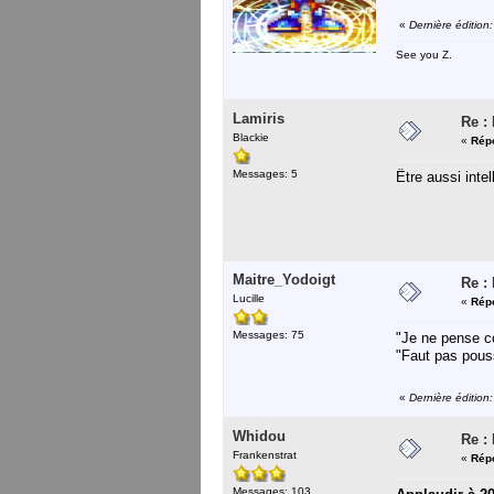
«
Dernière éditio
See you Z.
Lamiris
Re :
Blackie
«
Répo
Messages: 5
Être aussi inte
Maitre_Yodoigt
Re :
Lucille
«
Répo
Messages: 75
"Je ne pense c
"Faut pas pous
«
Dernière édition
Whidou
Re :
Frankenstrat
«
Répo
Messages: 103