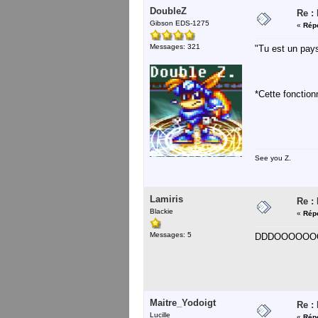
DoubleZ
Re :
Gibson EDS-1275
«
Répo
Messages: 321
"Tu est un pays
*Cette fonctionn
See you Z.
Lamiris
Re :
Blackie
«
Répo
Messages: 5
DDDOOOOOOON
Maitre_Yodoigt
Re :
Lucille
«
Répo