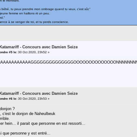
en le montrant.
h bébé, tu peux prendre mon ombrage quand tu veux, c'est sûr."
jeune femme en haillons rit un peu.
rd."
nce à se venger de toi, et tu perds conscience.
 Katamariff - Concours avec Damien Seize
ndre #5 le:
30 Oct 2020, 23h52 »
AAAAAAAAAAGGGGGGGGGGGGGGOOOOOOOOOOOOOONNNNNNNNNNNNNNNNN!!
 Katamariff - Concours avec Damien Seize
ndre #6 le:
30 Oct 2020, 23h53 »
 donjon ?
, c'est le donjon de Naheulbeuk
rrible.
ier hein... il parait que personne en est ressorti...
si que personne y est entré...