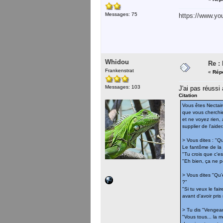
Messages: 75
https://www.y
Whidou
Re :
Frankenstrat
«
Répo
Messages: 103
J'ai pas réussi
Citation
Vous êtes Nectair
que vous cherchie
et ne voyez rien,
supplier de l'aider
> Vous dites : "Qu
Le fantôme de la
"Tu crois que c'es
"Eh bien, ça ne p
> Vous dites "Qu'
?"
"Si tu veux le fair
avant d'avoir pri
> Tu dis "Vengeanc
"Vous tous... la 