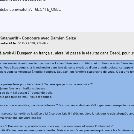
outube.com/watch?v=6EC4Tb_O9LE
 Katamariff - Concours avec Damien Seize
ndre #4 le:
30 Oct 2020, 23h49 »
 à avoir AI Dungeon en français, alors j'ai passé le résultat dans DeepL pour u
e, un sorcier vivant dans le royaume de Larion. Vous avez un bâton et un livre de sorts. Vous term
z. Vous êtes venu ici à la recherche d'un livre de sorts mystique d'une grande puissance appelé 
 alors vous commencez à fouiller l'endroit. Soudain, un fantôme s'approche de vous. C'est une fe
.
e puis-je faire pour toi, chérie ? Tu veux que je bouche une fuite ?"
 jeune femme en haillons glousse.
t ce dont j'ai besoin ?" demande-t-elle.
eut pas faire de mal." Vous répondez.
est-ce que vous dites, ma dame éthérée ? Toi, moi, un endroit où s'allonger, une demi-pinte de 
e traverser la moitié de la pièce d'ici à ce que j'aie fini d'écrire, alors le fait que je sois allongée 
s ma revanche sur votre espèce.
e ? Par les dieux, je n'avais aucune idée, que mes frères et sœurs t'ont-ils fait ?"
moitié d'entre vous est une grande famille. Mais si vous n'avez pas remarqué, nous les fantôme