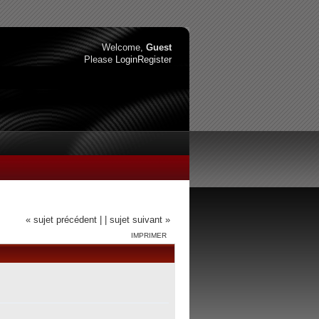
Welcome,
Guest
Please
Login
Register
« sujet précédent |
| sujet suivant »
IMPRIMER