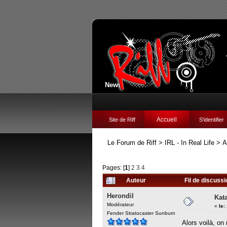
News:
Accueil
Site de Riff
S'identifier
Le Forum de Riff
>
IRL - In Real Life
>
A
Pages: [
1
]
2
3
4
Auteur
Fil de discuss
Herondil
Kat
Modérateur
«
le:
Fender Stratocaster Sunburn
Alors voilà, on