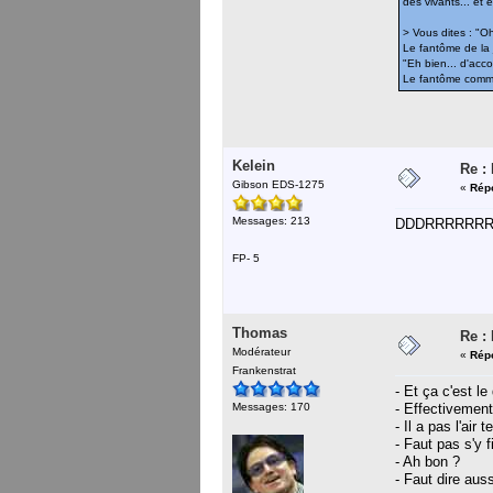
des vivants... et 
> Vous dites : "O
Le fantôme de la 
"Eh bien... d'acco
Le fantôme comme
Kelein
Re :
Gibson EDS-1275
«
Répo
Messages: 213
DDDRRRRRRRA
FP- 5
Thomas
Re :
Modérateur
«
Répo
Frankenstrat
- Et ça c'est le
Messages: 170
- Effectivement
- Il a pas l'air te
- Faut pas s'y f
- Ah bon ?
- Faut dire aus