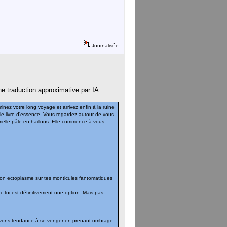
Journalisée
ne traduction approximative par IA :
inez votre long voyage et arrivez enfin à la ruine
le livre d'essence. Vous regardez autour de vous
melle pâle en haillons. Elle commence à vous
mon ectoplasme sur tes monticules fantomatiques
avec toi est définitivement une option. Mais pas
s avons tendance à se venger en prenant ombrage