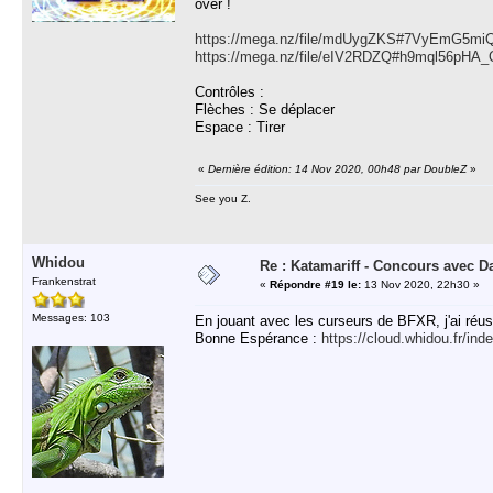
over !
https://mega.nz/file/mdUygZKS#7VyEmG5mi
https://mega.nz/file/eIV2RDZQ#h9mql56p
Contrôles :
Flèches : Se déplacer
Espace : Tirer
«
Dernière édition: 14 Nov 2020, 00h48 par DoubleZ
»
See you Z.
Whidou
Re : Katamariff - Concours avec 
Frankenstrat
«
Répondre #19 le:
13 Nov 2020, 22h30 »
Messages: 103
En jouant avec les curseurs de BFXR, j'ai réussi
Bonne Espérance :
https://cloud.whidou.fr/