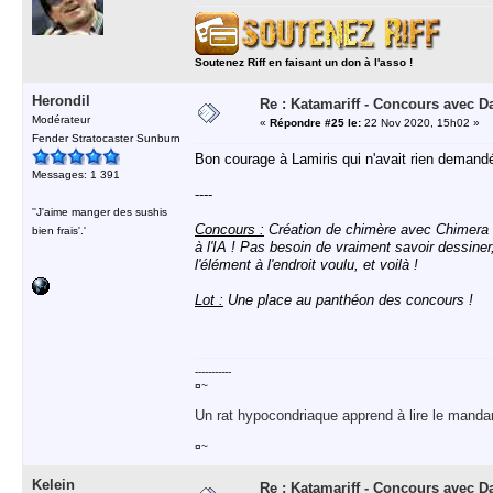
Soutenez Riff en faisant un don à l'asso !
Herondil
Re : Katamariff - Concours avec 
Modérateur
«
Répondre #25 le:
22 Nov 2020, 15h02 »
Fender Stratocaster Sunburn
Bon courage à Lamiris qui n'avait rien demandé
Messages: 1 391
----
''J'aime manger des sushis
Concours :
Création de chimère avec Chimera P
bien frais'.'
à l'IA ! Pas besoin de vraiment savoir dessiner,
l'élément à l'endroit voulu, et voilà !
Lot :
Une place au panthéon des concours !
-----------
¤~
Un rat hypocondriaque apprend à lire le manda
¤~
Kelein
Re : Katamariff - Concours avec 