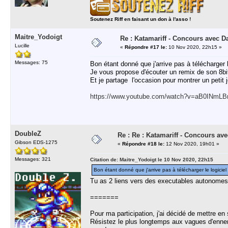
Soutenez Riff en faisant un don à l'asso !
Maitre_Yodoigt
Re : Katamariff - Concours avec 
Lucille
«
Répondre #17 le:
10 Nov 2020, 22h15 »
Messages: 75
Bon étant donné que j'arrive pas à télécharger 
Je vous propose d'écouter un remix de son 8bit
Et je partage l'occasion pour montrer un petit
https://www.youtube.com/watch?v=aB0INmL
DoubleZ
Re : Re : Katamariff - Concours av
Gibson EDS-1275
«
Répondre #18 le:
12 Nov 2020, 19h01 »
Messages: 321
Citation de: Maitre_Yodoigt le 10 Nov 2020, 22h15
Bon étant donné que j'arrive pas à télécharger le logicie
Tu as 2 liens vers des executables autonome
=======
Pour ma participation, j'ai décidé de mettre en
Résistez le plus longtemps aux vagues d'ennem