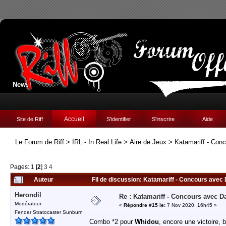
News:
Accueil
Site de Riff
S'identifier
S'inscrire
Aide
Le Forum de Riff
>
IRL - In Real Life
>
Aire de Jeux
>
Katamariff - Con
Pages:
1
[
2
]
3
4
Auteur
Fil de discussion: Katamariff - Concours avec
Herondil
Re : Katamariff - Concours avec 
Modérateur
«
Répondre #15 le:
7 Nov 2020, 16h45 »
Fender Stratocaster Sunburn
Combo *2 pour
Whidou
, encore une victoire, b