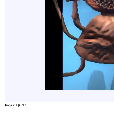
Pages:
1
[
2
]
3
4