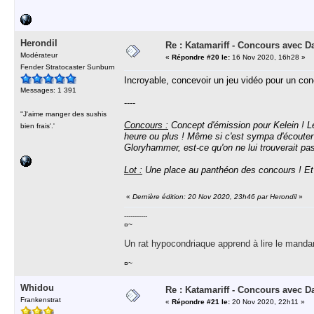
Herondil
Re : Katamariff - Concours avec 
Modérateur
«
Répondre #20 le:
16 Nov 2020, 16h28 »
Fender Stratocaster Sunburn
Incroyable, concevoir un jeu vidéo pour un co
Messages: 1 391
----
''J'aime manger des sushis
Concours :
Concept d'émission pour Kelein ! Le 
bien frais'.'
heure ou plus ! Même si c'est sympa d'écouter 
Gloryhammer, est-ce qu'on ne lui trouverait p
Lot :
Une place au panthéon des concours ! Et p
«
Dernière édition: 20 Nov 2020, 23h46 par Herondil
»
-----------
¤~
Un rat hypocondriaque apprend à lire le manda
¤~
Whidou
Re : Katamariff - Concours avec 
Frankenstrat
«
Répondre #21 le:
20 Nov 2020, 22h11 »