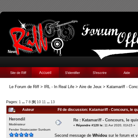
News:
Accueil
Site de Riff
S'identifier
S'inscrire
Aide
Le Forum de Riff
>
IRL - In Real Life
>
Aire de Jeux
>
Katamariff - Conc
Pages:
1
...
7
8
[
9
]
10
11
...
13
Auteur
Fil de discussion: Katamariff - Concours, le qu
Herondil
Re : Katamariff - Concours, le qui
Modérateur
«
Répondre #120 le:
11 Avr 2020, 01h15 »
Fender Stratocaster Sunburn
Second message de
Whidou
sur le forum et v