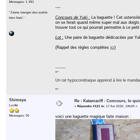
Messages: 1 391
----
''J'aime manger des sushis
Concours de Yuki :
La baguette ! Cet ustensile
bien frais'.'
on se ferait quand même super mal aux doigts !
trouver tout ce qui pourrait permettre à ce petit
Lot :
Une paire de baguette dédicacées par Yuk
(Rappel des règles complètes
ici
)
-----------
¤~
Un rat hypocondriaque apprend à lire le manda
¤~
Shimeya
Re : Katamariff - Concours, le qui
Lucille
«
Répondre #121 le:
17 Avr 2020, 19h05 »
Messages: 50
voici une baguette magique faite maison :