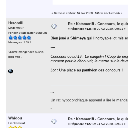
«
Dernière édition: 18 Avr 2020, 13h00 par Herondil
»
Herondil
Re : Katamariff - Concours, le qui
Modérateur
«
Répondre #126 le:
20 Avr 2020, 00h21 »
Fender Stratocaster Sunburn
Bien joué à
Shimeya
qui l’incroyable lot mis en
Messages: 1 391
----
''J'aime manger des sushis
Concours covid-19 :
Le pangolin ! Coup de proje
bien frais'.'
moment pour le découvrir, le mettre sur le devant
Lot :
Une place au panthéon des concours !
-----------
¤~
Un rat hypocondriaque apprend à lire le manda
¤~
Whidou
Re : Katamariff - Concours, le qui
Frankenstrat
«
Répondre #127 le:
24 Avr 2020, 22h21 »