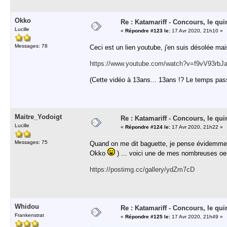
Okko
Re : Katamariff - Concours, le qui
Lucille
«
Répondre #123 le:
17 Avr 2020, 21h10 »
Messages: 78
Ceci est un lien youtube, j'en suis désolée mais
https://www.youtube.com/watch?v=f9vV93rbJ
(Cette vidéo à 13ans... 13ans !? Le temps passe
Maitre_Yodoigt
Re : Katamariff - Concours, le qui
Lucille
«
Répondre #124 le:
17 Avr 2020, 21h22 »
Messages: 75
Quand on me dit baguette, je pense évidemment
Okko
) ... voici une de mes nombreuses oe
https://postimg.cc/gallery/ydZm7cD
Whidou
Re : Katamariff - Concours, le qui
Frankenstrat
«
Répondre #125 le:
17 Avr 2020, 21h49 »