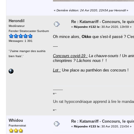
«
Dernière édition: 24 Avr 2020, 22h54 par Herondil
»
Herondil
Re : Katamariff - Concours, le qui
Modérateur
«
Répondre #132 le:
30 Avr 2020, 13h59 »
Fender Stratocaster Sunburn
Oh mince alors,
Okko
que s'est-il passé ? C'es
Messages: 1 391
----
''J'aime manger des sushis
Concours covid-19 :
La chauve-souris ! Un anim
bien frais'.'
chiroptères ? Lâchons nous !
!
Lot :
Une place au panthéon des concours !
-----------
¤~
Un rat hypocondriaque apprend à lire le manda
¤~
Whidou
Re : Katamariff - Concours, le qui
Frankenstrat
«
Répondre #133 le:
30 Avr 2020, 21h54 »