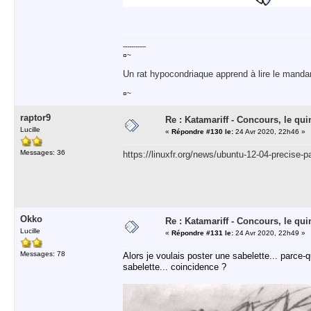
-----------
¤~
Un rat hypocondriaque apprend à lire le manda
¤~
raptor9
Re : Katamariff - Concours, le qui
Lucille
«
Répondre #130 le:
24 Avr 2020, 22h46 »
Messages: 36
https://linuxfr.org/news/ubuntu-12-04-precise-pa
Okko
Re : Katamariff - Concours, le qui
Lucille
«
Répondre #131 le:
24 Avr 2020, 22h49 »
Messages: 78
Alors je voulais poster une sabelette... parce-q
sabelette... coincidence ?