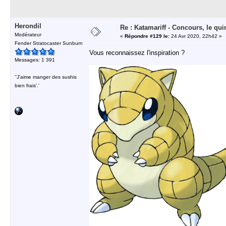
Herondil
Re : Katamariff - Concours, le qui
Modérateur
«
Répondre #129 le:
24 Avr 2020, 22h42 »
Fender Stratocaster Sunburn
Vous reconnaissez l'inspiration ?
Messages: 1 391
''J'aime manger des sushis
bien frais'.'