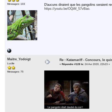
Messages: 103
D'aucuns diraient que les pangolins seraient r
https://youtu.be/OQiM_57vBao
.
Maitre_Yodoigt
Re : Katamariff - Concours, le qui
Lucille
«
Répondre #128 le:
24 Avr 2020, 22h23 »
Messages: 75