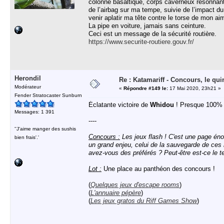
colonne basaltique, corps caverneux résonnant 
de l’airbag sur ma tempe, suivie de l’impact du
venir aplatir ma tête contre le torse de mon ai
La pipe en voiture, jamais sans ceinture.
Ceci est un message de la sécurité routière.
https://www.securite-routiere.gouv.fr/
Herondil
Re : Katamariff - Concours, le qui
Modérateur
«
Répondre #149 le:
17 Mai 2020, 23h21 »
Fender Stratocaster Sunburn
Éclatante victoire de
Whidou
! Presque 100% 
Messages: 1 391
----
''J'aime manger des sushis
Concours :
Les jeux flash ! C'est une page éno
bien frais'.'
un grand enjeu, celui de la sauvegarde de ces 
avez-vous des préférés ? Peut-être est-ce le te
Lot :
Une place au panthéon des concours !
(
Quelques jeux d'escape rooms
)
(
L'annuaire pépère
)
(
Les jeux gratos du Riff Games Show
)