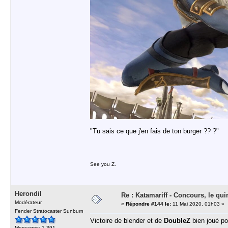
"Tu sais ce que j'en fais de ton burger ?? ?"
See you Z.
Herondil
Re : Katamariff - Concours, le qui
Modérateur
«
Répondre #144 le:
11 Mai 2020, 01h03 »
Fender Stratocaster Sunburn
Victoire de blender et de
DoubleZ
bien joué po
Messages: 1 391