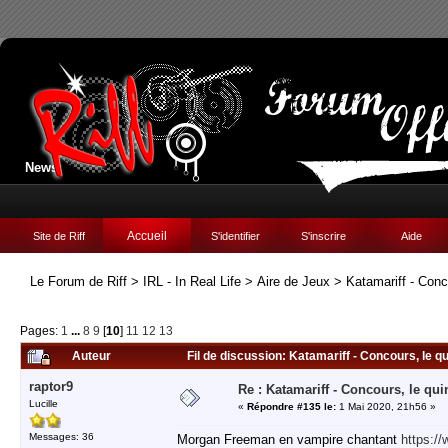
News:
Accueil
Site de Riff
S'identifier
S'inscrire
Aide
Le Forum de Riff
>
IRL - In Real Life
>
Aire de Jeux
>
Katamariff - Conc
Pages:
1
...
8
9
[
10
]
11
12
13
Auteur
Fil de discussion: Katamariff - Concours, le qu
raptor9
Re : Katamariff - Concours, le qui
Lucille
«
Répondre #135 le:
1 Mai 2020, 21h56 »
Messages: 36
Morgan Freeman en vampire chantant
https: