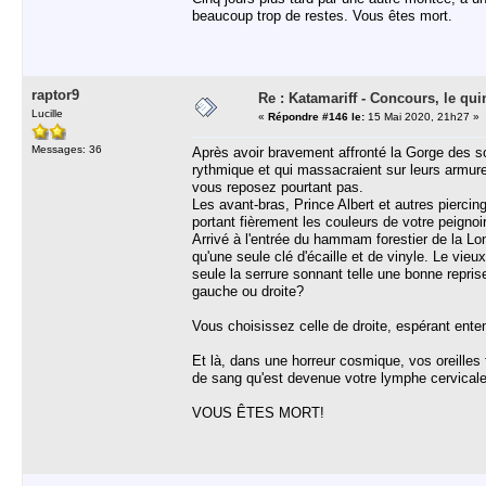
beaucoup trop de restes. Vous êtes mort.
raptor9
Re : Katamariff - Concours, le qui
Lucille
«
Répondre #146 le:
15 Mai 2020, 21h27 »
Messages: 36
Après avoir bravement affronté la Gorge des sou
rythmique et qui massacraient sur leurs arm
vous reposez pourtant pas.
Les avant-bras, Prince Albert et autres pierc
portant fièrement les couleurs de votre peigno
Arrivé à l'entrée du hammam forestier de la L
qu'une seule clé d'écaille et de vinyle. Le vi
seule la serrure sonnant telle une bonne repri
gauche ou droite?
Vous choisissez celle de droite, espérant ente
Et là, dans une horreur cosmique, vos oreilles f
de sang qu'est devenue votre lymphe cervical
VOUS ÊTES MORT!