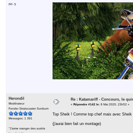
FP- 5
Herondil
Re : Katamariff - Concours, le qui
Modérateur
«
Répondre #142 le:
8 Mai 2020, 23h52 »
Fender Stratocaster Sunburn
Top Sheik ! Comme top chef mais avec Sheik 
Messages: 1 391
(j'aurai bien fait un montage)
''J'aime manger des sushis