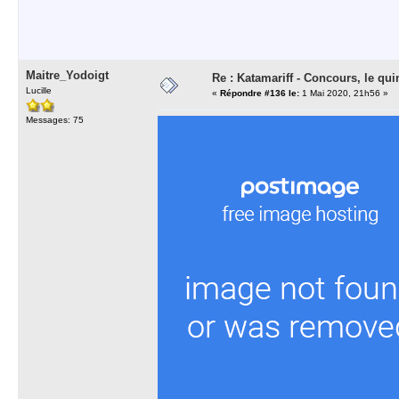
Maitre_Yodoigt
Re : Katamariff - Concours, le qui
Lucille
«
Répondre #136 le:
1 Mai 2020, 21h56 »
Messages: 75