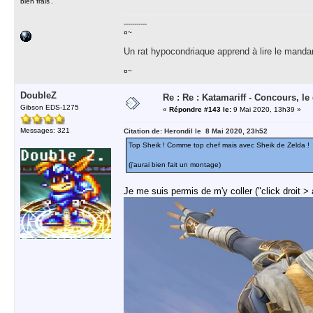
bien frais'.'
-----------
¤~
Un rat hypocondriaque apprend à lire le manda
¤~
DoubleZ
Re : Re : Katamariff - Concours, le
Gibson EDS-1275
«
Répondre #143 le:
9 Mai 2020, 13h39 »
Messages: 321
Citation de: Herondil le 8 Mai 2020, 23h52
Top Sheik ! Comme top chef mais avec Sheik de Zelda !
(j'aurai bien fait un montage)
Je me suis permis de m'y coller ("click droit > af