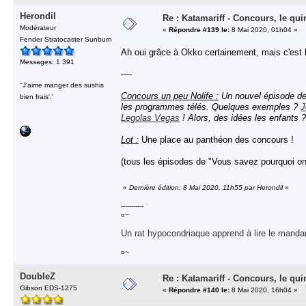
Herondil
Re : Katamariff - Concours, le qui
Modérateur
«
Répondre #139 le:
8 Mai 2020, 01h04 »
Fender Stratocaster Sunburn
Ah oui grâce à Okko certainement, mais c'est
Messages: 1 391
----
''J'aime manger des sushis
Concours un peu Nolife :
Un nouvel épisode de "
bien frais'.'
les programmes télés. Quelques exemples ?
J
Legolas Vegas
! Alors, des idées les enfants ?
Lot :
Une place au panthéon des concours !
(tous les épisodes de "Vous savez pourquoi on
«
Dernière édition: 8 Mai 2020, 11h55 par Herondil
»
-----------
¤~
Un rat hypocondriaque apprend à lire le manda
¤~
DoubleZ
Re : Katamariff - Concours, le qui
Gibson EDS-1275
«
Répondre #140 le:
8 Mai 2020, 16h04 »