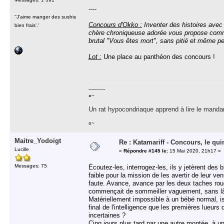
----
''J'aime manger des sushis
Concours d'Okko :
Inventer des histoires avec 
bien frais'.'
chère chroniqueuse adorée vous propose comme d
brutal "Vous êtes mort", sans pitié et même peu
Lot :
Une place au panthéon des concours !
-----------
¤~
Un rat hypocondriaque apprend à lire le manda
¤~
Maitre_Yodoigt
Re : Katamariff - Concours, le qui
Lucille
«
Répondre #145 le:
15 Mai 2020, 21h17 »
Messages: 75
Écoutez-les, interrogez-les, ils y jetèrent des
faible pour la mission de les avertir de leur 
faute. Avance, avance par les deux taches rouge
commençait de sommeiller vaguement, sans lâcher 
Matériellement impossible à un bébé normal, i
final de l'intelligence que les premières lueurs
incertaines ?
Cinq jours plus tard par une autre montée, à u