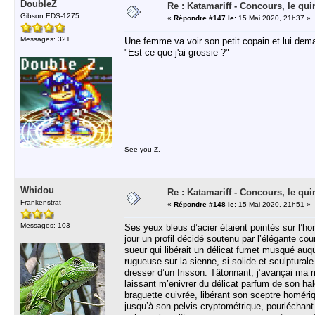
DoubleZ
Re : Katamariff - Concours, le qui
Gibson EDS-1275
«
Répondre #147 le:
15 Mai 2020, 21h37 »
Messages: 321
Une femme va voir son petit copain et lui dem
"Est-ce que j'ai grossie ?"
See you Z.
Whidou
Re : Katamariff - Concours, le qui
Frankenstrat
«
Répondre #148 le:
15 Mai 2020, 21h51 »
Messages: 103
Ses yeux bleus d’acier étaient pointés sur l’ho
jour un profil décidé soutenu par l’élégante co
sueur qui libérait un délicat fumet musqué auq
rugueuse sur la sienne, si solide et sculptural
dresser d’un frisson. Tâtonnant, j’avançai ma 
laissant m’enivrer du délicat parfum de son hal
braguette cuivrée, libérant son sceptre homériqu
jusqu’à son pelvis cryptométrique, pourléchan