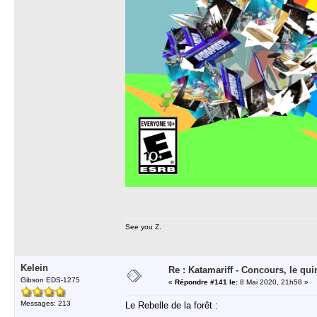
See you Z.
Kelein
Re : Katamariff - Concours, le qui
Gibson EDS-1275
«
Répondre #141 le:
8 Mai 2020, 21h58 »
Messages: 213
Le Rebelle de la forêt :