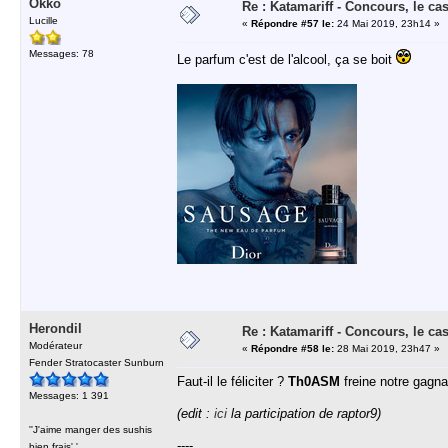
Okko
Re : Katamariff - Concours, le ca
Lucille
«
Répondre #57 le:
24 Mai 2019, 23h14 »
Messages: 78
Le parfum c'est de l'alcool, ça se boit
Herondil
Re : Katamariff - Concours, le ca
Modérateur
«
Répondre #58 le:
28 Mai 2019, 23h47 »
Fender Stratocaster Sunburn
Faut-il le féliciter ?
Th0ASM
freine notre gagna
Messages: 1 391
(edit :
ici
la participation de raptor9)
''J'aime manger des sushis
----
bien frais'.'