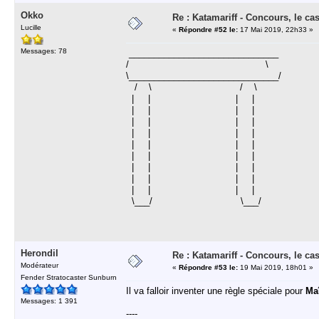
Okko
Re : Katamariff - Concours, le ca
Lucille
«
Répondre #52 le:
17 Mai 2019, 22h33 »
Messages: 78
______________________________
/ \
\______________________________/
/ \ / \
| | | |
| | | |
| | | |
| | | |
| | | |
| | | |
| | | |
| | | |
| | | |
\___/ \___/
Herondil
Re : Katamariff - Concours, le ca
Modérateur
«
Répondre #53 le:
19 Mai 2019, 18h01 »
Fender Stratocaster Sunburn
Il va falloir inventer une règle spéciale pour
Ma
Messages: 1 391
----