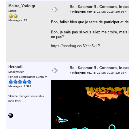
Maitre_Yodoigt
Re : Katamariff - Concours, le ca
Lucille
«
Répondre #50 le:
17 Mai 2019, 20h56 »
Messages: 75
Bon, fallait bien que je tente de participer et d
Bon, je sais pas si vous allez me croire, mais l
ce pas?
https://postimg.cc/SYsc5vLP
Herondil
Re : Katamariff - Concours, le ca
Modérateur
«
Répondre #51 le:
17 Mai 2019, 22h28 »
Fender Stratocaster Sunburn
Messages: 1 391
''J'aime manger des sushis
bien frais'.'