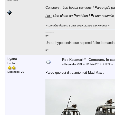
Concours :
Les beaux camions ! Parce qu'il para
Lot :
Une place au Panthéon ! Et une nouvelle 
«
Dernière édition: 3 Juin 2019, 22h04 par Herondil
»
-----------
¤~
Un rat hypocondriaque apprend à lire le manda
¤~
Lyana
Re : Katamariff - Concours, le ca
Lucille
«
Répondre #59 le:
31 Mai 2019, 21h22 »
Messages: 29
Parce que qui dit camion dit Mad Max :