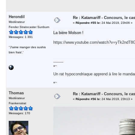
Herondil
Re : Katamariff - Concours, le ca
Modérateur
«
Répondre #55 le:
24 Mai 2019, 23h06 »
Fender Stratocaster Sunburn
La bière Molson !
Messages: 1 391
https://www.youtube.com/watch?v=yTk2ndT8
''J'aime manger des sushis
bien frais'.'
-----------
¤~
Un rat hypocondriaque apprend à lire le manda
¤~
Thomas
Re : Katamariff - Concours, le ca
Modérateur
«
Répondre #56 le:
24 Mai 2019, 23h13 »
Frankenstrat
Messages: 170