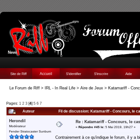
News:
Accueil
Site de Riff
S'identifier
S'inscrire
Aide
Le Forum de Riff
>
IRL - In Real Life
>
Aire de Jeux
>
Katamariff - Conc
Pages:
1
2
3
[
4
]
5
6
7
Auteur
Fil de discussion: Katamariff - Concours, le c
Herondil
Re : Katamariff - Concours, le ca
Modérateur
«
Répondre #45 le:
5 Mai 2019, 19h27 »
Fender Stratocaster Sunburn
Contrairement à ce qu'indique le forum, il y a b