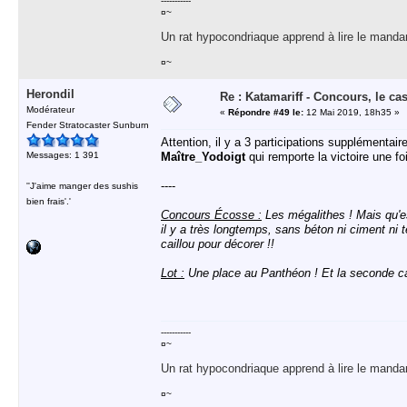
-----------
¤~
Un rat hypocondriaque apprend à lire le manda
¤~
Herondil
Re : Katamariff - Concours, le ca
Modérateur
«
Répondre #49 le:
12 Mai 2019, 18h35 »
Fender Stratocaster Sunburn
Attention, il y a 3 participations supplémentair
Messages: 1 391
Maître_Yodoigt
qui remporte la victoire une fo
----
''J'aime manger des sushis
bien frais'.'
Concours Écosse :
Les mégalithes ! Mais qu'es
il y a très longtemps, sans béton ni ciment ni 
caillou pour décorer !!
Lot :
Une place au Panthéon ! Et la seconde car
-----------
¤~
Un rat hypocondriaque apprend à lire le manda
¤~