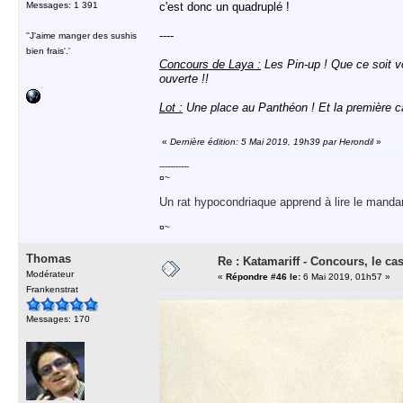
Messages: 1 391
c'est donc un quadruplé !
----
''J'aime manger des sushis
bien frais'.'
Concours de Laya :
Les Pin-up ! Que ce soit vo
ouverte !!
Lot :
Une place au Panthéon ! Et la première ca
«
Dernière édition: 5 Mai 2019, 19h39 par Herondil
»
-----------
¤~
Un rat hypocondriaque apprend à lire le manda
¤~
Thomas
Re : Katamariff - Concours, le ca
Modérateur
«
Répondre #46 le:
6 Mai 2019, 01h57 »
Frankenstrat
Messages: 170