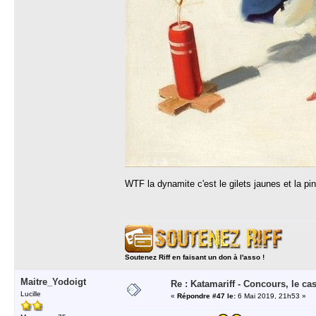
WTF la dynamite c'est le gilets jaunes et la p
Soutenez Riff en faisant un don à l'asso !
Maitre_Yodoigt
Re : Katamariff - Concours, le ca
Lucille
«
Répondre #47 le:
6 Mai 2019, 21h53 »