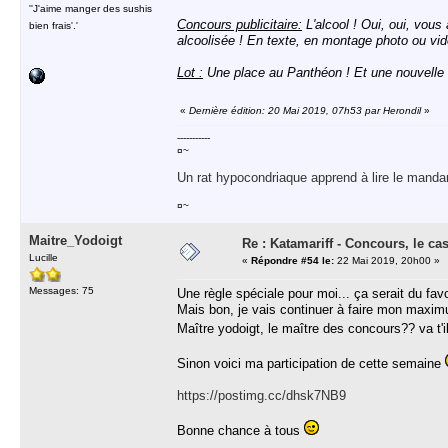
''J'aime manger des sushis
Concours publicitaire:
L'alcool ! Oui, oui, vous
bien frais'.'
alcoolisée ! En texte, en montage photo ou vid
Lot :
Une place au Panthéon ! Et une nouvelle 
«
Dernière édition: 20 Mai 2019, 07h53 par Herondil
»
-----------
¤~
Un rat hypocondriaque apprend à lire le manda
¤~
Maitre_Yodoigt
Re : Katamariff - Concours, le ca
Lucille
«
Répondre #54 le:
22 Mai 2019, 20h00 »
Messages: 75
Une règle spéciale pour moi... ça serait du favo
Mais bon, je vais continuer à faire mon maxi
Maître yodoigt, le maître des concours?? va t'i
Sinon voici ma participation de cette semaine
https://postimg.cc/dhsk7NB9
Bonne chance à tous