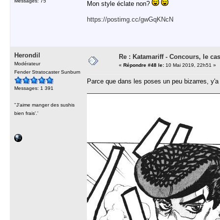
Messages: 75
Mon style éclate non?
https://postimg.cc/gwGqKNcN
Herondil
Re : Katamariff - Concours, le ca
Modérateur
«
Répondre #48 le:
10 Mai 2019, 22h51 »
Fender Stratocaster Sunburn
Parce que dans les poses un peu bizarres, y'a
Messages: 1 391
''J'aime manger des sushis
bien frais'.'