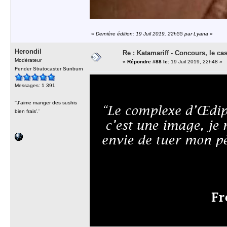
«
Dernière édition: 19 Juil 2019, 22h55 par Lyana
»
Herondil
Re : Katamariff - Concours, le ca
Modérateur
«
Répondre #88 le:
19 Juil 2019, 22h48 »
Fender Stratocaster Sunburn
Messages: 1 391
''J'aime manger des sushis
bien frais'.'