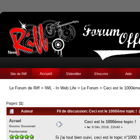
News:
Accueil
Site de Riff
S'identifier
S'inscrire
Aide
Le Forum de Riff
>
IWL - In Web Life
>
Le Forum
>
Ceci est le 1000ème
Pages: [
1
]
Auteur
Fil de discussion: Ceci est le 1000ème topic ! 
Azrael
Ceci est le 1000ème topic !
Gourou Souverain
«
le:
9 Déc 2018, 22h40 »
Frankenstrat
Si j'ai tout bien suivi, ceci est le topic n°1000.