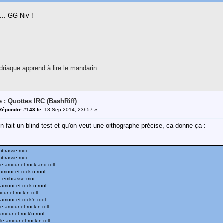
 ... GG Niv !
riaque apprend à lire le mandarin
e : Quottes IRC (BashRiff)
Répondre #143 le:
13 Sep 2014, 23h57 »
on fait un blind test et qu'on veut une orthographe précise, ca donne ça :
embrasse moi
embrasse-moi
ie amour et rock and roll
amour et rock n rool
le embrasse-moi
 amour et rock n rool
our et rock n roll
 amour et rock'n rool
e amour et rock n roll
amour et rock'n rool
le amour et rock n roll