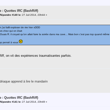
e : Quottes IRC (BashRiff)
Répondre #140 le:
27 Juil 2014, 23h44 »
j'ai failli exploser de rire hier xDDD
s chez qui on était
"Ouais R. il croyait qu'on allait faire la soirée dans ma cave... Mais bon c'est pas top quand même e
rop pensé à vous
iff, on vit des expériences traumatisantes parfois.
riaque apprend à lire le mandarin
e : Quottes IRC (BashRiff)
Répondre #141 le:
27 Juil 2014, 23h49 »