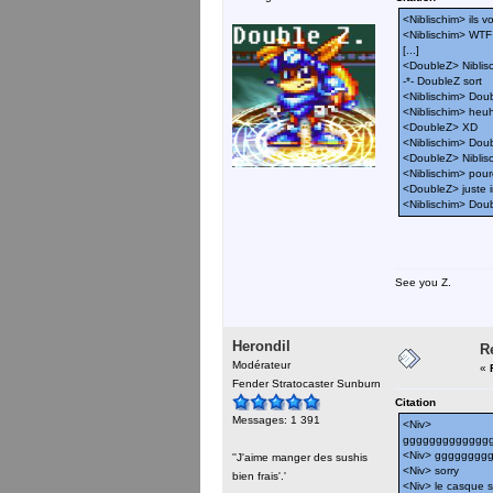
<Niblischim> ils v
<Niblischim> WTF
[...]
<DoubleZ> Niblisc
-*- DoubleZ sort
<Niblischim> Doubl
<Niblischim> heu
<DoubleZ> XD
<Niblischim> Doub
<DoubleZ> Niblisc
<Niblischim> pour
<DoubleZ> juste i
<Niblischim> Dou
See you Z.
Herondil
R
Modérateur
«
Fender Stratocaster Sunburn
Citation
Messages: 1 391
<Niv>
ggggggggggggg
<Niv> ggggggg
''J'aime manger des sushis
<Niv> sorry
bien frais'.'
<Niv> le casque s