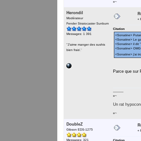
¤~
Herondil
R
Modérateur
«
Fender Stratocaster Sunburn
Citation
Messages: 1 391
<Sonatine> Putain 
<Sonatine> Le gar
<Sonatine> il dit 
''J'aime manger des sushis
<Sonatine> OMG
bien frais'.'
<Sonatine> j'ai t
Parce que sur R
-----------
¤~
Un rat hypocond
¤~
DoubleZ
R
Gibson EDS-1275
«
Messages: 321
Citation