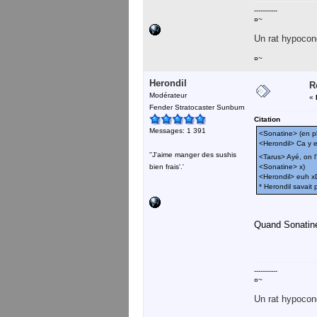
-----------
¤~
Un rat hypocond
¤~
Herondil
R
Modérateur
«
Fender Stratocaster Sunburn
Citation
Messages: 1 391
<Sonatine> (en plu
<Herondil> Ca y e
''J'aime manger des sushis
<Tarus> Ayé, on 
bien frais'.'
<Sonatine> x)
<Herondil> euh x
* Herondil savait
Quand Sonatine
-----------
¤~
Un rat hypocond