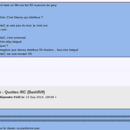
ont faire un film sur les 50 nuances de grey
him: C'est Disney qui distribue ?
eZ, je sais pas du tout, je crois oui
h non
leZ, c'est universal
him déja fatigué
quoi ?
maginer que disney distribue 50 shades... faut etre fatigué
bleZ, me suis trompé XD
e : Quottes IRC (BashRiff)
Répondre #142 le:
13 Sep 2014, 18h38 »
ggggggggggggggggggggggggggggggggggggggggggggggggggggggggggggggggggggggggggg
gggggggggggggggggggggggggggggggggggggggggggggggggggggggggggggggggggggggggggg
ur le clavier, ca pardonne pas