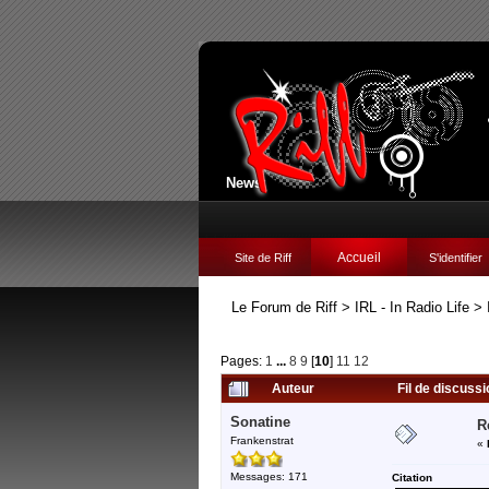
News:
Accueil
Site de Riff
S'identifier
Le Forum de Riff
>
IRL - In Radio Life
>
Pages:
1
...
8
9
[
10
]
11
12
Auteur
Fil de discuss
Sonatine
R
Frankenstrat
«
Messages: 171
Citation