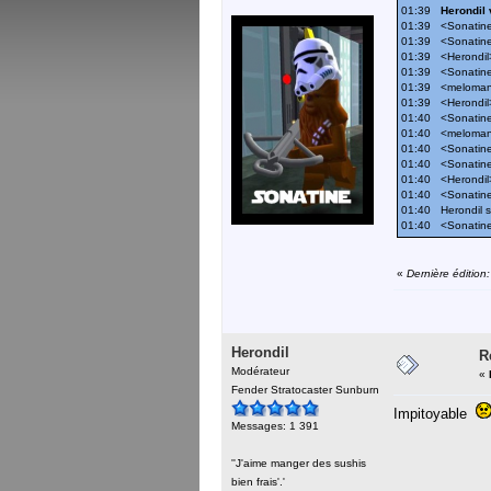
01:39
Herondil 
01:39 <Sonatine>:
01:39 <Sonatine>
01:39 <Herondil>
01:39 <Sonatine
01:39 <meloman
01:39 <Herondil>
01:40 <Sonatine>
01:40 <melomani
01:40 <Sonatine>
01:40 <Sonatine>:
01:40 <Herondil>
01:40 <Sonatine>
01:40 Herondil s
01:40 <Sonatin
«
Dernière édition
Herondil
R
Modérateur
«
Fender Stratocaster Sunburn
Impitoyable
Messages: 1 391
''J'aime manger des sushis
bien frais'.'