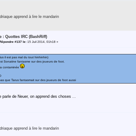
riaque apprend à lire le mandarin
e : Quottes IRC (BashRiff)
Répondre #137 le:
15 Juil 2014, 01h18 »
s il est pas mal du tout hinhinhin)
st Sonatine fantasme sur des joueurs de foot.
l'a contaminée
D
 pas que Tarus fantasmait sur des joueurs de foot aussi
 parle de Neuer, on apprend des choses ...
riaque apprend à lire le mandarin