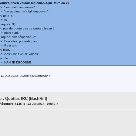
voudrait bien vouloir melomaniaque faire ca x)
 "voudrait bien vouloir"
: "un auditeur m'a fait découvert"
: uh x_x
>: x)
iaque>: X)
: pas de quote pas de quote please !
: niark niark
aque>: *riredémoniaque*
: Bon allez, je quote pas.
 Il est tard
: bien.
: c'est une excuse valable
ouffle
e>: NAN JE DECONNE
: 12 Juil 2014, 02h05 par Sonatine
»
e : Quottes IRC (BashRiff)
Répondre #136 le:
12 Juil 2014, 19h42 »