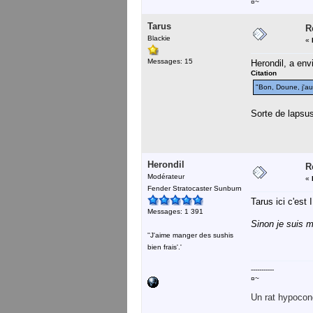
¤~
Tarus
R
Blackie
«
Messages: 15
Herondil, a envi
Citation
"Bon, Doune, j'au
Sorte de lapsus 
Herondil
R
Modérateur
«
Fender Stratocaster Sunburn
Tarus ici c'est 
Messages: 1 391
Sinon je suis m
''J'aime manger des sushis
bien frais'.'
-----------
¤~
Un rat hypocond