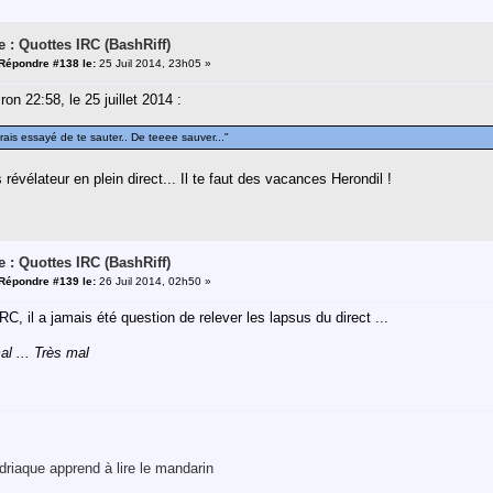
e : Quottes IRC (BashRiff)
Répondre #138 le:
25 Juil 2014, 23h05 »
ron 22:58, le 25 juillet 2014 :
rais essayé de te sauter.. De teeee sauver..."
révélateur en plein direct... Il te faut des vacances Herondil !
e : Quottes IRC (BashRiff)
Répondre #139 le:
26 Juil 2014, 02h50 »
IRC, il a jamais été question de relever les lapsus du direct ...
al ... Très mal
riaque apprend à lire le mandarin