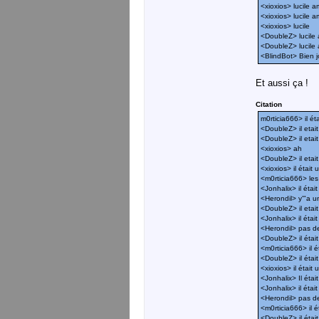
<xioxios> lucile a
<xioxios> lucile a
<xioxios> lucile
<DoubleZ> lucile a
<DoubleZ> lucile a
<BlindBot> Bien jo
Et aussi ça !
Citation
m0rticia666> il ét
<DoubleZ> il etait 
<DoubleZ> il etait 
<xioxios> ah
<DoubleZ> il etait 
<xioxios> il était 
<m0rticia666> le
<Jonhalix> il était 
<Herondil> y'"a u
<DoubleZ> il etai
<Jonhalix> il étai
<Herondil> pas d
<DoubleZ> il étai
<m0rticia666> il é
<DoubleZ> il étai
<xioxios> il était
<Jonhalix> Il étai
<Jonhalix> il étai
<Herondil> pas d
<m0rticia666> il ét
<DoubleZ> il étai