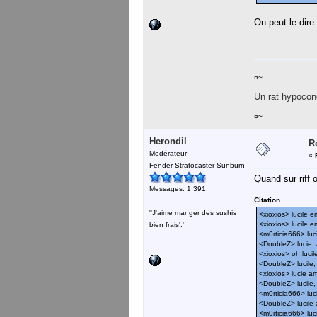
On peut le dire
-----------
¤~
Un rat hypocond
¤~
Herondil
R
Modérateur
«
Fender Stratocaster Sunburn
Quand sur riff 
Messages: 1 391
Citation
''J'aime manger des sushis
<xioxios> lucile 
<xioxios> lucile 
bien frais'.'
<m0rticia666> luc
<DoubleZ> lucie, 
<xioxios> oh luci
<DoubleZ> lucile,
<xioxios> lucie am
<DoubleZ> lucile,
<m0rticia666> luci
<DoubleZ> lucile 
<m0rticia666> luci