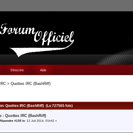
S'inscrire
Aide
IRC
>
Quottes IRC (BashRiff)
ion: Quottes IRC (BashRiff) (Lu 727565 fois)
e : Quottes IRC (BashRiff)
Répondre #135 le:
12 Juil 2014, 01h42 »