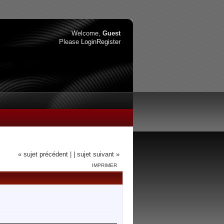
Welcome,
Guest
Please
Login
Register
« sujet précédent |
| sujet suivant »
IMPRIMER